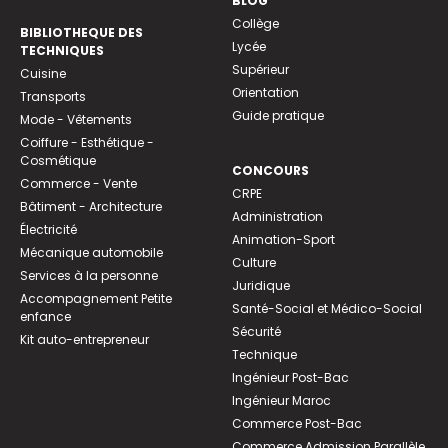
BLOG
Collège
BIBLIOTHEQUE DES
Lycée
TECHNIQUES
Supérieur
Cuisine
Orientation
Transports
Guide pratique
Mode - Vêtements
Coiffure - Esthétique -
Cosmétique
CONCOURS
Commerce - Vente
CRPE
Bâtiment - Architecture
Administration
Électricité
Animation-Sport
Mécanique automobile
Culture
Services à la personne
Juridique
Accompagnement Petite
Santé-Social et Médico-Social
enfance
Sécurité
Kit auto-entrepreneur
Technique
Ingénieur Post-Bac
Ingénieur Maroc
Commerce Post-Bac
Commerce Admission Parallèle