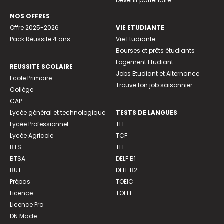
Devenir partenaire
NOS OFFRES
Offre 2025-2026
VIE ETUDIANTE
Pack Réussite 4 ans
Vie Etudiante
Bourses et prêts étudiants
Logement Etudiant
REUSSITE SCOLAIRE
Jobs Etudiant et Alternance
Ecole Primaire
Trouve ton job saisonnier
Collège
CAP
Lycée général et technologique
TESTS DE LANGUES
Lycée Professionnel
TFI
Lycée Agricole
TCF
BTS
TEF
BTSA
DELF B1
BUT
DELF B2
Prépas
TOEIC
Licence
TOEFL
Licence Pro
DN Made