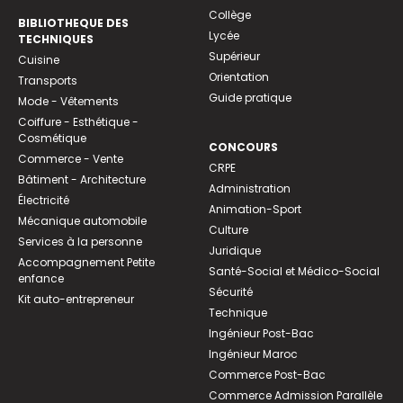
Collège
BIBLIOTHEQUE DES
Lycée
TECHNIQUES
Supérieur
Cuisine
Orientation
Transports
Guide pratique
Mode - Vêtements
Coiffure - Esthétique -
Cosmétique
CONCOURS
Commerce - Vente
CRPE
Bâtiment - Architecture
Administration
Électricité
Animation-Sport
Mécanique automobile
Culture
Services à la personne
Juridique
Accompagnement Petite
Santé-Social et Médico-Social
enfance
Sécurité
Kit auto-entrepreneur
Technique
Ingénieur Post-Bac
Ingénieur Maroc
Commerce Post-Bac
Commerce Admission Parallèle