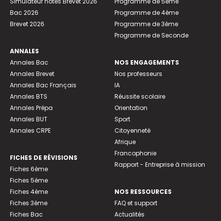
Simulateur notes Brevet 2026
Programme de 5ème
Bac 2026
Programme de 4ème
Brevet 2026
Programme de 3ème
Programme de Seconde
ANNALES
Annales Bac
NOS ENGAGEMENTS
Annales Brevet
Nos professeurs
Annales Bac Français
IA
Annales BTS
Réussite scolaire
Annales Prépa
Orientation
Annales BUT
Sport
Annales CRPE
Citoyenneté
Afrique
Francophonie
FICHES DE RÉVISIONS
Rapport - Entreprise à mission
Fiches 6ème
Fiches 5ème
Fiches 4ème
NOS RESSOURCES
Fiches 3ème
FAQ et support
Fiches Bac
Actualités