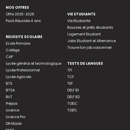
NOS OFFRES
Offre 2025-2026
VIE ETUDIANTE
Pack Réussite 4 ans
Vie Etudiante
Bourses et prêts étudiants
Logement Etudiant
REUSSITE SCOLAIRE
Jobs Etudiant et Alternance
Ecole Primaire
Trouve ton job saisonnier
Collège
CAP
Lycée général et technologique
TESTS DE LANGUES
Lycée Professionnel
TFI
Lycée Agricole
TCF
BTS
TEF
BTSA
DELF B1
BUT
DELF B2
Prépas
TOEIC
Licence
TOEFL
Licence Pro
DN Made