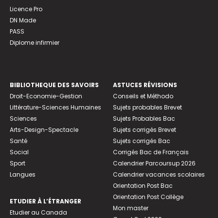
Licence Pro
DN Made
PASS
Diplome infirmier
BIBLIOTHEQUE DES SAVOIRS
ASTUCES RÉVISIONS
Droit-Economie-Gestion
Conseils et Méthodo
Littérature-Sciences Humaines
Sujets probables Brevet
Sciences
Sujets Probables Bac
Arts-Design-Spectacle
Sujets corrigés Brevet
Santé
Sujets corrigés Bac
Social
Corrigés Bac de Français
Sport
Calendrier Parcoursup 2026
Langues
Calendrier vacances scolaires
Orientation Post Bac
Orientation Post Collège
ETUDIER À L’ÉTRANGER
Mon master
Etudier au Canada