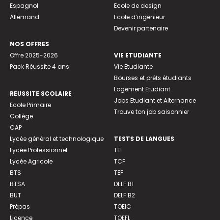
Espagnol
Ecole de design
Allemand
Ecole d’ingénieur
Devenir partenaire
NOS OFFRES
Offre 2025-2026
VIE ETUDIANTE
Pack Réussite 4 ans
Vie Etudiante
Bourses et prêts étudiants
Logement Etudiant
REUSSITE SCOLAIRE
Jobs Etudiant et Alternance
Ecole Primaire
Trouve ton job saisonnier
Collège
CAP
Lycée général et technologique
TESTS DE LANGUES
Lycée Professionnel
TFI
Lycée Agricole
TCF
BTS
TEF
BTSA
DELF B1
BUT
DELF B2
Prépas
TOEIC
Licence
TOEFL