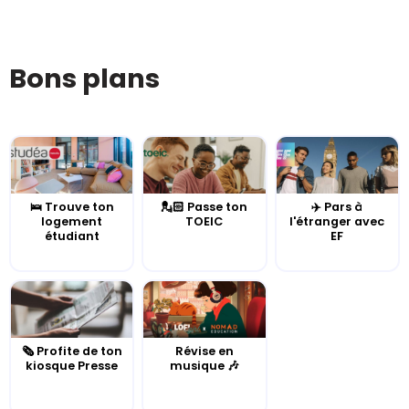
Bons plans
🛌 Trouve ton
💂🏻 Passe ton
✈️ Pars à
logement
TOEIC
l'étranger avec
étudiant
EF
🗞️ Profite de ton
Révise en
kiosque Presse
musique 🎶