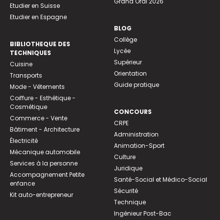
Grand Oral 2026
Etudier en Suisse
Etudier en Espagne
BLOG
Collège
BIBLIOTHEQUE DES
Lycée
TECHNIQUES
Supérieur
Cuisine
Orientation
Transports
Guide pratique
Mode - Vêtements
Coiffure - Esthétique -
Cosmétique
CONCOURS
Commerce - Vente
CRPE
Bâtiment - Architecture
Administration
Électricité
Animation-Sport
Mécanique automobile
Culture
Services à la personne
Juridique
Accompagnement Petite
Santé-Social et Médico-Social
enfance
Sécurité
Kit auto-entrepreneur
Technique
Ingénieur Post-Bac