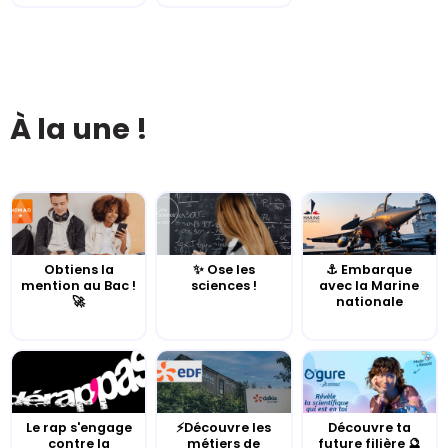
À la une !
Obtiens la
✨ Ose les
⚓️ Embarque
mention au Bac !
sciences !
avec la Marine
🚀
nationale
Le rap s'engage
⚡Découvre les
Découvre ta
contre la
métiers de
future filière 🔮