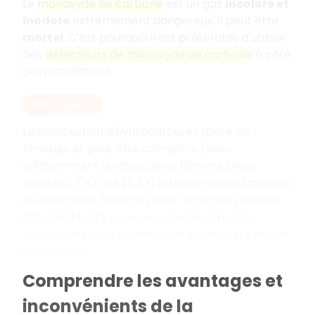
Le
monoxyde de carbone
est un gaz
incolore et
inodore
extrêmement dangereux. Il peut être
mortel
. C'est pourquoi il est préférable d'utiliser
des
détecteurs de monoxyde de carbone
à côté
des installations.
EN RÉSUMÉ
La combustion d'hydrocarbures libère de
l'énergie et peut être complète (avec
suffisamment de dioxygène, flamme bleue,
produits :
et
) ou incomplète (manque
C
O
2
H
2
O
de dioxygène, flamme jaune-orangée, produits :
CO, C et
). Le monoxyde de carbone
H
2
O
produit lors de la combustion incomplète est un
gaz mortel.
Comprendre les avantages et
inconvénients de la