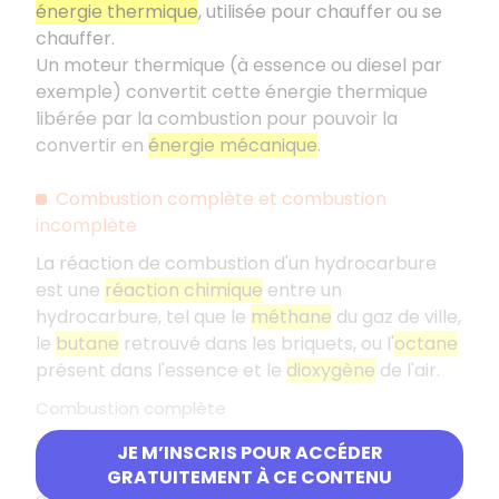
énergie thermique
, utilisée pour chauffer ou se
chauffer.
Un moteur thermique (à essence ou diesel par
exemple) convertit cette énergie thermique
libérée par la combustion pour pouvoir la
convertir en
énergie mécanique
.
Combustion complète et combustion
incomplète
La réaction de combustion d'un hydrocarbure
est une
réaction chimique
entre un
hydrocarbure, tel que le
méthane
du gaz de ville,
le
butane
retrouvé dans les briquets, ou l'
octane
présent dans l'essence et le
dioxygène
de l'air.
Combustion complète
Lorsque l'apport en dioxygène est
suffisant
, la
JE M’INSCRIS POUR ACCÉDER
flamme présente une
couleur bleue
et la
GRATUITEMENT À CE CONTENU