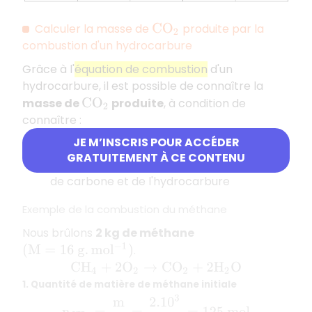
Calculer la masse de
produite par la
C
O
2
combustion d'un hydrocarbure
Grâce à l'
équation de combustion
d'un
hydrocarbure, il est possible de connaître la
masse de
produite
, à condition de
C
O
2
connaître :
JE M’INSCRIS POUR ACCÉDER
La
masse d'hydrocarbure initiale
GRATUITEMENT À CE CONTENU
La
masse molaire moléculaire
du dioxyde
de carbone et de l'hydrocarbure
Exemple de la combustion du méthane
Nous brûlons
2 kg de méthane
.
(
M
=
16
g
.
m
o
l
−
1
)
C
H
4
+
2
O
2
→
C
O
2
+
2
H
2
O
1. Quantité de matière de méthane initiale
n
C
H
4
=
m
M
=
2.10
3
16
=
125
m
o
l