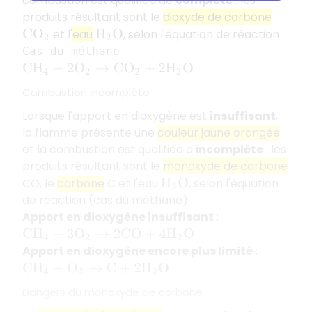
combustion est qualifiée de
complète
: les
produits résultant sont le
dioxyde de carbone
et l'
eau
, selon l'équation de réaction :
C
O
2
H
2
O
Cas du méthane
C
H
4
+
2
O
2
→
C
O
2
+
2
H
2
O
Combustion incomplète
Lorsque l'apport en dioxygène est
insuffisant
,
la flamme présente une
couleur jaune orangée
et la combustion est qualifiée d'
incomplète
: les
produits résultant sont le
monoxyde de carbone
CO, le
carbone
C et l'eau
, selon l'équation
H
2
O
de réaction (cas du méthane) :
Apport en dioxygène insuffisant
:
C
H
4
+
3
O
2
→
2
C
O
+
4
H
2
O
Apport en dioxygène encore plus limité
:
C
H
4
+
O
2
→
C
+
2
H
2
O
Dangers du monoxyde de carbone