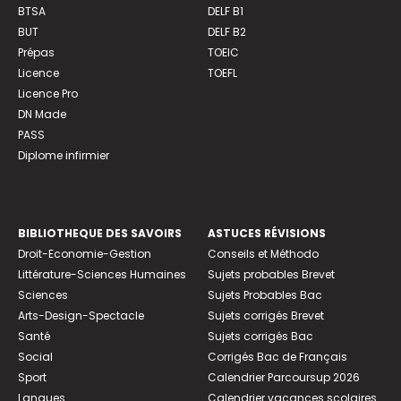
BTSA
DELF B1
BUT
DELF B2
Prépas
TOEIC
Licence
TOEFL
Licence Pro
DN Made
PASS
Diplome infirmier
BIBLIOTHEQUE DES SAVOIRS
ASTUCES RÉVISIONS
Droit-Economie-Gestion
Conseils et Méthodo
Littérature-Sciences Humaines
Sujets probables Brevet
Sciences
Sujets Probables Bac
Arts-Design-Spectacle
Sujets corrigés Brevet
Santé
Sujets corrigés Bac
Social
Corrigés Bac de Français
Sport
Calendrier Parcoursup 2026
Langues
Calendrier vacances scolaires