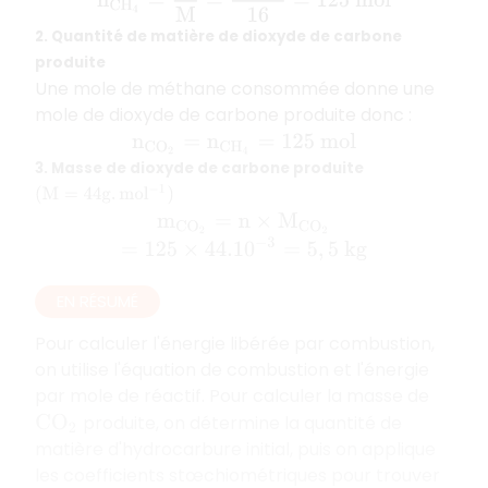
2. Quantité de matière de dioxyde de carbone
produite
Une mole de méthane consommée donne une
mole de dioxyde de carbone produite donc :
n
C
O
2
=
n
C
H
4
=
125
m
o
l
3. Masse de dioxyde de carbone produite
(
M
=
44
g
.
m
o
l
−
1
)
m
C
O
2
=
n
×
M
C
O
2
=
125
×
44.10
−
3
=
5
,
5
k
g
EN RÉSUMÉ
Pour calculer l'énergie libérée par combustion,
on utilise l'équation de combustion et l'énergie
par mole de réactif. Pour calculer la masse de
produite, on détermine la quantité de
C
O
2
matière d'hydrocarbure initial, puis on applique
les coefficients stœchiométriques pour trouver