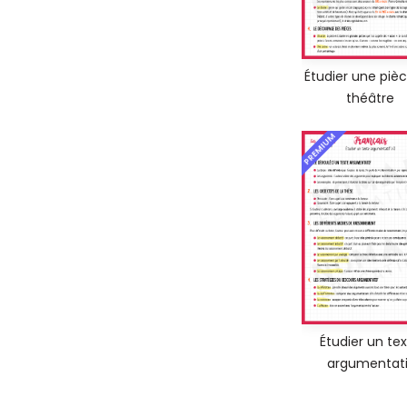
Étudier une piè
théâtre
PREMIUM
Étudier un te
argumentati