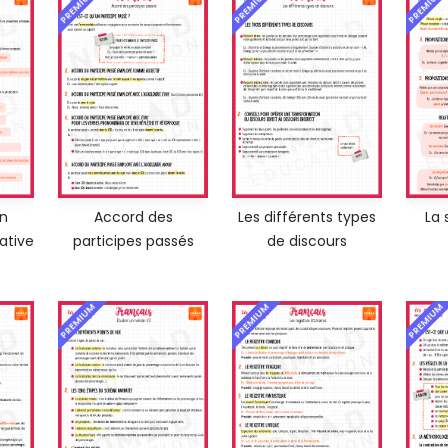
PREMIUM
PREMIUM
PREMIUM
on
Accord des
Les différents types
La 
ative
participes passés
de discours
PREMIUM
PREMIUM
PREMIUM