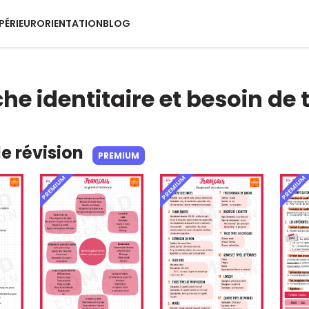
PÉRIEUR
ORIENTATION
BLOG
he identitaire et besoin de
de révision
PREMIUM
PREMIUM
PREMIUM
PREMIUM