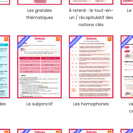
e
Les grandes
À retenir : le tout-en-
Le
thématiques
un / récapitulatif des
notions clés
PREMIUM
PREMIUM
PREMIUM
des
Le subjonctif
Les homophones
Le
c