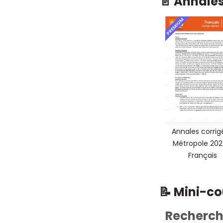
📄 Annale
PREMIUM
Annales corrig
Métropole 202
Français
📝 Mini-c
Recherche