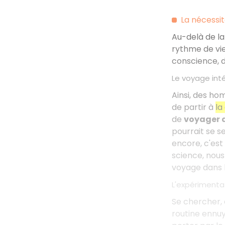
La nécessi
Au-delà de la
rythme de vi
conscience, d
Le voyage inté
Ainsi, des ho
de partir à
la
de
voyager d
pourrait se se
encore, c'est
science, nou
voyage dans l
L'expériment
Se chercher, 
routine ennuy