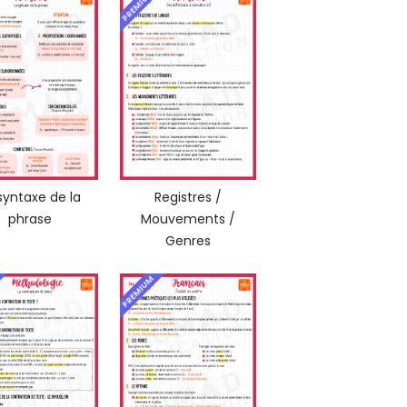
PREMIUM
syntaxe de la
Registres /
phrase
Mouvements /
Genres
PREMIUM