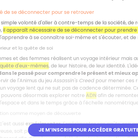
té de se déconnecter pour se retrouver
 simple volonté d'aller à contre-temps de la société, de ra
e,
il apparaît nécessaire de se déconnecter pour prendre
'apprendre à se connaître soi-même et s'écouter, et de re
rieur et la quête de soi
mmes et des femmes réalisent un voyage intérieur mais a
 quête d'eux-mêmes
, de leur histoire, de leur identité. L'
ans le passé pour comprendre le présent et mieux ap
rvir de l'Animus du jeu
Assassin's Creed
pour mener ces re
 un voyage lent qui ne suit pas de cadence déterminée. 
s pouvons désormais explorer notre
ADN
afin de remonter 
'espace et dans le temps grâce à l'échelle nanométrique
ation comme moyen de découverte
c'est aussi
expérimenter
. Expérimenter ses goûts, son cor
JE M’INSCRIS POUR ACCÉDER GRATUIT
euse, soit pour lui donner un nouveau rythme. Cela peut au