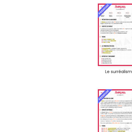
PREMIUM
Le surréalis
PREMIUM