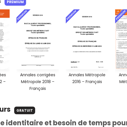
s
PREMIUM
PREMIUM
PREMIUM
PREMIUM
ées
Annales corrigées
Annales Métropole
Ann
2 –
Métropole 2018 –
2016 – Français
Mét
Français
ours
GRATUIT
 identitaire et besoin de temps pour