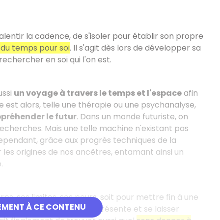
lentir la cadence, de s'isoler pour établir son propre
 du temps pour soi
. Il s'agit dès lors de développer sa
chercher en soi qui l'on est.
ussi
un voyage à travers le temps et l'espace
afin
idée est alors, telle une thérapie ou une psychanalyse,
préhender le futur
. Dans un monde futuriste, on
cherches. Mais une telle machine n'existant pas
Cependant, grâce aux progrès techniques de la
les origines de nos ancêtres, entamant ainsi un
.
ps, ses limites, ses peurs, soit pour mettre fin à une
EMENT À CE CONTENU
ssi être suivre ce qui se présente et se laisser