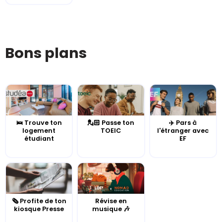
Bons plans
🛌 Trouve ton
💂🏻 Passe ton
✈️ Pars à
logement
TOEIC
l'étranger avec
étudiant
EF
🗞️ Profite de ton
Révise en
kiosque Presse
musique 🎶