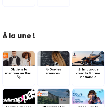
À la une !
Obtiens la
✨ Ose les
⚓️ Embarque
mention au Bac !
sciences !
avec la Marine
🚀
nationale