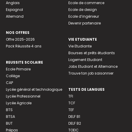
Anglais
Ecole de commerce
Espagnol
Ecole de design
Allemand
Ecole d’ingénieur
Devenir partenaire
NOS OFFRES
Offre 2025-2026
VIE ETUDIANTE
Pack Réussite 4 ans
Vie Etudiante
Bourses et prêts étudiants
Logement Etudiant
REUSSITE SCOLAIRE
Jobs Etudiant et Alternance
Ecole Primaire
Trouve ton job saisonnier
Collège
CAP
Lycée général et technologique
TESTS DE LANGUES
Lycée Professionnel
TFI
Lycée Agricole
TCF
BTS
TEF
BTSA
DELF B1
BUT
DELF B2
Prépas
TOEIC