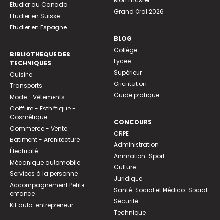
Mon master
Etudier au Canada
Grand Oral 2026
Etudier en Suisse
Etudier en Espagne
BLOG
Collège
BIBLIOTHEQUE DES
Lycée
TECHNIQUES
Supérieur
Cuisine
Orientation
Transports
Guide pratique
Mode - Vêtements
Coiffure - Esthétique -
Cosmétique
CONCOURS
Commerce - Vente
CRPE
Bâtiment - Architecture
Administration
Électricité
Animation-Sport
Mécanique automobile
Culture
Services à la personne
Juridique
Accompagnement Petite
Santé-Social et Médico-Social
enfance
Sécurité
Kit auto-entrepreneur
Technique