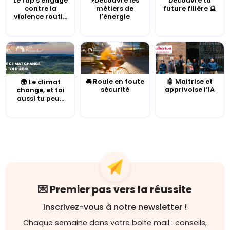
Le rap s'engage
⚡Découvre les
Découvre ta
contre la
métiers de
future filière 🔮
violence routi...
l'énergie
🚘 Roule en toute
🤖 Maitrise et
🌍 Le climat
sécurité
apprivoise l’IA
change, et toi
aussi tu peu...
💌 Premier pas vers la réussite
Inscrivez-vous à notre newsletter !
Chaque semaine dans votre boite mail : conseils,