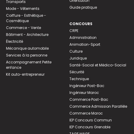
Orientation
Transports
Guide pratique
Mode - Vêtements
Coiffure - Esthétique -
Cosmétique
CONCOURS
Commerce - Vente
CRPE
Bâtiment - Architecture
Administration
Électricité
Animation-Sport
Mécanique automobile
Culture
Services à la personne
Juridique
Accompagnement Petite
Santé-Social et Médico-Social
enfance
Sécurité
Kit auto-entrepreneur
Technique
Ingénieur Post-Bac
Ingénieur Maroc
Commerce Post-Bac
Commerce Admission Parallèle
Commerce Maroc
IEP Concours Commun
IEP Concours Grenoble
TAGE MAGE