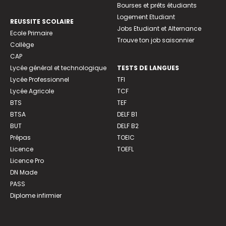
Bourses et prêts étudiants
Logement Etudiant
REUSSITE SCOLAIRE
Jobs Etudiant et Alternance
Ecole Primaire
Trouve ton job saisonnier
Collège
CAP
Lycée général et technologique
TESTS DE LANGUES
Lycée Professionnel
TFI
Lycée Agricole
TCF
BTS
TEF
BTSA
DELF B1
BUT
DELF B2
Prépas
TOEIC
Licence
TOEFL
Licence Pro
DN Made
PASS
Diplome infirmier