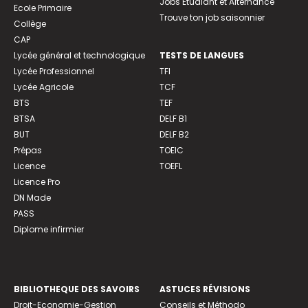
Jobs Etudiant et Alternance
Ecole Primaire
Trouve ton job saisonnier
Collège
CAP
Lycée général et technologique
TESTS DE LANGUES
Lycée Professionnel
TFI
Lycée Agricole
TCF
BTS
TEF
BTSA
DELF B1
BUT
DELF B2
Prépas
TOEIC
Licence
TOEFL
Licence Pro
DN Made
PASS
Diplome infirmier
BIBLIOTHEQUE DES SAVOIRS
ASTUCES RÉVISIONS
Droit-Economie-Gestion
Conseils et Méthodo