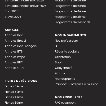
Simulateur notes Bac 2026
Programme de 6ème
Simulateur notes Brevet 2026
Programme de 5ème
Bac 2026
Programme de 4ème
Brevet 2026
Programme de 3ème
Programme de Seconde
ANNALES
Annales Bac
NOS ENGAGEMENTS
Annales Brevet
Nos professeurs
Annales Bac Français
IA
Annales BTS
Réussite scolaire
Annales Prépa
Orientation
Annales BUT
Sport
Annales CRPE
Citoyenneté
Afrique
Francophonie
FICHES DE RÉVISIONS
Rapport - Entreprise à mission
Fiches 6ème
Fiches 5ème
Fiches 4ème
NOS RESSOURCES
Fiches 3ème
FAQ et support