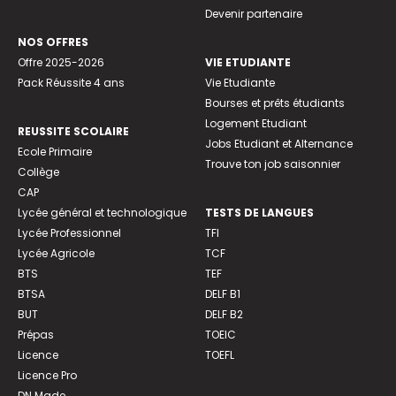
Devenir partenaire
NOS OFFRES
Offre 2025-2026
VIE ETUDIANTE
Pack Réussite 4 ans
Vie Etudiante
Bourses et prêts étudiants
Logement Etudiant
REUSSITE SCOLAIRE
Jobs Etudiant et Alternance
Ecole Primaire
Trouve ton job saisonnier
Collège
CAP
Lycée général et technologique
TESTS DE LANGUES
Lycée Professionnel
TFI
Lycée Agricole
TCF
BTS
TEF
BTSA
DELF B1
BUT
DELF B2
Prépas
TOEIC
Licence
TOEFL
Licence Pro
DN Made