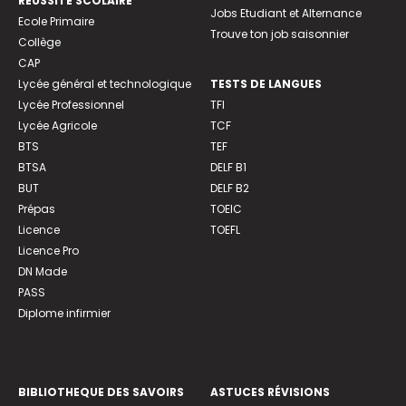
REUSSITE SCOLAIRE
Jobs Etudiant et Alternance
Ecole Primaire
Trouve ton job saisonnier
Collège
CAP
Lycée général et technologique
TESTS DE LANGUES
Lycée Professionnel
TFI
Lycée Agricole
TCF
BTS
TEF
BTSA
DELF B1
BUT
DELF B2
Prépas
TOEIC
Licence
TOEFL
Licence Pro
DN Made
PASS
Diplome infirmier
BIBLIOTHEQUE DES SAVOIRS
ASTUCES RÉVISIONS