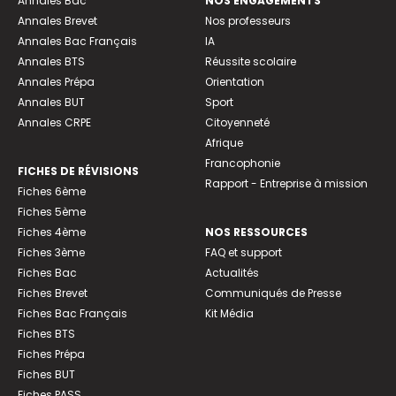
Annales Bac
NOS ENGAGEMENTS
Annales Brevet
Nos professeurs
Annales Bac Français
IA
Annales BTS
Réussite scolaire
Annales Prépa
Orientation
Annales BUT
Sport
Annales CRPE
Citoyenneté
Afrique
Francophonie
FICHES DE RÉVISIONS
Rapport - Entreprise à mission
Fiches 6ème
Fiches 5ème
Fiches 4ème
NOS RESSOURCES
Fiches 3ème
FAQ et support
Fiches Bac
Actualités
Fiches Brevet
Communiqués de Presse
Fiches Bac Français
Kit Média
Fiches BTS
Fiches Prépa
Fiches BUT
Fiches PASS