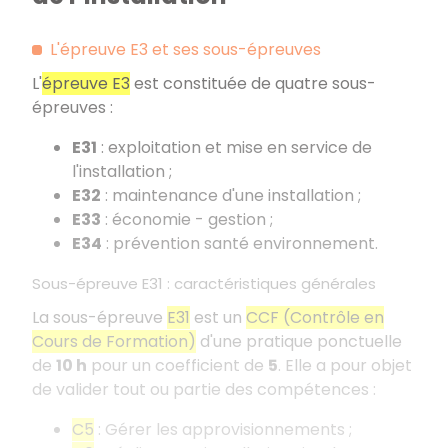
L'épreuve E3 et ses sous-épreuves
L'
épreuve E3
est constituée de quatre sous-
épreuves :
E31
: exploitation et mise en service de
l'installation ;
E32
: maintenance d'une installation ;
E33
: économie - gestion ;
E34
: prévention santé environnement.
Sous-épreuve E31 : caractéristiques générales
La sous-épreuve
E31
est un
CCF (Contrôle en
Cours de Formation)
d'une pratique ponctuelle
de
10 h
pour un coefficient de
5
. Elle a pour objet
de valider tout ou partie des compétences :
C5
: Gérer les approvisionnements ;