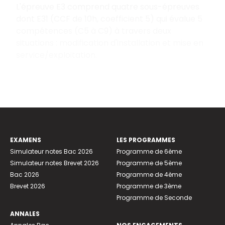
L'épreuve E3 comprend quatre sous-épreuves
dont E31 (CCF de 10h, coefficient 5) qui évalue 5
compétences (C5 à C9) à travers deux
situations : modification d'installation et mise en
service/exploitation.
EXAMENS
LES PROGRAMMES
Simulateur notes Bac 2026
Programme de 6ème
Simulateur notes Brevet 2026
Programme de 5ème
Bac 2026
Programme de 4ème
Brevet 2026
Programme de 3ème
Programme de Seconde
ANNALES