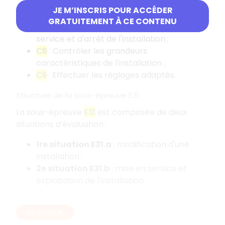
C6
: Réaliser une installation simple ou une
JE M’INSCRIS POUR ACCÉDER
modification de manière éco-responsable ;
GRATUITEMENT À CE CONTENU
C7
: Réaliser les opérations de mise en
service et d'arrêt de l'installation ;
C8
: Contrôler les grandeurs
caractéristiques de l'installation ;
C9
: Effectuer les réglages adaptés.
Structure de la sous-épreuve E31
La sous-épreuve
E31
est composée de deux
situations d'évaluation :
1re situation E31.a
: modification d'une
installation ;
2e situation E31.b
: mise en service et
exploitation de l'installation.
EN RÉSUMÉ