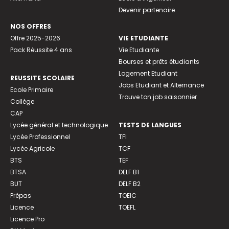
Devenir partenaire
NOS OFFRES
Offre 2025-2026
VIE ETUDIANTE
Pack Réussite 4 ans
Vie Etudiante
Bourses et prêts étudiants
Logement Etudiant
REUSSITE SCOLAIRE
Jobs Etudiant et Alternance
Ecole Primaire
Trouve ton job saisonnier
Collège
CAP
Lycée général et technologique
TESTS DE LANGUES
Lycée Professionnel
TFI
Lycée Agricole
TCF
BTS
TEF
BTSA
DELF B1
BUT
DELF B2
Prépas
TOEIC
Licence
TOEFL
Licence Pro