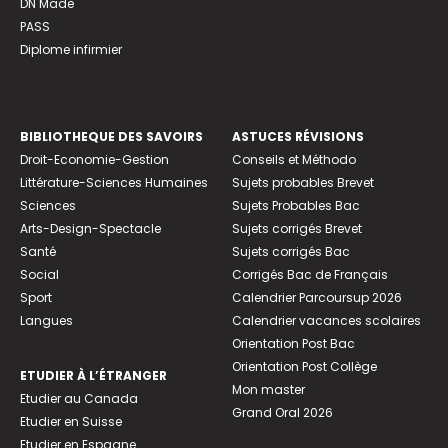
DN Made
PASS
Diplome infirmier
BIBLIOTHEQUE DES SAVOIRS
ASTUCES RÉVISIONS
Droit-Economie-Gestion
Conseils et Méthodo
Littérature-Sciences Humaines
Sujets probables Brevet
Sciences
Sujets Probables Bac
Arts-Design-Spectacle
Sujets corrigés Brevet
Santé
Sujets corrigés Bac
Social
Corrigés Bac de Français
Sport
Calendrier Parcoursup 2026
Langues
Calendrier vacances scolaires
Orientation Post Bac
Orientation Post Collège
ETUDIER À L’ÉTRANGER
Mon master
Etudier au Canada
Grand Oral 2026
Etudier en Suisse
Etudier en Espagne