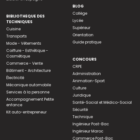
BLOG
Collège
BIBLIOTHEQUE DES
Lycée
TECHNIQUES
Supérieur
Cuisine
Orientation
Transports
Guide pratique
Mode - Vêtements
Coiffure - Esthétique -
Cosmétique
CONCOURS
Commerce - Vente
CRPE
Bâtiment - Architecture
Administration
Électricité
Animation-Sport
Mécanique automobile
Culture
Services à la personne
Juridique
Accompagnement Petite
Santé-Social et Médico-Social
enfance
Sécurité
Kit auto-entrepreneur
Technique
Ingénieur Post-Bac
Ingénieur Maroc
Commerce Post-Bac