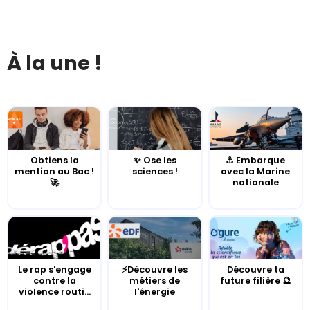
À la une !
Obtiens la
✨ Ose les
⚓️ Embarque
mention au Bac !
sciences !
avec la Marine
🚀
nationale
Le rap s'engage
⚡Découvre les
Découvre ta
contre la
métiers de
future filière 🔮
violence routi...
l'énergie