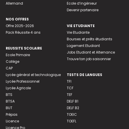
Allemand
Ecole d’ingénieur
Devenir partenaire
NOS OFFRES
Offre 2025-2026
VIE ETUDIANTE
Pack Réussite 4 ans
Vie Etudiante
Bourses et prêts étudiants
Logement Etudiant
REUSSITE SCOLAIRE
Jobs Etudiant et Alternance
Ecole Primaire
Trouve ton job saisonnier
Collège
CAP
Lycée général et technologique
TESTS DE LANGUES
Lycée Professionnel
TFI
Lycée Agricole
TCF
BTS
TEF
BTSA
DELF B1
BUT
DELF B2
Prépas
TOEIC
Licence
TOEFL
Licence Pro