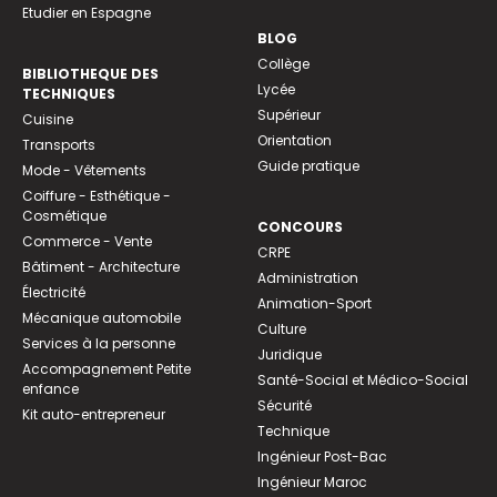
Etudier en Espagne
BLOG
Collège
BIBLIOTHEQUE DES
Lycée
TECHNIQUES
Supérieur
Cuisine
Orientation
Transports
Guide pratique
Mode - Vêtements
Coiffure - Esthétique -
Cosmétique
CONCOURS
Commerce - Vente
CRPE
Bâtiment - Architecture
Administration
Électricité
Animation-Sport
Mécanique automobile
Culture
Services à la personne
Juridique
Accompagnement Petite
Santé-Social et Médico-Social
enfance
Sécurité
Kit auto-entrepreneur
Technique
Ingénieur Post-Bac
Ingénieur Maroc