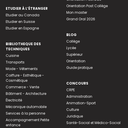
Orientation Post Collège
ETUDIER À L’ÉTRANGER
Mon master
Etudier au Canada
Grand Oral 2026
Etudier en Suisse
Etudier en Espagne
BLOG
Collège
BIBLIOTHEQUE DES
Lycée
TECHNIQUES
Supérieur
Cuisine
Orientation
Transports
Guide pratique
Mode - Vêtements
Coiffure - Esthétique -
Cosmétique
CONCOURS
Commerce - Vente
CRPE
Bâtiment - Architecture
Administration
Électricité
Animation-Sport
Mécanique automobile
Culture
Services à la personne
Juridique
Accompagnement Petite
Santé-Social et Médico-Social
enfance