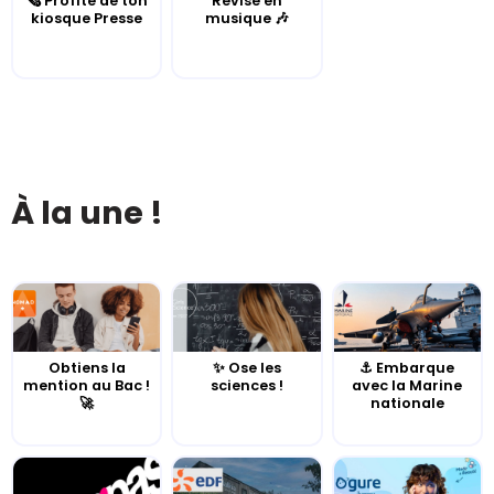
🗞️ Profite de ton
Révise en
kiosque Presse
musique 🎶
À la une !
Obtiens la
✨ Ose les
⚓️ Embarque
mention au Bac !
sciences !
avec la Marine
🚀
nationale