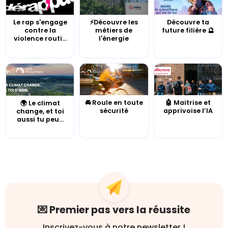
Le rap s'engage
⚡Découvre les
Découvre ta
contre la
métiers de
future filière 🔮
violence routi...
l'énergie
🚘 Roule en toute
🤖 Maitrise et
🌍 Le climat
sécurité
apprivoise l’IA
change, et toi
aussi tu peu...
💌 Premier pas vers la réussite
Inscrivez-vous à notre newsletter !