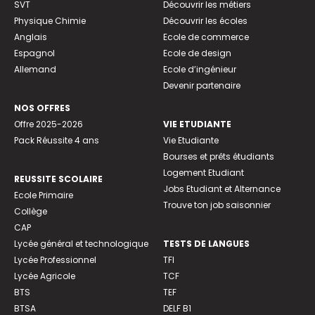
SVT
Découvrir les métiers
Physique Chimie
Découvrir les écoles
Anglais
Ecole de commerce
Espagnol
Ecole de design
Allemand
Ecole d’ingénieur
Devenir partenaire
NOS OFFRES
Offre 2025-2026
VIE ETUDIANTE
Pack Réussite 4 ans
Vie Etudiante
Bourses et prêts étudiants
Logement Etudiant
REUSSITE SCOLAIRE
Jobs Etudiant et Alternance
Ecole Primaire
Trouve ton job saisonnier
Collège
CAP
Lycée général et technologique
TESTS DE LANGUES
Lycée Professionnel
TFI
Lycée Agricole
TCF
BTS
TEF
BTSA
DELF B1