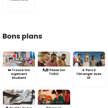
Bons plans
🛌 Trouve ton
💂🏻 Passe ton
✈️ Pars à
logement
TOEIC
l'étranger avec
étudiant
EF