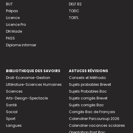
BUT
DELF B2
Prépas
TOEIC
Licence
TOEFL
Licence Pro
DN Made
PASS
Diplome infirmier
BIBLIOTHEQUE DES SAVOIRS
ASTUCES RÉVISIONS
Droit-Economie-Gestion
Conseils et Méthodo
Littérature-Sciences Humaines
Sujets probables Brevet
Sciences
Sujets Probables Bac
Arts-Design-Spectacle
Sujets corrigés Brevet
Santé
Sujets corrigés Bac
Social
Corrigés Bac de Français
Sport
Calendrier Parcoursup 2026
Langues
Calendrier vacances scolaires
Orientation Post Bac