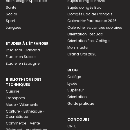
Arts-Design-Spectacle
Sujets corrigés Brevet
Santé
Sujets corrigés Bac
Social
Corrigés Bac de Français
Sport
Calendrier Parcoursup 2026
Langues
Calendrier vacances scolaires
Orientation Post Bac
Orientation Post Collège
ETUDIER À L’ÉTRANGER
Mon master
Etudier au Canada
Grand Oral 2026
Etudier en Suisse
Etudier en Espagne
BLOG
Collège
BIBLIOTHEQUE DES
Lycée
TECHNIQUES
Supérieur
Cuisine
Orientation
Transports
Guide pratique
Mode - Vêtements
Coiffure - Esthétique -
Cosmétique
CONCOURS
Commerce - Vente
CRPE
Bâtiment - Architecture