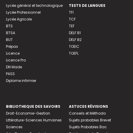
Lycée général et technologique
TESTS DE LANGUES
Lycée Professionnel
TFI
Lycée Agricole
TCF
BTS
TEF
BTSA
DELF B1
BUT
DELF B2
Prépas
TOEIC
Licence
TOEFL
Licence Pro
DN Made
PASS
Diplome infirmier
BIBLIOTHEQUE DES SAVOIRS
ASTUCES RÉVISIONS
Droit-Economie-Gestion
Conseils et Méthodo
Littérature-Sciences Humaines
Sujets probables Brevet
Sciences
Sujets Probables Bac