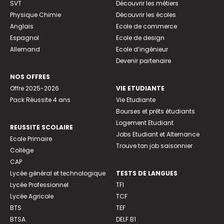
SVT
Découvrir les métiers
Physique Chimie
Découvrir les écoles
Anglais
Ecole de commerce
Espagnol
Ecole de design
Allemand
Ecole d’ingénieur
Devenir partenaire
NOS OFFRES
Offre 2025-2026
VIE ETUDIANTE
Pack Réussite 4 ans
Vie Etudiante
Bourses et prêts étudiants
Logement Etudiant
REUSSITE SCOLAIRE
Jobs Etudiant et Alternance
Ecole Primaire
Trouve ton job saisonnier
Collège
CAP
Lycée général et technologique
TESTS DE LANGUES
Lycée Professionnel
TFI
Lycée Agricole
TCF
BTS
TEF
BTSA
DELF B1