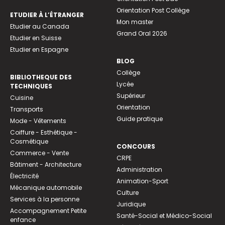
Orientation Post Collège
ETUDIER À L’ÉTRANGER
Mon master
Etudier au Canada
Grand Oral 2026
Etudier en Suisse
Etudier en Espagne
BLOG
Collège
BIBLIOTHEQUE DES
Lycée
TECHNIQUES
Supérieur
Cuisine
Orientation
Transports
Guide pratique
Mode - Vêtements
Coiffure - Esthétique -
Cosmétique
CONCOURS
Commerce - Vente
CRPE
Bâtiment - Architecture
Administration
Électricité
Animation-Sport
Mécanique automobile
Culture
Services à la personne
Juridique
Accompagnement Petite
Santé-Social et Médico-Social
enfance