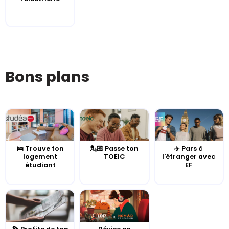
Bons plans
🛌 Trouve ton
💂🏻 Passe ton
✈️ Pars à
logement
TOEIC
l'étranger avec
étudiant
EF