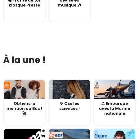
🗞️ Profite de ton
Révise en
kiosque Presse
musique 🎶
À la une !
Obtiens la
✨ Ose les
⚓️ Embarque
mention au Bac !
sciences !
avec la Marine
🚀
nationale