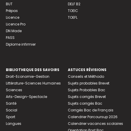
BUT
DELF B2
Prépas
TOEIC
Licence
TOEFL
Licence Pro
DN Made
PASS
Diplome infirmier
BIBLIOTHEQUE DES SAVOIRS
ASTUCES RÉVISIONS
Droit-Economie-Gestion
Conseils et Méthodo
Littérature-Sciences Humaines
Sujets probables Brevet
Sciences
Sujets Probables Bac
Arts-Design-Spectacle
Sujets corrigés Brevet
Santé
Sujets corrigés Bac
Social
Corrigés Bac de Français
Sport
Calendrier Parcoursup 2026
Langues
Calendrier vacances scolaires
Orientation Post Bac