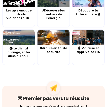
Le rap s'engage
⚡Découvre les
Découvre ta
contre la
métiers de
future filière 🔮
violence routi...
l'énergie
🚘 Roule en toute
🤖 Maitrise et
🌍 Le climat
sécurité
apprivoise l’IA
change, et toi
aussi tu peu...
💌 Premier pas vers la réussite
Inscrivez-vous à notre newsletter !