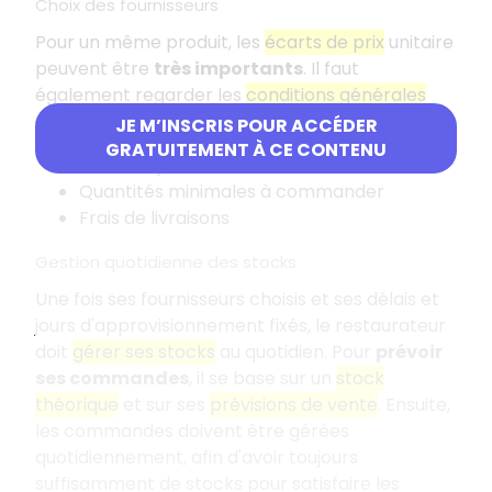
Choix des fournisseurs
Pour un même produit, les
écarts de prix
unitaire
peuvent être
très importants
. Il faut
également regarder les
conditions générales
avant de choisir son fournisseur :
JE M’INSCRIS POUR ACCÉDER
GRATUITEMENT À CE CONTENU
Délais et jours de livraisons
Quantités minimales à commander
Frais de livraisons
Gestion quotidienne des stocks
Une fois ses fournisseurs choisis et ses délais et
jours d'approvisionnement fixés, le restaurateur
doit
gérer ses stocks
au quotidien. Pour
prévoir
ses commandes
, il se base sur un
stock
théorique
et sur ses
prévisions de vente
. Ensuite,
les commandes doivent être gérées
quotidiennement, afin d'avoir toujours
suffisamment de stocks pour satisfaire les