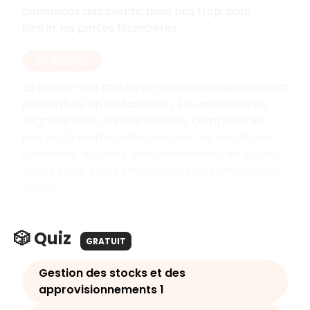
demandes des clients, mais pas trop, pour
limiter les pertes financières.
EN RÉSUMÉ
La gestion des stocks et approvisionnements est
primordiale en restauration. Elle nécessite de
négocier avec les fournisseurs, comparer les
prix sur la même unité, analyser les conditions
générales, et gérer quotidiennement les stocks
basés sur le stock théorique et les prévisions de
vente.
🎲 Quiz
GRATUIT
Gestion des stocks et des
approvisionnements 1