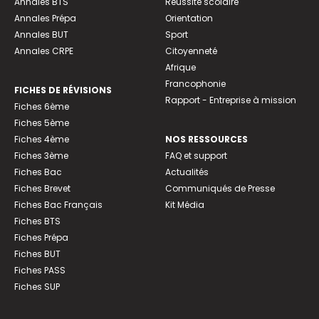
Annales BTS
Réussite scolaire
Annales Prépa
Orientation
Annales BUT
Sport
Annales CRPE
Citoyenneté
Afrique
Francophonie
FICHES DE RÉVISIONS
Rapport - Entreprise à mission
Fiches 6ème
Fiches 5ème
Fiches 4ème
NOS RESSOURCES
Fiches 3ème
FAQ et support
Fiches Bac
Actualités
Fiches Brevet
Communiqués de Presse
Fiches Bac Français
Kit Média
Fiches BTS
Fiches Prépa
Fiches BUT
Fiches PASS
Fiches SUP