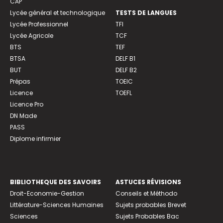
CAP
Lycée général et technologique
TESTS DE LANGUES
Lycée Professionnel
TFI
Lycée Agricole
TCF
BTS
TEF
BTSA
DELF B1
BUT
DELF B2
Prépas
TOEIC
Licence
TOEFL
Licence Pro
DN Made
PASS
Diplome infirmier
BIBLIOTHEQUE DES SAVOIRS
ASTUCES RÉVISIONS
Droit-Economie-Gestion
Conseils et Méthodo
Littérature-Sciences Humaines
Sujets probables Brevet
Sciences
Sujets Probables Bac