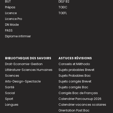
BUT
DELF B2
Prépas
TOEIC
Licence
TOEFL
Licence Pro
DN Made
PASS
Diplome infirmier
BIBLIOTHEQUE DES SAVOIRS
ASTUCES RÉVISIONS
Droit-Economie-Gestion
Conseils et Méthodo
Littérature-Sciences Humaines
Sujets probables Brevet
Sciences
Sujets Probables Bac
Arts-Design-Spectacle
Sujets corrigés Brevet
Santé
Sujets corrigés Bac
Social
Corrigés Bac de Français
Sport
Calendrier Parcoursup 2026
Langues
Calendrier vacances scolaires
Orientation Post Bac