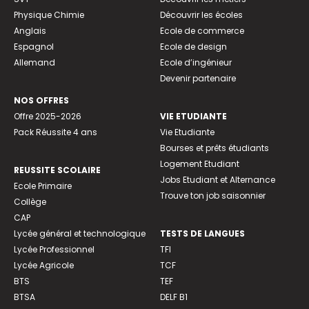
Physique Chimie
Découvrir les écoles
Anglais
Ecole de commerce
Espagnol
Ecole de design
Allemand
Ecole d’ingénieur
Devenir partenaire
NOS OFFRES
Offre 2025-2026
VIE ETUDIANTE
Pack Réussite 4 ans
Vie Etudiante
Bourses et prêts étudiants
Logement Etudiant
REUSSITE SCOLAIRE
Jobs Etudiant et Alternance
Ecole Primaire
Trouve ton job saisonnier
Collège
CAP
Lycée général et technologique
TESTS DE LANGUES
Lycée Professionnel
TFI
Lycée Agricole
TCF
BTS
TEF
BTSA
DELF B1