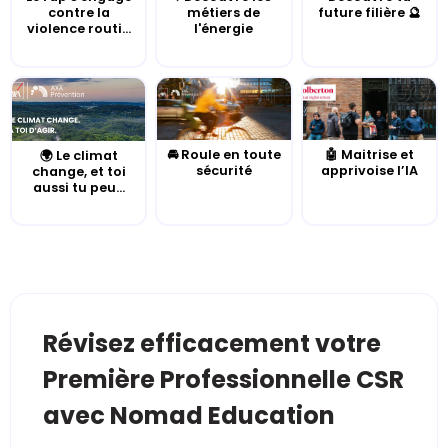
contre la
métiers de
future filière 🔮
violence routi...
l'énergie
🚘 Roule en toute
🤖 Maitrise et
🌍 Le climat
sécurité
apprivoise l’IA
change, et toi
aussi tu peu...
Révisez efficacement votre
Première Professionnelle CSR
avec Nomad Education