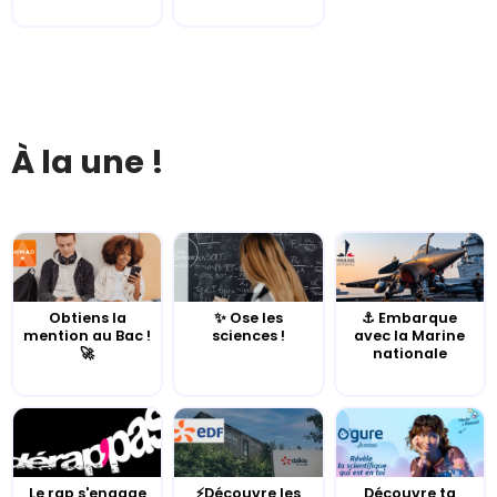
À la une !
Obtiens la
✨ Ose les
⚓️ Embarque
mention au Bac !
sciences !
avec la Marine
🚀
nationale
Le rap s'engage
⚡Découvre les
Découvre ta