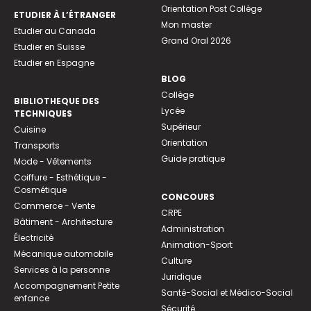
Orientation Post Collège
ETUDIER À L’ÉTRANGER
Mon master
Etudier au Canada
Grand Oral 2026
Etudier en Suisse
Etudier en Espagne
BLOG
Collège
BIBLIOTHEQUE DES
Lycée
TECHNIQUES
Supérieur
Cuisine
Orientation
Transports
Guide pratique
Mode - Vêtements
Coiffure - Esthétique -
Cosmétique
CONCOURS
Commerce - Vente
CRPE
Bâtiment - Architecture
Administration
Électricité
Animation-Sport
Mécanique automobile
Culture
Services à la personne
Juridique
Accompagnement Petite
Santé-Social et Médico-Social
enfance
Sécurité