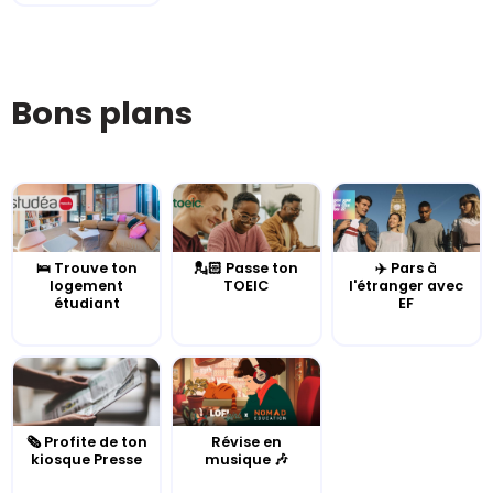
Bons plans
🛌 Trouve ton
💂🏻 Passe ton
✈️ Pars à
logement
TOEIC
l'étranger avec
étudiant
EF
🗞️ Profite de ton
Révise en
kiosque Presse
musique 🎶