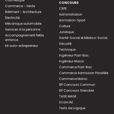
Cosmétique
CONCOURS
Commerce - Vente
CRPE
Bâtiment - Architecture
Administration
Électricité
Animation-Sport
Mécanique automobile
Culture
Services à la personne
Juridique
Accompagnement Petite
Santé-Social et Médico-Social
enfance
Sécurité
Kit auto-entrepreneur
Technique
Ingénieur Post-Bac
Ingénieur Maroc
Commerce Post-Bac
Commerce Admission Parallèle
Commerce Maroc
IEP Concours Commun
IEP Concours Grenoble
TAGE MAGE
Score IAE
Tests de Logique