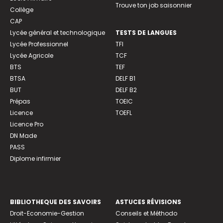
Trouve ton job saisonnier
Collège
CAP
Lycée général et technologique
TESTS DE LANGUES
Lycée Professionnel
TFI
Lycée Agricole
TCF
BTS
TEF
BTSA
DELF B1
BUT
DELF B2
Prépas
TOEIC
Licence
TOEFL
Licence Pro
DN Made
PASS
Diplome infirmier
BIBLIOTHEQUE DES SAVOIRS
ASTUCES RÉVISIONS
Droit-Economie-Gestion
Conseils et Méthodo