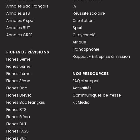
Annales Bac Français
IA
Annales BTS
Réussite scolaire
Annales Prépa
Orientation
Annales BUT
Sport
Annales CRPE
Citoyenneté
Afrique
Francophonie
FICHES DE RÉVISIONS
Rapport - Entreprise à mission
Fiches 6ème
Fiches 5ème
Fiches 4ème
NOS RESSOURCES
Fiches 3ème
FAQ et support
Fiches Bac
Actualités
Fiches Brevet
Communiqués de Presse
Fiches Bac Français
Kit Média
Fiches BTS
Fiches Prépa
Fiches BUT
Fiches PASS
Fiches SUP