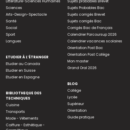
Littérature-Sciences Humaines
Sujets probables Brevet
Sciences
Sujets Probables Bac
Arts-Design-Spectacle
Sujets corrigés Brevet
Santé
Sujets corrigés Bac
Social
Corrigés Bac de Français
Sport
Calendrier Parcoursup 2026
Langues
Calendrier vacances scolaires
Orientation Post Bac
Orientation Post Collège
ETUDIER À L’ÉTRANGER
Mon master
Etudier au Canada
Grand Oral 2026
Etudier en Suisse
Etudier en Espagne
BLOG
Collège
BIBLIOTHEQUE DES
Lycée
TECHNIQUES
Supérieur
Cuisine
Orientation
Transports
Guide pratique
Mode - Vêtements
Coiffure - Esthétique -