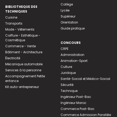
Collège
BIBLIOTHEQUE DES
Lycée
TECHNIQUES
Supérieur
Cuisine
Orientation
Transports
Guide pratique
Mode - Vêtements
Coiffure - Esthétique -
Cosmétique
CONCOURS
Commerce - Vente
CRPE
Bâtiment - Architecture
Administration
Électricité
Animation-Sport
Mécanique automobile
Culture
Services à la personne
Juridique
Accompagnement Petite
Santé-Social et Médico-Social
enfance
Sécurité
Kit auto-entrepreneur
Technique
Ingénieur Post-Bac
Ingénieur Maroc
Commerce Post-Bac
Commerce Admission Parallèle