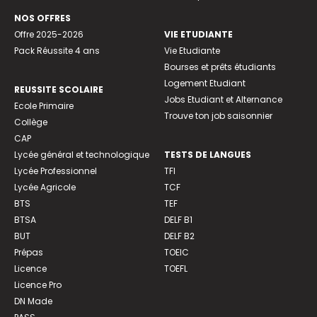
NOS OFFRES
Offre 2025-2026
VIE ETUDIANTE
Pack Réussite 4 ans
Vie Etudiante
Bourses et prêts étudiants
Logement Etudiant
REUSSITE SCOLAIRE
Jobs Etudiant et Alternance
Ecole Primaire
Trouve ton job saisonnier
Collège
CAP
Lycée général et technologique
TESTS DE LANGUES
Lycée Professionnel
TFI
Lycée Agricole
TCF
BTS
TEF
BTSA
DELF B1
BUT
DELF B2
Prépas
TOEIC
Licence
TOEFL
Licence Pro
DN Made