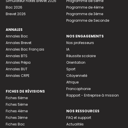
Simulateur notes Brevet 2026
Programme de 5ème
Bac 2026
Programme de 4ème
Brevet 2026
Programme de 3ème
Programme de Seconde
ANNALES
Annales Bac
NOS ENGAGEMENTS
Annales Brevet
Nos professeurs
Annales Bac Français
IA
Annales BTS
Réussite scolaire
Annales Prépa
Orientation
Annales BUT
Sport
Annales CRPE
Citoyenneté
Afrique
Francophonie
FICHES DE RÉVISIONS
Rapport - Entreprise à mission
Fiches 6ème
Fiches 5ème
Fiches 4ème
NOS RESSOURCES
Fiches 3ème
FAQ et support
Fiches Bac
Actualités