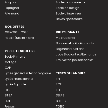
Anglais
Ecole de commerce
Espagnol
Ecole de design
Allemand
Ecole d’ingénieur
Devenir partenaire
NOS OFFRES
Offre 2025-2026
VIE ETUDIANTE
Pack Réussite 4 ans
Vie Etudiante
Bourses et prêts étudiants
Logement Etudiant
REUSSITE SCOLAIRE
Jobs Etudiant et Alternance
Ecole Primaire
Trouve ton job saisonnier
Collège
CAP
Lycée général et technologique
TESTS DE LANGUES
Lycée Professionnel
TFI
Lycée Agricole
TCF
BTS
TEF
BTSA
DELF B1
BUT
DELF B2
Prépas
TOEIC