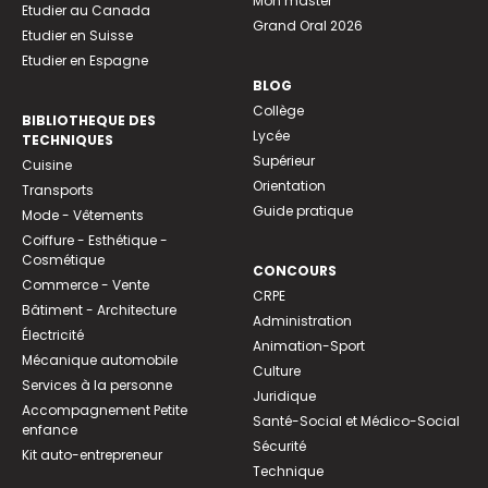
Mon master
Etudier au Canada
Grand Oral 2026
Etudier en Suisse
Etudier en Espagne
BLOG
Collège
BIBLIOTHEQUE DES
Lycée
TECHNIQUES
Supérieur
Cuisine
Orientation
Transports
Guide pratique
Mode - Vêtements
Coiffure - Esthétique -
Cosmétique
CONCOURS
Commerce - Vente
CRPE
Bâtiment - Architecture
Administration
Électricité
Animation-Sport
Mécanique automobile
Culture
Services à la personne
Juridique
Accompagnement Petite
Santé-Social et Médico-Social
enfance
Sécurité
Kit auto-entrepreneur
Technique