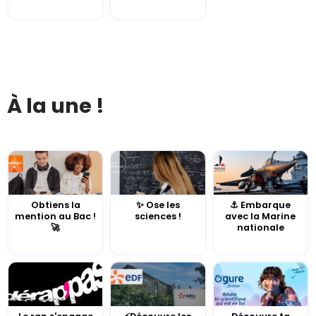
À la une !
Obtiens la
✨ Ose les
⚓️ Embarque
mention au Bac !
sciences !
avec la Marine
🚀
nationale