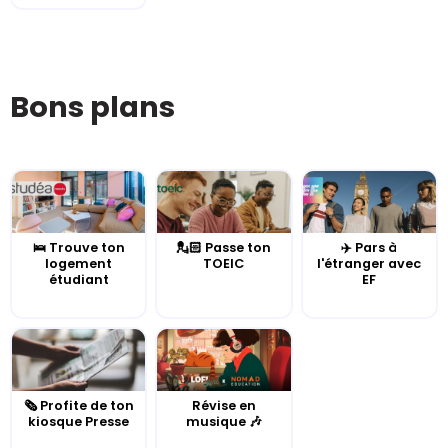
Bons plans
🛌 Trouve ton
💂🏻 Passe ton
✈️ Pars à
logement
TOEIC
l'étranger avec
étudiant
EF
🗞️ Profite de ton
Révise en
kiosque Presse
musique 🎶