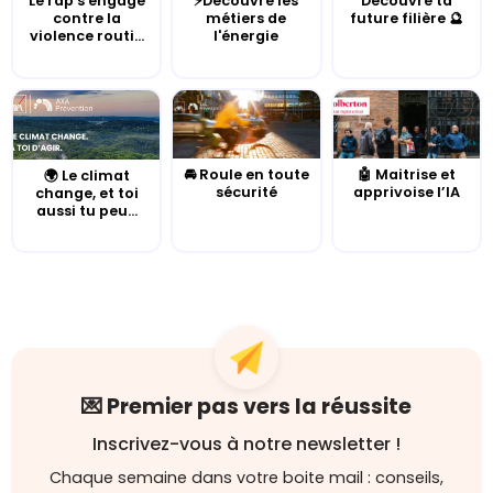
Le rap s'engage
⚡Découvre les
Découvre ta
contre la
métiers de
future filière 🔮
violence routi...
l'énergie
🚘 Roule en toute
🤖 Maitrise et
🌍 Le climat
sécurité
apprivoise l’IA
change, et toi
aussi tu peu...
💌 Premier pas vers la réussite
Inscrivez-vous à notre newsletter !
Chaque semaine dans votre boite mail : conseils,