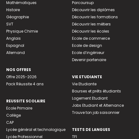
Mathématiques
Parcoursup
Histoire
Découvrir les diplômes
Géographie
Découvrir les formations
SVT
Découvrir les métiers
Physique Chimie
Découvrir les écoles
Anglais
Ecole de commerce
Espagnol
Ecole de design
Allemand
Ecole d’ingénieur
Devenir partenaire
NOS OFFRES
Offre 2025-2026
VIE ETUDIANTE
Pack Réussite 4 ans
Vie Etudiante
Bourses et prêts étudiants
Logement Etudiant
REUSSITE SCOLAIRE
Jobs Etudiant et Alternance
Ecole Primaire
Trouve ton job saisonnier
Collège
CAP
Lycée général et technologique
TESTS DE LANGUES
Lycée Professionnel
TFI