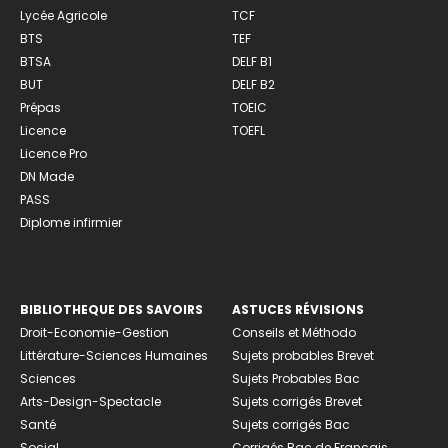
Lycée Agricole
TCF
BTS
TEF
BTSA
DELF B1
BUT
DELF B2
Prépas
TOEIC
Licence
TOEFL
Licence Pro
DN Made
PASS
Diplome infirmier
BIBLIOTHEQUE DES SAVOIRS
ASTUCES RÉVISIONS
Droit-Economie-Gestion
Conseils et Méthodo
Littérature-Sciences Humaines
Sujets probables Brevet
Sciences
Sujets Probables Bac
Arts-Design-Spectacle
Sujets corrigés Brevet
Santé
Sujets corrigés Bac
Social
Corrigés Bac de Français