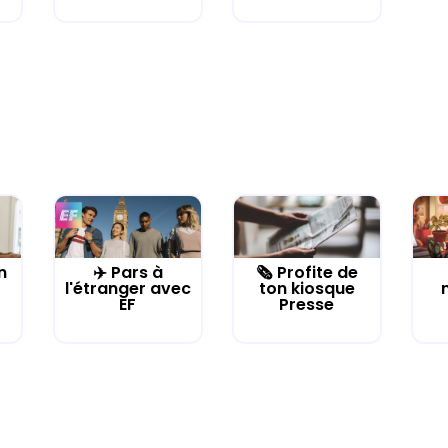
n
✈️ Pars à
🗞️ Profite de
l'étranger avec
ton kiosque
EF
Presse