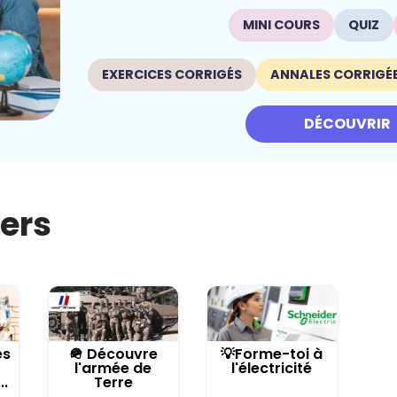
MINI COURS
QUIZ
EXERCICES CORRIGÉS
ANNALES CORRIGÉ
DÉCOUVRIR
iers
es
🪖 Découvre
💡Forme-toi à
l'armée de
l'électricité
..
Terre