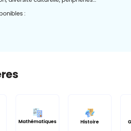
onibles :
ères
Mathématiques
Histoire
G