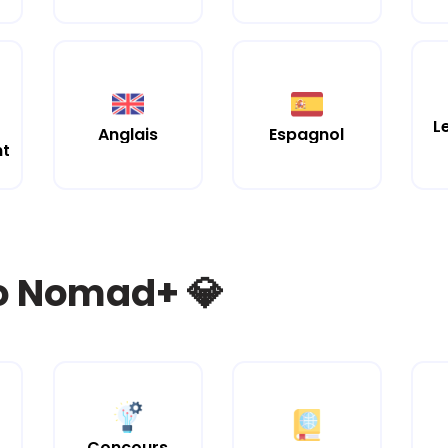
L
Anglais
Espagnol
nt
bo Nomad+ 💎
Concours