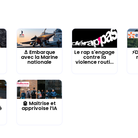
⚓️ Embarque
Le rap s'engage
⚡D
avec la Marine
contre la
nationale
violence routi...
🤖 Maitrise et
é
apprivoise l’IA