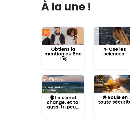
À la une !
Obtiens la
✨ Ose les
mention au Bac
sciences !
! 🚀
🚘 Roule en
🌍 Le climat
toute sécurit
change, et toi
aussi tu peu...