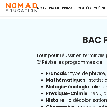
NOTRE PROJET
PRIMAIRE
COLLÈGE
LYCÉE
SU
BAC P
Tout pour réussir en terminale p
💯 Révise les programmes de :
Français
: type de phrase, 
Mathématiques
: statisti
Biologie-écologie
: alime
Physique-Chimie
: l’eau,
Histoire
: la décolonisatio
Géographie
: mondialisatio