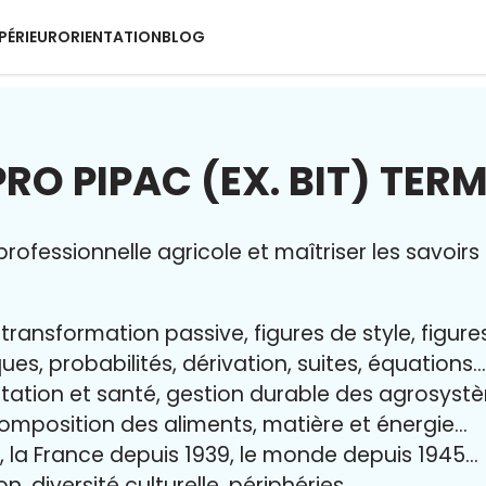
PÉRIEUR
ORIENTATION
BLOG
RO PIPAC (EX. BIT) TER
rofessionnelle agricole et maîtriser l
es savoir
transformation passive, figures de style, figure
ques, probabilités, dérivation, suites, équations…
ntation et santé, gestion durable des agrosys
 composition des aliments, matière et énergie…
n, la France depuis 1939, le monde depuis 1945…
n, diversité culturelle, périphéries…