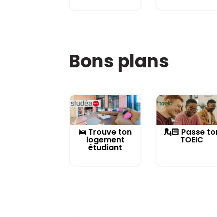
Bons plans
🛌 Trouve ton
💂🏻 Passe to
logement
TOEIC
étudiant