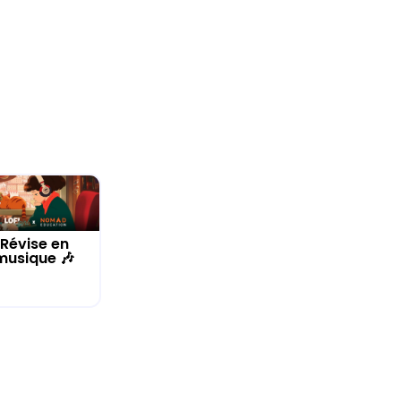
Révise en
musique 🎶