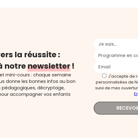
Je suis...
ers la réussite :
Programme en c
à notre
newsletter
!
 et mini-cours : chaque semaine
J'accepte de 
ous donne les bonnes infos au bon
personnalisées de N
s pédagogiques, décryptage,
suivi de mes ouverture
En
és pour accompagner vos enfants
RECEVOI