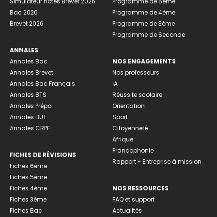
Simulateur notes Brevet 2026
Programme de 5ème
Bac 2026
Programme de 4ème
Brevet 2026
Programme de 3ème
Programme de Seconde
ANNALES
Annales Bac
NOS ENGAGEMENTS
Annales Brevet
Nos professeurs
Annales Bac Français
IA
Annales BTS
Réussite scolaire
Annales Prépa
Orientation
Annales BUT
Sport
Annales CRPE
Citoyenneté
Afrique
Francophonie
FICHES DE RÉVISIONS
Rapport - Entreprise à mission
Fiches 6ème
Fiches 5ème
Fiches 4ème
NOS RESSOURCES
Fiches 3ème
FAQ et support
Fiches Bac
Actualités