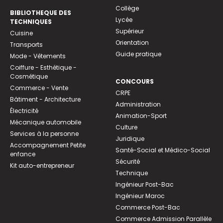
Collège
BIBLIOTHEQUE DES
Lycée
TECHNIQUES
Supérieur
Cuisine
Orientation
Transports
Guide pratique
Mode - Vêtements
Coiffure - Esthétique -
Cosmétique
CONCOURS
Commerce - Vente
CRPE
Bâtiment - Architecture
Administration
Électricité
Animation-Sport
Mécanique automobile
Culture
Services à la personne
Juridique
Accompagnement Petite
Santé-Social et Médico-Social
enfance
Sécurité
Kit auto-entrepreneur
Technique
Ingénieur Post-Bac
Ingénieur Maroc
Commerce Post-Bac
Commerce Admission Parallèle