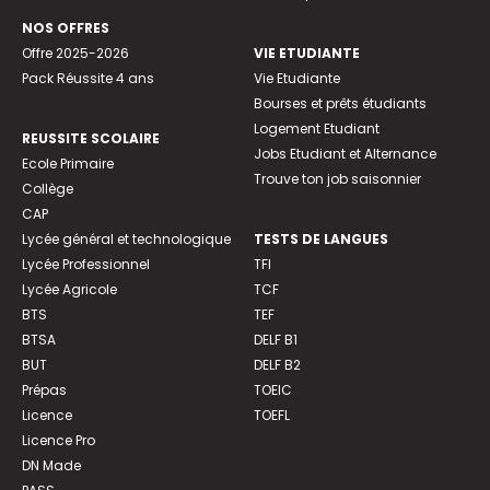
NOS OFFRES
Offre 2025-2026
VIE ETUDIANTE
Pack Réussite 4 ans
Vie Etudiante
Bourses et prêts étudiants
Logement Etudiant
REUSSITE SCOLAIRE
Jobs Etudiant et Alternance
Ecole Primaire
Trouve ton job saisonnier
Collège
CAP
Lycée général et technologique
TESTS DE LANGUES
Lycée Professionnel
TFI
Lycée Agricole
TCF
BTS
TEF
BTSA
DELF B1
BUT
DELF B2
Prépas
TOEIC
Licence
TOEFL
Licence Pro
DN Made