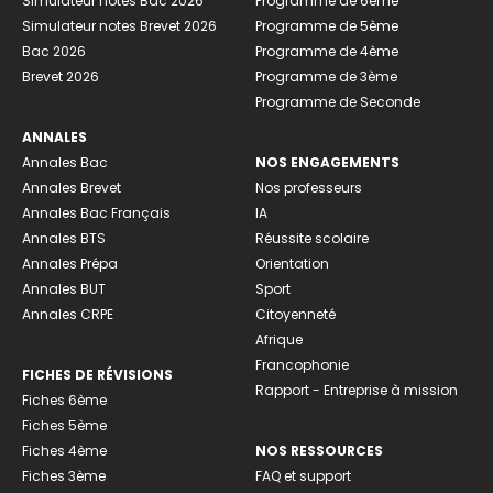
Simulateur notes Bac 2026
Programme de 6ème
Simulateur notes Brevet 2026
Programme de 5ème
Bac 2026
Programme de 4ème
Brevet 2026
Programme de 3ème
Programme de Seconde
ANNALES
Annales Bac
NOS ENGAGEMENTS
Annales Brevet
Nos professeurs
Annales Bac Français
IA
Annales BTS
Réussite scolaire
Annales Prépa
Orientation
Annales BUT
Sport
Annales CRPE
Citoyenneté
Afrique
Francophonie
FICHES DE RÉVISIONS
Rapport - Entreprise à mission
Fiches 6ème
Fiches 5ème
Fiches 4ème
NOS RESSOURCES
Fiches 3ème
FAQ et support