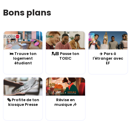
Bons plans
🛌 Trouve ton
💂🏻 Passe ton
✈️ Pars à
logement
TOEIC
l'étranger avec
étudiant
EF
🗞️ Profite de ton
Révise en
kiosque Presse
musique 🎶