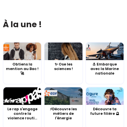
À la une !
Obtiens la
✨ Ose les
⚓️ Embarque
mention au Bac !
sciences !
avec la Marine
🚀
nationale
Le rap s'engage
⚡Découvre les
Découvre ta
contre la
métiers de
future filière 🔮
violence routi...
l'énergie