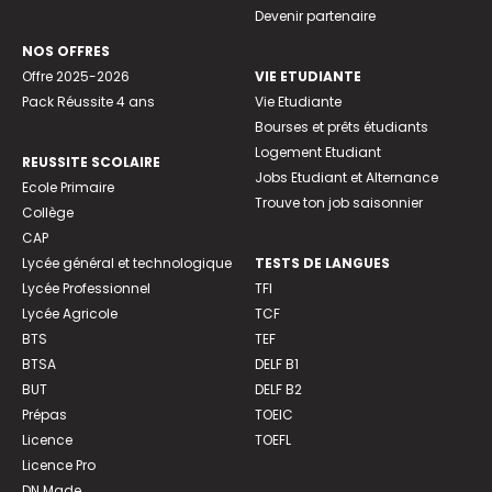
Devenir partenaire
NOS OFFRES
Offre 2025-2026
VIE ETUDIANTE
Pack Réussite 4 ans
Vie Etudiante
Bourses et prêts étudiants
Logement Etudiant
REUSSITE SCOLAIRE
Jobs Etudiant et Alternance
Ecole Primaire
Trouve ton job saisonnier
Collège
CAP
Lycée général et technologique
TESTS DE LANGUES
Lycée Professionnel
TFI
Lycée Agricole
TCF
BTS
TEF
BTSA
DELF B1
BUT
DELF B2
Prépas
TOEIC
Licence
TOEFL
Licence Pro
DN Made