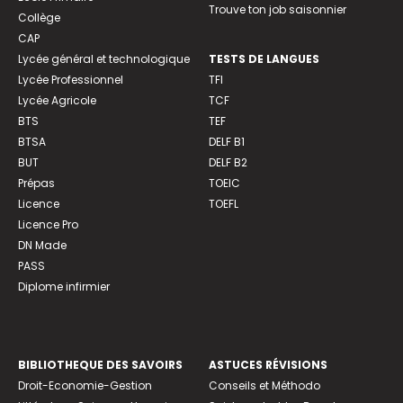
Trouve ton job saisonnier
Collège
CAP
Lycée général et technologique
TESTS DE LANGUES
Lycée Professionnel
TFI
Lycée Agricole
TCF
BTS
TEF
BTSA
DELF B1
BUT
DELF B2
Prépas
TOEIC
Licence
TOEFL
Licence Pro
DN Made
PASS
Diplome infirmier
BIBLIOTHEQUE DES SAVOIRS
ASTUCES RÉVISIONS
Droit-Economie-Gestion
Conseils et Méthodo