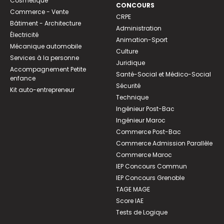
Cosmétique
CONCOURS
Commerce - Vente
CRPE
Bâtiment - Architecture
Administration
Électricité
Animation-Sport
Mécanique automobile
Culture
Services à la personne
Juridique
Accompagnement Petite
Santé-Social et Médico-Social
enfance
Sécurité
Kit auto-entrepreneur
Technique
Ingénieur Post-Bac
Ingénieur Maroc
Commerce Post-Bac
Commerce Admission Parallèle
Commerce Maroc
IEP Concours Commun
IEP Concours Grenoble
TAGE MAGE
Score IAE
Tests de Logique