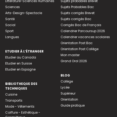
Littérature-Sciences Humaines
Sujets probables Brevet
Sciences
Sujets Probables Bac
Arts-Design-Spectacle
Sujets corrigés Brevet
Santé
Sujets corrigés Bac
Social
Corrigés Bac de Français
Sport
Calendrier Parcoursup 2026
Langues
Calendrier vacances scolaires
Orientation Post Bac
Orientation Post Collège
ETUDIER À L’ÉTRANGER
Mon master
Etudier au Canada
Grand Oral 2026
Etudier en Suisse
Etudier en Espagne
BLOG
Collège
BIBLIOTHEQUE DES
Lycée
TECHNIQUES
Supérieur
Cuisine
Orientation
Transports
Guide pratique
Mode - Vêtements
Coiffure - Esthétique -