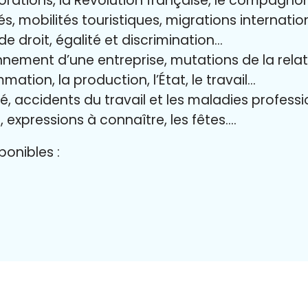
lorations, la Révolution française, le compagn
és, mobilités touristiques, migrations internati
 de droit, égalité et discrimination…
nnement d’une entreprise, mutations de la relat
mation, la production, l’État, le travail…
ité, accidents du travail et les maladies profess
, expressions à connaître, les fêtes….
onibles :