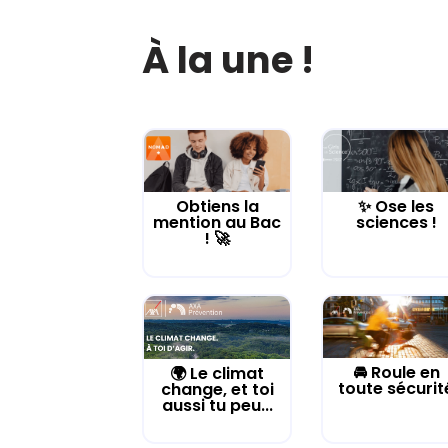
À la une !
Obtiens la
✨ Ose les
mention au Bac
sciences !
! 🚀
🚘 Roule en
🌍 Le climat
toute sécurit
change, et toi
aussi tu peu...