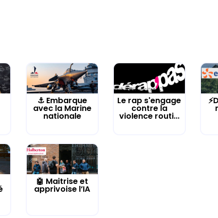
⚓️ Embarque
Le rap s'engage
⚡D
avec la Marine
contre la
nationale
violence routi...
🤖 Maitrise et
é
apprivoise l’IA