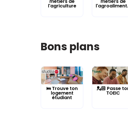
métiers de
métiers de
l'agriculture
l'agroaliment.
Bons plans
🛌 Trouve ton
💂🏻 Passe to
logement
TOEIC
étudiant