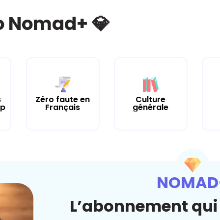
bo Nomad+ 💎
Culture
s
Zéro faute en
générale
up
Français
NOMAD
L’abonnement qui 