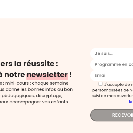
Je suis...
ers la réussite :
Programme en c
à notre
newsletter
!
 et mini-cours : chaque semaine
J'accepte de 
ous donne les bonnes infos au bon
personnalisées de N
s pédagogiques, décryptage,
suivi de mes ouverture
En
és pour accompagner vos enfants
RECEVOI