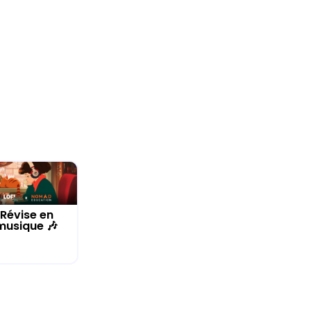
Révise en
musique 🎶