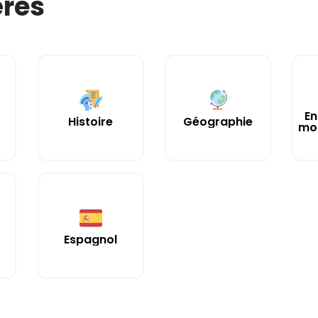
ères
En
Histoire
Géographie
mor
Espagnol