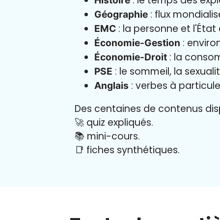
: le temps des exp
Histoire
: flux mondialis
Géographie
: la personne et l'État
EMC
: enviro
Économie-Gestion
: la consom
Économie-Droit
: le sommeil, la sexual
PSE
: verbes à particule
Anglais
Des centaines de contenus disp
🚀 quiz expliqués.
📚 mini-cours.
📑 fiches synthétiques.