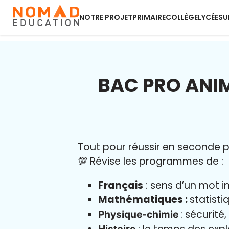
NOTRE PROJET
PRIMAIRE
COLLÈGE
LYCÉE
SU
BAC PRO ANI
Tout pour réussir en seconde pr
💯 Révise les programmes de :
Français
: sens d’un mot i
Mathématiques :
statisti
: sécurité
Physique-chimie