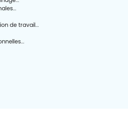
onnage…
onales…
ion de travail…
ionnelles…