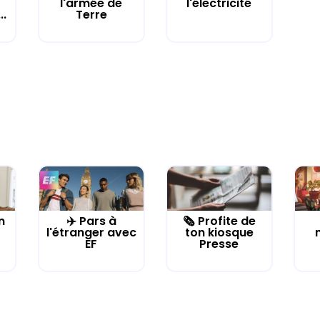
l'armée de
l'électricité
..
Terre
n
✈️ Pars à
🗞️ Profite de
l'étranger avec
ton kiosque
EF
Presse