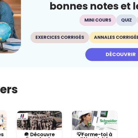
bonnes notes et le
MINI COURS
QUIZ
EXERCICES CORRIGÉS
ANNALES CORRIGÉ
DÉCOUVRIR
iers
es
🪖 Découvre
💡Forme-toi à