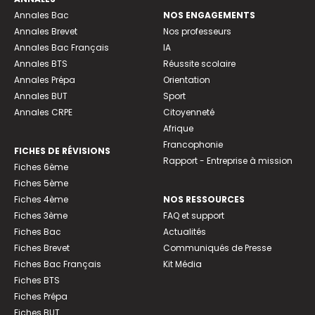
Annales Bac
NOS ENGAGEMENTS
Annales Brevet
Nos professeurs
Annales Bac Français
IA
Annales BTS
Réussite scolaire
Annales Prépa
Orientation
Annales BUT
Sport
Annales CRPE
Citoyenneté
Afrique
Francophonie
FICHES DE RÉVISIONS
Rapport - Entreprise à mission
Fiches 6ème
Fiches 5ème
Fiches 4ème
NOS RESSOURCES
Fiches 3ème
FAQ et support
Fiches Bac
Actualités
Fiches Brevet
Communiqués de Presse
Fiches Bac Français
Kit Média
Fiches BTS
Fiches Prépa
Fiches BUT