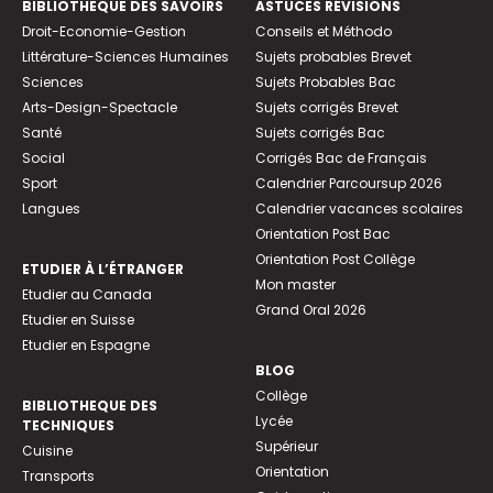
BIBLIOTHEQUE DES SAVOIRS
ASTUCES RÉVISIONS
Droit-Economie-Gestion
Conseils et Méthodo
Littérature-Sciences Humaines
Sujets probables Brevet
Sciences
Sujets Probables Bac
Arts-Design-Spectacle
Sujets corrigés Brevet
Santé
Sujets corrigés Bac
Social
Corrigés Bac de Français
Sport
Calendrier Parcoursup 2026
Langues
Calendrier vacances scolaires
Orientation Post Bac
Orientation Post Collège
ETUDIER À L’ÉTRANGER
Mon master
Etudier au Canada
Grand Oral 2026
Etudier en Suisse
Etudier en Espagne
BLOG
Collège
BIBLIOTHEQUE DES
Lycée
TECHNIQUES
Supérieur
Cuisine
Orientation
Transports