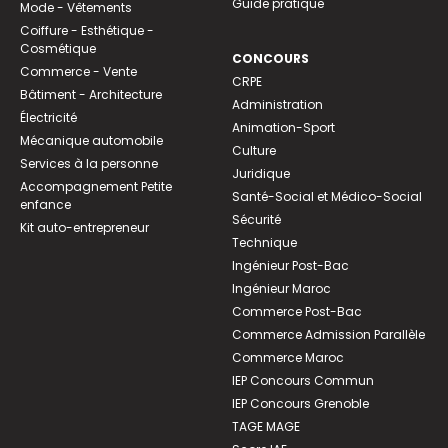
Guide pratique
Mode - Vêtements
Coiffure - Esthétique -
Cosmétique
CONCOURS
Commerce - Vente
CRPE
Bâtiment - Architecture
Administration
Électricité
Animation-Sport
Mécanique automobile
Culture
Services à la personne
Juridique
Accompagnement Petite
Santé-Social et Médico-Social
enfance
Sécurité
Kit auto-entrepreneur
Technique
Ingénieur Post-Bac
Ingénieur Maroc
Commerce Post-Bac
Commerce Admission Parallèle
Commerce Maroc
IEP Concours Commun
IEP Concours Grenoble
TAGE MAGE