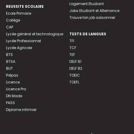
Logement Etudiant
REUSSITE SCOLAIRE
Jobs Etudiant et Alternance
Ecole Primaire
Trouve ton job saisonnier
Collège
CAP
Lycée général et technologique
TESTS DE LANGUES
Lycée Professionnel
TFI
Lycée Agricole
TCF
BTS
TEF
BTSA
DELF B1
BUT
DELF B2
Prépas
TOEIC
Licence
TOEFL
Licence Pro
DN Made
PASS
Diplome infirmier