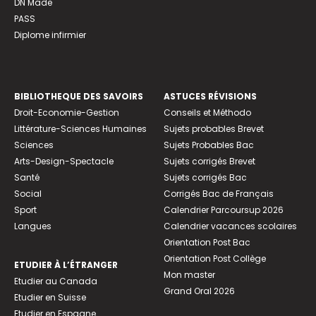
DN Made
PASS
Diplome infirmier
BIBLIOTHEQUE DES SAVOIRS
ASTUCES RÉVISIONS
Droit-Economie-Gestion
Conseils et Méthodo
Littérature-Sciences Humaines
Sujets probables Brevet
Sciences
Sujets Probables Bac
Arts-Design-Spectacle
Sujets corrigés Brevet
Santé
Sujets corrigés Bac
Social
Corrigés Bac de Français
Sport
Calendrier Parcoursup 2026
Langues
Calendrier vacances scolaires
Orientation Post Bac
Orientation Post Collège
ETUDIER À L’ÉTRANGER
Mon master
Etudier au Canada
Grand Oral 2026
Etudier en Suisse
Etudier en Espagne