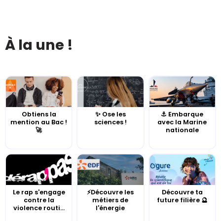
À la une !
Obtiens la
✨ Ose les
⚓️ Embarque
mention au Bac !
sciences !
avec la Marine
🚀
nationale
Le rap s'engage
⚡Découvre les
Découvre ta
contre la
métiers de
future filière 🔮
violence routi...
l'énergie