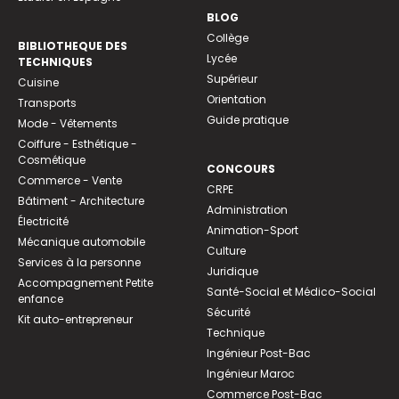
BLOG
Collège
BIBLIOTHEQUE DES
Lycée
TECHNIQUES
Supérieur
Cuisine
Orientation
Transports
Guide pratique
Mode - Vêtements
Coiffure - Esthétique -
Cosmétique
CONCOURS
Commerce - Vente
CRPE
Bâtiment - Architecture
Administration
Électricité
Animation-Sport
Mécanique automobile
Culture
Services à la personne
Juridique
Accompagnement Petite
Santé-Social et Médico-Social
enfance
Sécurité
Kit auto-entrepreneur
Technique
Ingénieur Post-Bac
Ingénieur Maroc
Commerce Post-Bac