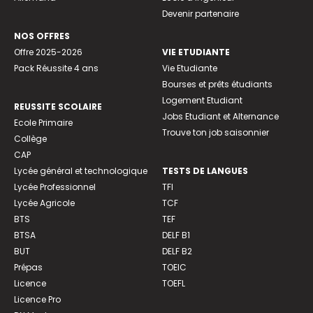
Devenir partenaire
NOS OFFRES
Offre 2025-2026
VIE ETUDIANTE
Pack Réussite 4 ans
Vie Etudiante
Bourses et prêts étudiants
Logement Etudiant
REUSSITE SCOLAIRE
Jobs Etudiant et Alternance
Ecole Primaire
Trouve ton job saisonnier
Collège
CAP
Lycée général et technologique
TESTS DE LANGUES
Lycée Professionnel
TFI
Lycée Agricole
TCF
BTS
TEF
BTSA
DELF B1
BUT
DELF B2
Prépas
TOEIC
Licence
TOEFL
Licence Pro