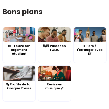
Bons plans
🛌 Trouve ton
💂🏻 Passe ton
✈️ Pars à
logement
TOEIC
l'étranger avec
étudiant
EF
🗞️ Profite de ton
Révise en
kiosque Presse
musique 🎶