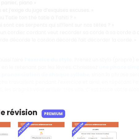
 panier, piano »
 et j’exige du juge d’exquises excuses. »
u Tatie ton thé tatie à Tahiti ? »
i sont ces serpents qui sifflent sur nos têtes ? »
un cordier cordant veut recorder sa corde à sa corde à co
rde décorde le cordon décordé fait décorder la corde. »
ussi faire
l’exercice du stylo
. Prenez un stylo (propre) e
en le retenant par les lèvres. Choisissez
une phase simp
prononciation de chaque syllabe
, sinon la phrase se
he travaillent pendant l’exercice et ainsi, en répétant l
 les progrès vont arriver très vite. C’est toute votre éloc
de révision
PREMIUM
PREMIUM
PREMIUM