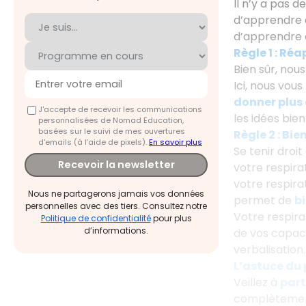
Il n’y a pas 
d’apprendre
d’apprendre à
Règle 1 : Réa
Bien sûr, nou
Ici, nous vou
donner plus 
J'accepte de recevoir les communications
les idées bie
personnalisées de Nomad Education,
basées sur le suivi de mes ouvertures
Règle 2 : Bie
d'emails (à l’aide de pixels).
En savoir plus
Se tenir droit
Recevoir la newsletter
votre respira
votre respira
Nous ne partagerons jamais vos données
permet de
bi
personnelles avec des tiers. Consultez notre
Votre respir
Politique de confidentialité
pour plus
d’informations.
de vos capaci
verbalisation.
L’astuce du
Veillez à
part
complètement 