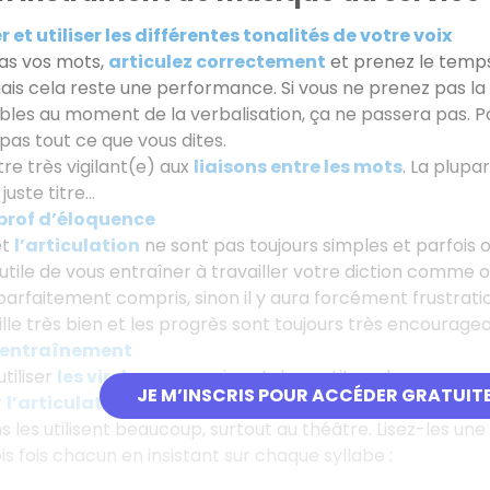
r et utiliser les différentes tonalités de votre voix
as vos mots,
articulez correctement
et prenez le temp
ais cela reste une performance. Si vous ne prenez pas la 
es au moment de la verbalisation, ça ne passera pas. Po
as tout ce que vous dites.
re très vigilant(e) aux
liaisons entre les mots
. La plupa
juste titre...
prof d’éloquence
et
l’articulation
ne sont pas toujours simples et parfois o
utile de vous entraîner à travailler votre diction comme o
parfaitement compris, sinon il y aura forcément frustrati
ille très bien et les progrès sont toujours très encouragea
’entraînement
tiliser
l
es virelangues
qui sont des petites phrases amus
JE M’INSCRIS POUR ACCÉDER GRATUIT
r
l’articulation et les muscles de la bouche
pour
acqué
 les utilisent beaucoup, surtout au théâtre. Lisez-les une
is fois chacun en insistant sur chaque syllabe :