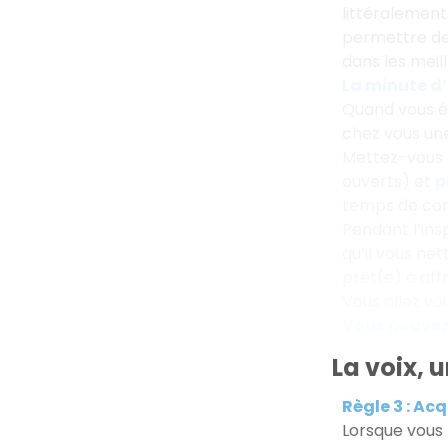
littéralement
permettre de
dans les meil
La minute d
Quand vous êt
chez vous une
Mettez-vous
ouverts) et
p
temps de com
Pendant l’insp
qu’il vous ne
prêt(e) à affr
Vous allez vo
Vous pouvez 
La voix, 
Règle 3 : Ac
Lorsque vous