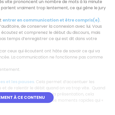
 très vite prononcent un nombre de mots à la minute
ui parlent vraiment trop lentement, ce qui gêne le jury
st
entrer en communication et être compris(e)
.
’auditoire, de conserver la connexion avec lui. Vous
ous écoutez et comprenez le début du discours, mais
as temps d’enregistrer ce qui est dit dans votre
car ceux qui écoutent ont hâte de savoir ce qui va
rononcée. La communication ne fonctionne pas comme
p lentement.
ces et les pauses
. Cela permet d’accentuer les
et de ralentir le débit quand on va trop vite. Quand
ions à certains moments de la présentation, cela
EMENT À CE CONTENU
éable à entendre
, avec des moments rapides qui «