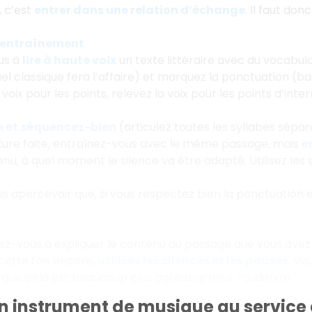
, c’est
entrer dans une relation d’échange
. Il faut do
’entraînement
us à
lire à haute voix
un texte littéraire avec du vocabu
el classique fera l’affaire) et marquez la ponctuation (bai
voix pour les points, relevez la voix pour les points d’inte
n et séquencez-bien
(articulez toutes les syllabes sépa
ture faite, entraînez-vous avec le même passage, mais
e
enu, à quel moment le silence va être adapté. Utilisez les
us apercevoir que, si vous respectez bien la ponctuation e
nez-vous à expliquer le contenu du passage que vous avez 
 cette fois encore,
utilisez les silences et les pauses
. Vo
 que cela est beaucoup plus agréable pour l’auditoire.
un instrument de musique au service 