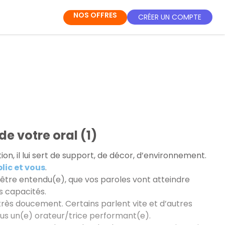
NOS OFFRES
CRÉER UN COMPTE
e votre oral (1)
on, il lui sert de support, de décor, d’environnement.
blic et vous
.
ez être entendu(e), que vos paroles vont atteindre
es capacités.
 très doucement. Certains parlent vite et d’autres
vous un(e) orateur/trice performant(e).