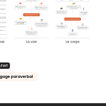
pas
La voix
Le corps
ATUIT
angage paraverbal