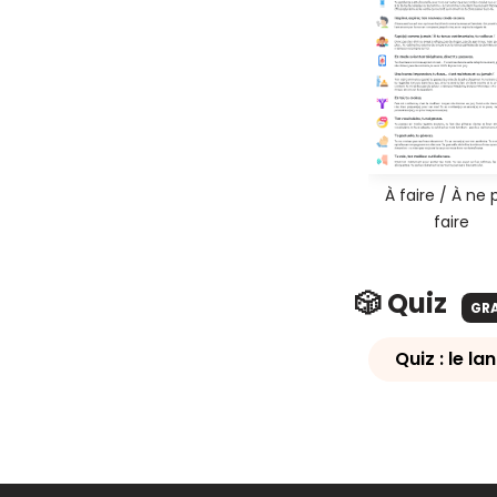
À faire / À ne 
faire
🎲 Quiz
GR
Quiz : le l