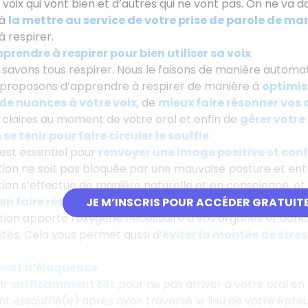
de voix qui vont bien et d’autres qui ne vont pas. On ne v
 à
la mettre au service de votre prise de parole de ma
 respirer.
pprendre à respirer pour bien utiliser sa voix
s savons tous respirer. Nous le faisons de manière automa
s proposons d’apprendre à respirer de manière à
optimis
de nuances à votre voix
, de
mieux faire résonner vos 
n claires au moment de votre oral et enfin de
gérer votre
n se tenir pour faire circuler le souffle
 est essentiel pour
renvoyer une image positive et conf
tion ne soit pas bloquée par une mauvaise posture et entra
tion s’effectue de manière naturelle et en conscience, 
en faire résonner les sons
quand vous parlez et d’
augme
JE M’INSCRIS POUR ACCÉDER GRATUIT
ation apporte l’oxygène nécessaire à vos organes et don
tés. Cela vous permet aussi d’
éviter la montée de stres
 prof d’éloquence
ir suffisamment tôt
pour ne pas arriver à votre oral en 
essoufflé(e) après avoir traversé le lieu de votre épreuv