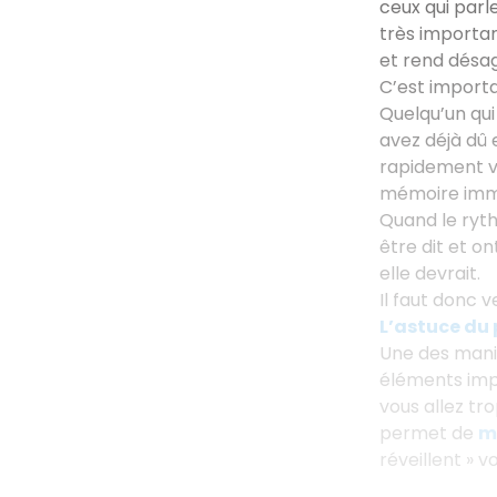
ceux qui parl
très importan
et rend désag
C’est import
Quelqu’un qui
avez déjà dû 
rapidement vo
mémoire immé
Quand le ryth
être dit et o
elle devrait.
Il faut donc v
L’astuce du 
Une des mani
éléments impo
vous allez tr
permet de
ma
réveillent » v