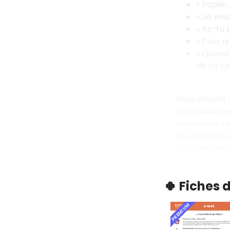
« Papier,
« Je veux
« As-tu b
« Pour qu
« Quand 
de sa co
Vous pouvez a
votre bouche 
maximum la 
de votre bouc
régulièrement,
🍀 Fiches 
PREMIUM