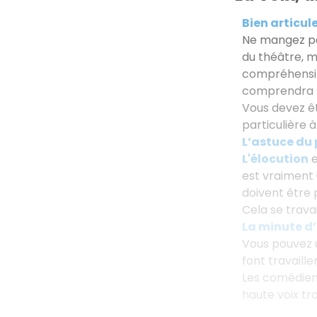
Bien articule
Ne mangez p
du théâtre, m
compréhensibl
comprendra p
Vous devez êt
particulière à 
L’astuce du 
L'élocution
est vraiment 
doivent être 
Cela se trava
La minute d
Vous pouvez u
font travaille
Les comédiens
haute voix tro