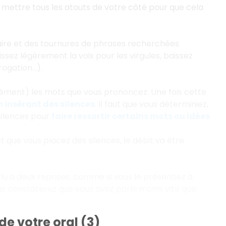
nc mettre tous les atouts de votre côté pour que cela
laire et des tournures de phrases recherchées
ssez légèrement la voix pour les virgules, baissez
rrogation…).
rément) les mots que vous prononcez. Une fois cette
n insérant des silences
. Il faut que vous déterminiez,
 silences pour
faire ressortir certains mots ou idées
t que vous placez des silences, le débit va être
lu à deux reprises, comme si vous le présentiez à
us constaterez que vous avez parlé moins vite que
de votre oral (3)