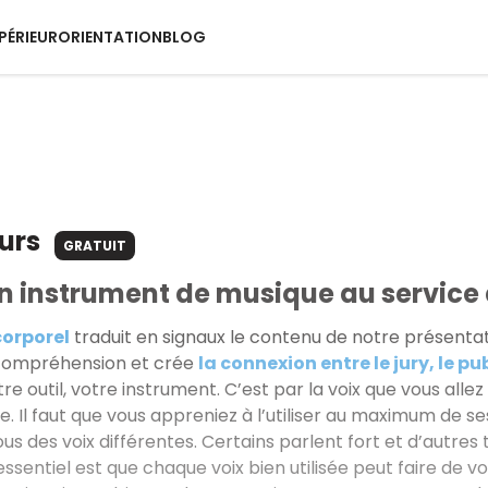
PÉRIEUR
ORIENTATION
BLOG
ours
GRATUIT
un instrument de musique au service d
corporel
traduit en signaux le contenu de notre présentati
a compréhension et crée
la connexion entre le jury, le pu
tre outil, votre instrument. C’est par la voix que vous all
e. Il faut que vous appreniez à l’utiliser au maximum de s
us des voix différentes. Certains parlent fort et d’autres
essentiel est que chaque voix bien utilisée peut faire de 