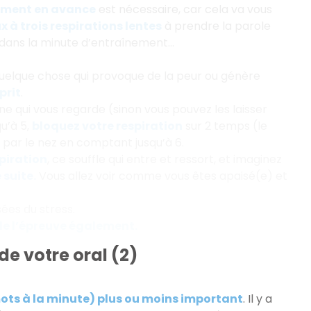
rement en avance
est nécessaire, car cela va vous
 à trois respirations lentes
à prendre la parole
 dans la minute d’entraînement...
quelque chose qui provoque de la peur ou génère
prit
.
nne qui vous regarde (sinon vous pouvez les laisser
u’à 5,
bloquez votre respiration
sur 2 temps (le
 par le nez en comptant jusqu’à 6.
piration
, ce souffle qui entre et ressort, et imaginez
 suite.
Vous allez voir comme vous êtes apaisé(e) et
ées du stress.
 de l’épreuve également.
de votre oral (2)
ots à la minute) plus ou moins important
. Il y a