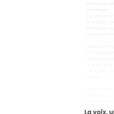
Parler à l’oral
fonctionne.
La minute d
Entraînez-vo
(n’importe qu
clairement la 
Mettez le to
première lec
selon le cont
importants
.
Vous allez vo
ralenti.
Enfin, entraî
quelqu’un, et
d’habitude et
La voix, 