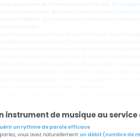
 vous empêcher de faire entendre votre voix.
Être légè
 vous concentrer et de pouvoir
vous préparer avec deux
leures conditions. On vous explique cela juste en-dessous
’entraînement
es chez vous, avant toute situation où vous devez faire 
 anxiété, entraînez-vous à
faire le calme dans votre es
dans un endroit calme
, fermez les yeux s’il n’y a perso
renez une inspiration lente
par le nez en comptant jusq
pter dans votre tête jusqu’à deux), puis
expirez
toujours
iration et la respiration,
concentrez-vous sur cette res
ttoie de toute votre peur.
Refaites l’exercice trois fois de
onter la situation avec calme et efficacité.
ir aussi comment vos idées sont claires une fois débarrass
faire cet exercice juste avant d’entrer dans la salle
un instrument de musique au service 
quérir un rythme de parole efficace
 parlez, vous avez naturellement
un débit (nombre de m