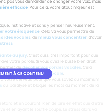
a donc pas vous demander de changer votre voix, mais
nière efficace
. Pour cela, votre atout majeur est
tique, instinctive et sans y penser heureusement.
er votre éloquence
. Cela va vous permettre de
cordes vocales
, de
mieux vous concentrer
, d’avoir
 stres
s
.
iante au jury
. C’est aussi très important pour que
ve votre parole. Si vous avez le buste bien droit,
et permet de
décoller vos cordes vocales
. Cela
nter votre amplitude vocale
.
EMENT À CE CONTENU
c à votre cerveau pour que vous soyez au maximum
s
qui paralyse et bloque les mots au moment de la
retard et en courant. Rien de pire en effet que d’être
e et en ayant le souffle coupé. Le stress alors va