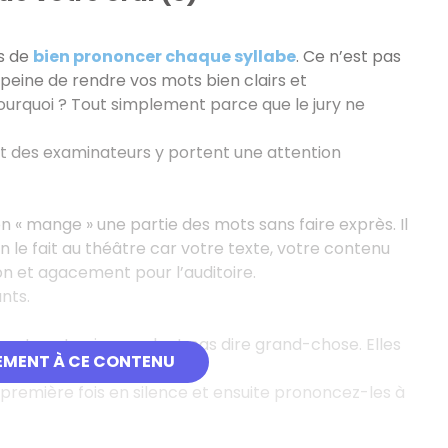
s de
bien prononcer chaque syllabe
. Ce n’est pas
peine de rendre vos mots bien clairs et
urquoi ? Tout simplement parce que le jury ne
rt des examinateurs y portent une attention
n « mange » une partie des mots sans faire exprès. Il
n le fait au théâtre car votre texte, votre contenu
on et agacement pour l’auditoire.
nts.
antes et qui ne veulent pas dire grand-chose. Elles
EMENT À CE CONTENU
rir une diction parfaite
.
 première fois en silence et ensuite prononcez-les à