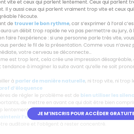
ent vite et ceux qui parlent lentement. Ceux qui parlent
t. Il y aussi ceux qui parlent vraiment trop vite et ceux q
réable l’écoute.
ant de
trouver le bon rythme
, car s’exprimer à l’oral c’e
 aura un débit trop rapide ne va pas permettre au jury, à l
en faire l’expérience : si une personne parle très vite, v
us perdez le fil de la présentation. Comme vous n’avez p
diate, votre cerveau se déconnecte...
me est trop lent, cela crée une impression désagréable, 
nt tendance à imaginer la suite avant qu’elle ne soit p
eiller à
parler de manière naturelle
, ni trop vite, ni tro
prof d’éloquence
ères de régler le problème est de
bien utiliser les silen
rtants, de mettre en avant ce qui doit être bien compris 
op lentement, il faut vous obliger à utiliser des accélérat
JE M’INSCRIS POUR ACCÉDER GRATUIT
intenir l’attention du jury
et de
créer un rythme agr
otre auditoire et l’obligent à rester concentré.