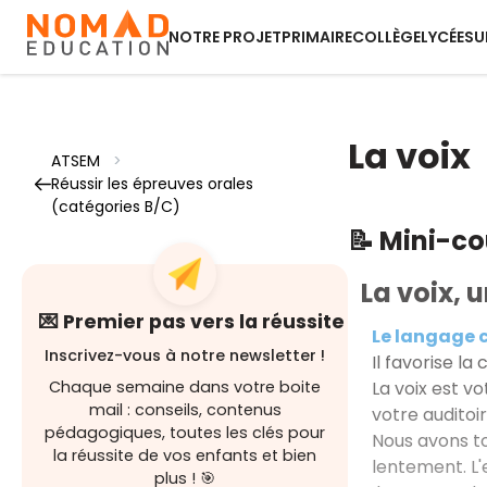
NOTRE PROJET
PRIMAIRE
COLLÈGE
LYCÉE
SU
La voix
ATSEM
>
Réussir les épreuves orales
(catégories B/C)
📝 Mini-c
La voix, 
💌 Premier pas vers la réussite
Le langage 
Inscrivez-vous à notre newsletter !
Il favorise l
La voix est vo
Chaque semaine dans votre boite
mail : conseils, contenus
votre auditoir
pédagogiques, toutes les clés pour
Nous avons to
la réussite de vos enfants et bien
lentement. L'
plus ! 🎯