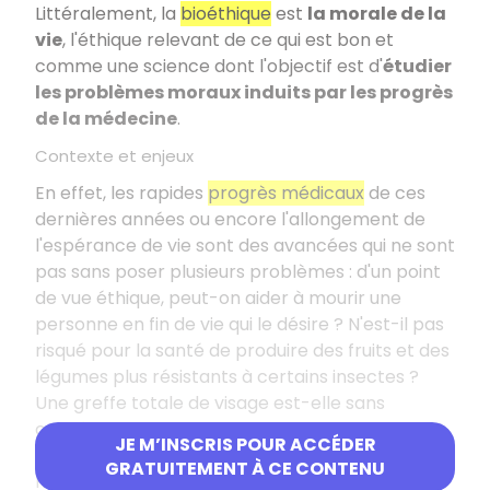
Littéralement, la
bioéthique
est
la morale de la
vie
, l'éthique relevant de ce qui est bon et
comme une science dont l'objectif est d'
étudier
les problèmes moraux induits par les progrès
de la médecine
.
Contexte et enjeux
En effet, les rapides
progrès médicaux
de ces
dernières années ou encore l'allongement de
l'espérance de vie sont des avancées qui ne sont
pas sans poser plusieurs problèmes : d'un point
de vue éthique, peut-on aider à mourir une
personne en fin de vie qui le désire ? N'est-il pas
risqué pour la santé de produire des fruits et des
légumes plus résistants à certains insectes ?
Une greffe totale de visage est-elle sans
conséquence, sur le plan psychologique, pour la
JE M’INSCRIS POUR ACCÉDER
famille du donneur et pour le receveur lui-
GRATUITEMENT À CE CONTENU
même ?