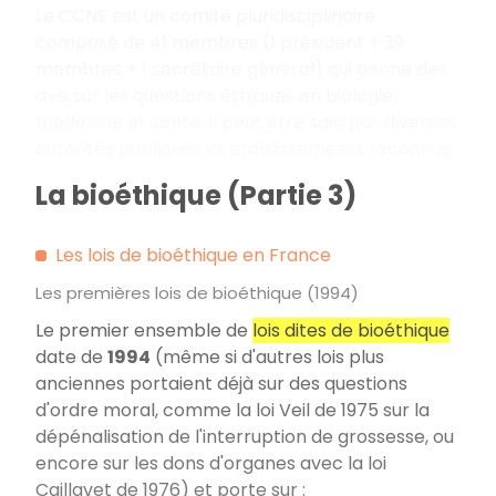
Le CCNE est un comité pluridisciplinaire
composé de 41 membres (1 président + 39
membres + 1 secrétaire général) qui donne des
avis sur les questions éthiques en biologie,
médecine et santé. Il peut être saisi par diverses
autorités publiques et établissements reconnus.
La bioéthique (Partie 3)
Les lois de bioéthique en France
Les premières lois de bioéthique (1994)
Le premier ensemble de
lois dites de bioéthique
date de
1994
(même si d'autres lois plus
anciennes portaient déjà sur des questions
d'ordre moral, comme la loi Veil de 1975 sur la
dépénalisation de l'interruption de grossesse, ou
encore sur les dons d'organes avec la loi
Caillavet de 1976) et porte sur :