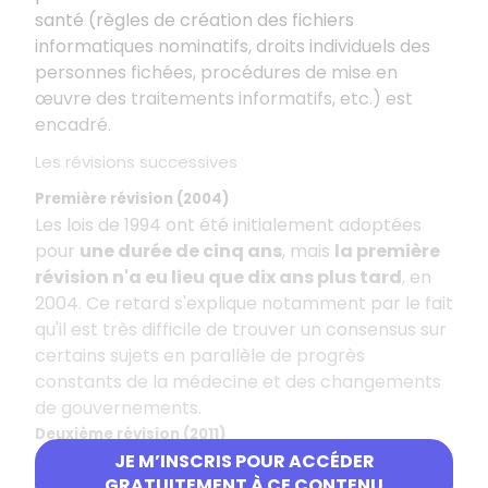
santé (règles de création des fichiers
informatiques nominatifs, droits individuels des
personnes fichées, procédures de mise en
œuvre des traitements informatifs, etc.) est
encadré.
Les révisions successives
Première révision (2004)
Les lois de 1994 ont été initialement adoptées
pour
une durée de cinq ans
, mais
la première
révision n'a eu lieu que dix ans plus tard
, en
2004. Ce retard s'explique notamment par le fait
qu'il est très difficile de trouver un consensus sur
certains sujets en parallèle de progrès
constants de la médecine et des changements
de gouvernements.
Deuxième révision (2011)
La
deuxième révision a eu lieu en 2011
. Celle-ci
JE M’INSCRIS POUR ACCÉDER
GRATUITEMENT À CE CONTENU
a réuni des états généraux conduits par un