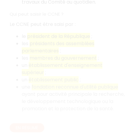
travaux du Comité au quotidien.
Qui peut saisir le CCNE ?
Le CCNE peut être saisi par :
le
président de la République
;
les
présidents des assemblées
parlementaires
;
les
membres du gouvernement
;
un
établissement d'enseignement
supérieur
;
un
établissement public
;
une
fondation reconnue d'utilité publique
ayant pour activité principale la recherche,
le développement technologique ou la
promotion et la protection de la santé.
EN RÉSUMÉ