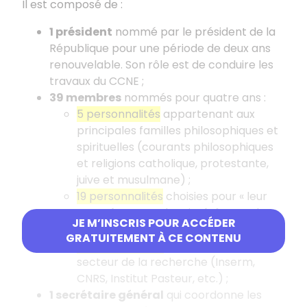
Il est composé de :
1 président
nommé par le président de la
République pour une période de deux ans
renouvelable. Son rôle est de conduire les
travaux du CCNE ;
39 membres
nommés pour quatre ans :
5 personnalités
appartenant aux
principales familles philosophiques et
spirituelles (courants philosophiques
et religions catholique, protestante,
juive et musulmane) ;
19 personnalités
choisies pour « leur
compétence et leur intérêt pour les
JE M’INSCRIS POUR ACCÉDER
problèmes éthiques » ;
GRATUITEMENT À CE CONTENU
15 personnalités
appartenant au
secteur de la recherche (Inserm,
CNRS, Institut Pasteur, etc.) ;
1 secrétaire général
qui coordonne les