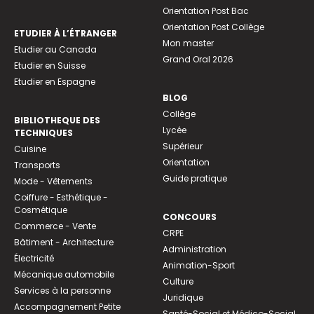
Orientation Post Bac
Orientation Post Collège
ETUDIER À L’ÉTRANGER
Mon master
Etudier au Canada
Grand Oral 2026
Etudier en Suisse
Etudier en Espagne
BLOG
Collège
BIBLIOTHEQUE DES
Lycée
TECHNIQUES
Supérieur
Cuisine
Orientation
Transports
Guide pratique
Mode - Vêtements
Coiffure - Esthétique -
Cosmétique
CONCOURS
Commerce - Vente
CRPE
Bâtiment - Architecture
Administration
Électricité
Animation-Sport
Mécanique automobile
Culture
Services à la personne
Juridique
Accompagnement Petite
Santé-Social et Médico-Social