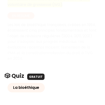
volontaire de grossesse (IVG)
.
EN RÉSUMÉ
Les lois de bioéthique françaises, créées en 1994,
établissent cinq principes fondamentaux et font
l'objet de révisions régulières (2004, 2011, 2021)
pour s'adapter aux progrès médicaux. Les
évolutions récentes incluent l'extension de la
PMA et la constitutionnalisation du droit à l'IVG
en 2024.
🎲 Quiz
GRATUIT
La bioéthique