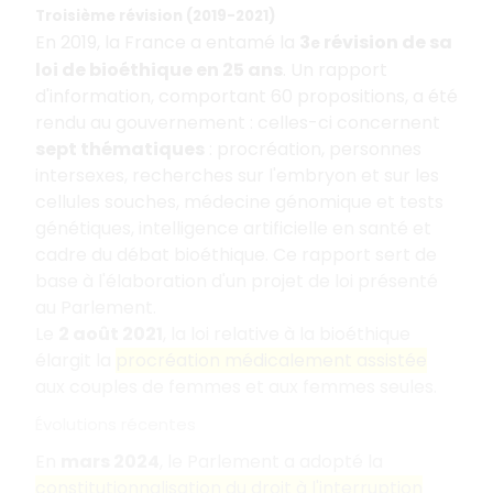
Troisième révision (2019-2021)
En 2019, la France a entamé la
3
révision de sa
e
loi de bioéthique en 25 ans
. Un rapport
d'information, comportant 60 propositions, a été
rendu au gouvernement : celles-ci concernent
sept thématiques
: procréation, personnes
intersexes, recherches sur l'embryon et sur les
cellules souches, médecine génomique et tests
génétiques, intelligence artificielle en santé et
cadre du débat bioéthique. Ce rapport sert de
base à l'élaboration d'un projet de loi présenté
au Parlement.
Le
2 août 2021
, la loi relative à la bioéthique
élargit la
procréation médicalement assistée
aux couples de femmes et aux femmes seules.
Évolutions récentes
En
mars 2024
, le Parlement a adopté la
constitutionnalisation du droit à l'interruption