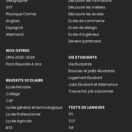
Géographie
Découvrir les formations
SVT
Découvrir les métiers
Physique Chimie
Découvrir les écoles
Anglais
Ecole de commerce
Espagnol
Ecole de design
Allemand
Ecole d’ingénieur
Devenir partenaire
NOS OFFRES
Offre 2025-2026
VIE ETUDIANTE
Pack Réussite 4 ans
Vie Etudiante
Bourses et prêts étudiants
Logement Etudiant
REUSSITE SCOLAIRE
Jobs Etudiant et Alternance
Ecole Primaire
Trouve ton job saisonnier
Collège
CAP
Lycée général et technologique
TESTS DE LANGUES
Lycée Professionnel
TFI
Lycée Agricole
TCF
BTS
TEF