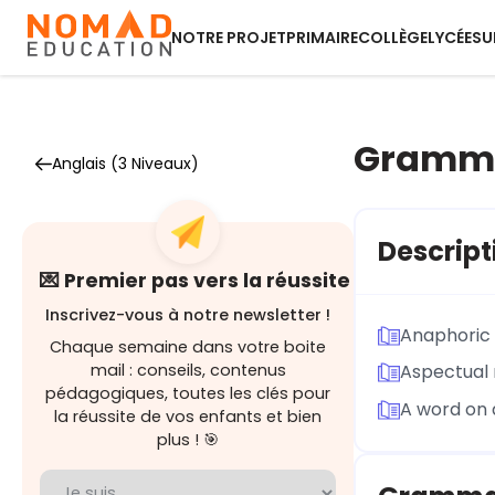
NOTRE PROJET
PRIMAIRE
COLLÈGE
LYCÉE
SU
Grammat
Anglais (3 Niveaux)
Descript
💌 Premier pas vers la réussite
Inscrivez-vous à notre newsletter !
Anaphoric 
Chaque semaine dans votre boite
mail : conseils, contenus
Aspectual
pédagogiques, toutes les clés pour
A word on
la réussite de vos enfants et bien
plus ! 🎯