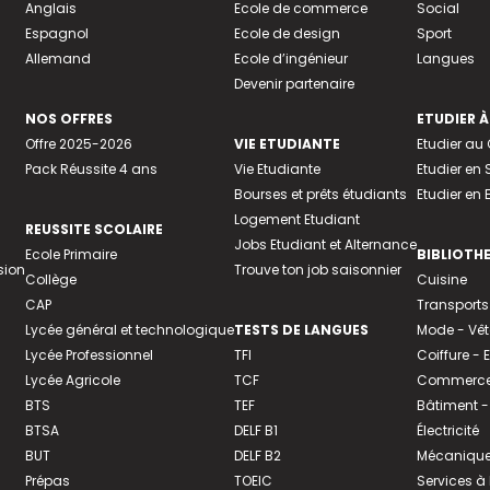
Anglais
Ecole de commerce
Social
Espagnol
Ecole de design
Sport
Allemand
Ecole d’ingénieur
Langues
Devenir partenaire
NOS OFFRES
ETUDIER À
Offre 2025-2026
VIE ETUDIANTE
Etudier a
Pack Réussite 4 ans
Vie Etudiante
Etudier en 
Bourses et prêts étudiants
Etudier en
Logement Etudiant
REUSSITE SCOLAIRE
Jobs Etudiant et Alternance
Ecole Primaire
BIBLIOTH
sion
Trouve ton job saisonnier
Collège
Cuisine
CAP
Transports
Lycée général et technologique
TESTS DE LANGUES
Mode - Vê
Lycée Professionnel
TFI
Coiffure -
Lycée Agricole
TCF
Commerce 
BTS
TEF
Bâtiment -
BTSA
DELF B1
Électricité
BUT
DELF B2
Mécanique
Prépas
TOEIC
Services à