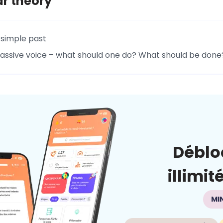
 theory
 simple past
passive voice – what should one do? What should be done
Déblo
illimit
MI