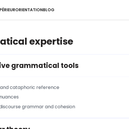
PÉRIEUR
ORIENTATION
BLOG
ical expertise
ive grammatical tools
and cataphoric reference
 nuances
 discourse grammar and cohesion