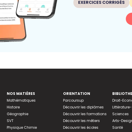
EXERCICES CORRIGÉS
NOS MATIÈRES
ORIENTATION
BIBLIOTH
Mathématiques
Parcoursup
Droit-Eco
Histoire
Découvrir les diplômes
Littératur
Géographie
Découvrir les formations
Sciences
SVT
Découvrir les métiers
Arts-Desig
Physique Chimie
Découvrir les écoles
Santé