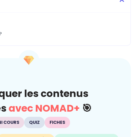
?
quer les contenus
és
avec NOMAD+
🎯
NI COURS
QUIZ
FICHES