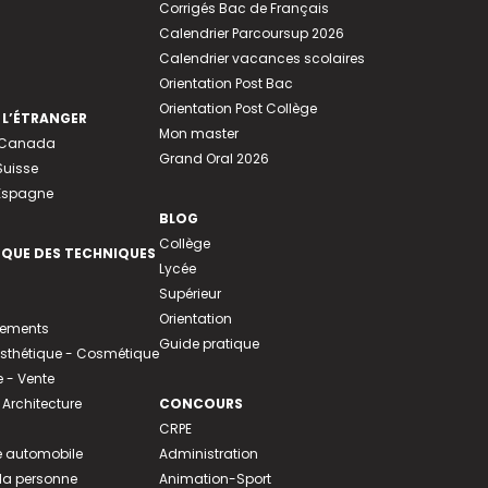
Corrigés Bac de Français
Calendrier Parcoursup 2026
Calendrier vacances scolaires
Orientation Post Bac
Orientation Post Collège
 L’ÉTRANGER
Mon master
u Canada
Grand Oral 2026
Suisse
 Espagne
BLOG
Collège
EQUE DES TECHNIQUES
Lycée
Supérieur
Orientation
tements
Guide pratique
 Esthétique - Cosmétique
- Vente
 Architecture
CONCOURS
CRPE
 automobile
Administration
 la personne
Animation-Sport