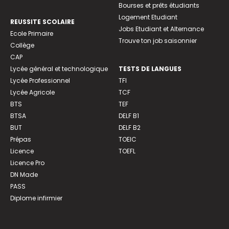
Bourses et prêts étudiants
Logement Etudiant
REUSSITE SCOLAIRE
Jobs Etudiant et Alternance
Ecole Primaire
Trouve ton job saisonnier
Collège
CAP
Lycée général et technologique
TESTS DE LANGUES
Lycée Professionnel
TFI
Lycée Agricole
TCF
BTS
TEF
BTSA
DELF B1
BUT
DELF B2
Prépas
TOEIC
Licence
TOEFL
Licence Pro
DN Made
PASS
Diplome infirmier