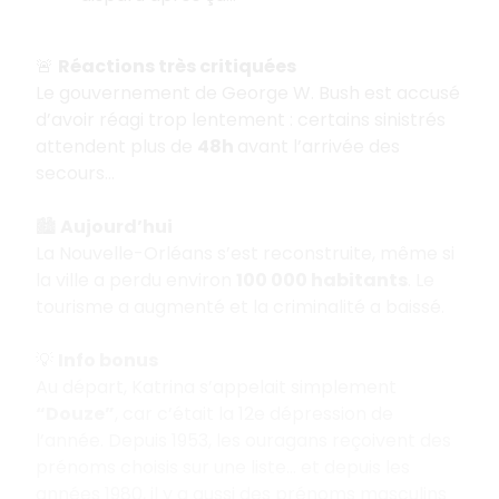
🚨
Réactions très critiquées
Le gouvernement de George W. Bush est accusé
d’avoir réagi trop lentement : certains sinistrés
attendent plus de
48h
avant l’arrivée des
secours…
🏙️
Aujourd’hui
La Nouvelle-Orléans s’est reconstruite, même si
la ville a perdu environ
100 000 habitants
. Le
tourisme a augmenté et la criminalité a baissé.
💡
Info bonus
Au départ, Katrina s’appelait simplement
“Douze”
, car c’était la 12e dépression de
l’année. Depuis 1953, les ouragans reçoivent des
prénoms choisis sur une liste… et depuis les
années 1980, il y a aussi des prénoms masculins