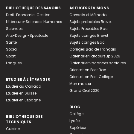
BIBLIOTHEQUE DES SAVOIRS
ASTUCES RÉVISIONS
Droit-Economie-Gestion
Conseils et Méthodo
Littérature-Sciences Humaines
Sujets probables Brevet
Sciences
Sujets Probables Bac
Arts-Design-Spectacle
Sujets corrigés Brevet
Santé
Sujets corrigés Bac
Social
Corrigés Bac de Français
Sport
Calendrier Parcoursup 2026
Langues
Calendrier vacances scolaires
Orientation Post Bac
Orientation Post Collège
ETUDIER À L’ÉTRANGER
Mon master
Etudier au Canada
Grand Oral 2026
Etudier en Suisse
Etudier en Espagne
BLOG
Collège
BIBLIOTHEQUE DES
Lycée
TECHNIQUES
Supérieur
Cuisine