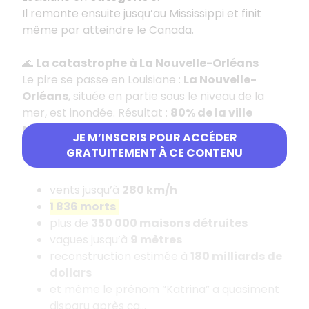
Il remonte ensuite jusqu’au Mississippi et finit
même par atteindre le Canada.
🌊
La catastrophe à La Nouvelle-Orléans
Le pire se passe en Louisiane :
La Nouvelle-
Orléans
, située en partie sous le niveau de la
mer, est inondée. Résultat :
80% de la ville
touchée
.
JE M’INSCRIS POUR ACCÉDER
GRATUITEMENT À CE CONTENU
📉
Bilan énorme
vents jusqu’à
280 km/h
1 836 morts
plus de
350 000 maisons détruites
vagues jusqu’à
9 mètres
reconstruction estimée à
180 milliards de
dollars
et même le prénom “Katrina” a quasiment
disparu après ça…