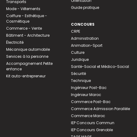
Orientation
Transports
Guide pratique
Mode - Vêtements
Coiffure - Esthétique -
Cosmétique
CONCOURS
Commerce - Vente
CRPE
Bâtiment - Architecture
Administration
Électricité
Animation-Sport
Mécanique automobile
Culture
Services à la personne
Juridique
Accompagnement Petite
Santé-Social et Médico-Social
enfance
Sécurité
Kit auto-entrepreneur
Technique
Ingénieur Post-Bac
Ingénieur Maroc
Commerce Post-Bac
Commerce Admission Parallèle
Commerce Maroc
IEP Concours Commun
IEP Concours Grenoble
TAGE MAGE