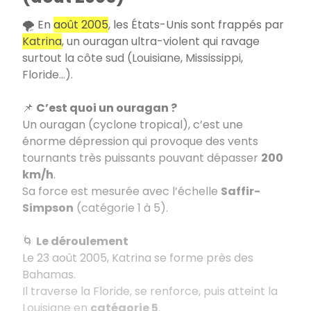
🌪️ En
août 2005
, les États-Unis sont frappés par
Katrina
, un ouragan ultra-violent qui ravage
surtout la côte sud (Louisiane, Mississippi,
Floride…).
📌
C’est quoi un ouragan ?
Un ouragan (cyclone tropical), c’est une
énorme dépression qui provoque des vents
tournants très puissants pouvant dépasser
200
km/h
.
Sa force est mesurée avec l’échelle
Saffir-
Simpson
(catégorie 1 à 5).
🌀
Le déroulement
Le 23 août 2005, Katrina se forme près des
Bahamas.
Il traverse la Floride, se renforce, puis atteint la
Louisiane en
catégorie 5
.