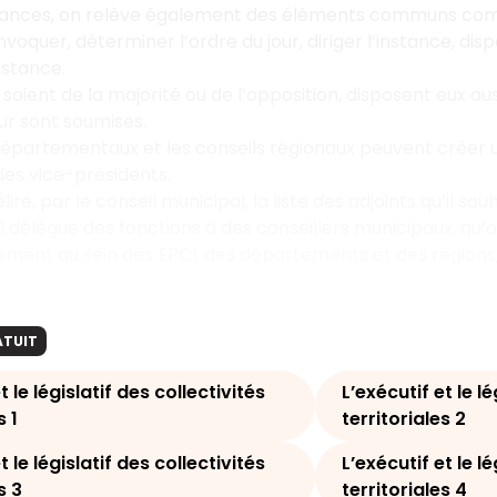
ances, on relève également des éléments communs comme l
voquer, déterminer l’ordre du jour, diriger l’instance, dis
instance.
ls soient de la majorité ou de l’opposition, disposent eux a
eur sont soumises.
 départementaux et les conseils régionaux peuvent cré
des vice-présidents.
élire, par le conseil municipal, la liste des adjoints qu’il sou
 délègue des fonctions à des conseillers municipaux, qu’
ment au sein des EPCI, des départements et des régions, e
ATUIT
t le législatif des collectivités
L’exécutif et le lé
s 1
territoriales 2
t le législatif des collectivités
L’exécutif et le lé
s 3
territoriales 4