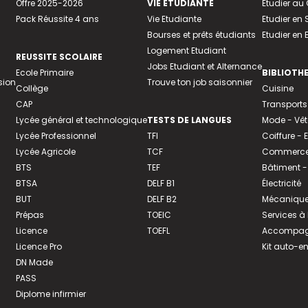
Offre 2025-2026
VIE ETUDIANTE
Etudier a
Pack Réussite 4 ans
Vie Etudiante
Etudier en 
Bourses et prêts étudiants
Etudier en
Logement Etudiant
REUSSITE SCOLAIRE
Jobs Etudiant et Alternance
Ecole Primaire
BIBLIOTH
sion
Trouve ton job saisonnier
Collège
Cuisine
CAP
Transports
Lycée général et technologique
TESTS DE LANGUES
Mode - Vê
Lycée Professionnel
TFI
Coiffure -
Lycée Agricole
TCF
Commerce 
BTS
TEF
Bâtiment -
BTSA
DELF B1
Électricité
BUT
DELF B2
Mécanique
Prépas
TOEIC
Services à
Licence
TOEFL
Accompagn
Licence Pro
Kit auto-e
DN Made
PASS
Diplome infirmier