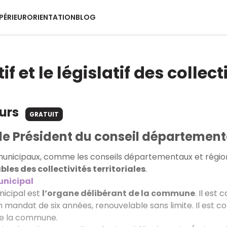
PÉRIEUR
ORIENTATION
BLOG
if et le législatif des collect
ours
GRATUIT
 le Président du conseil départementa
municipaux, comme les conseils départementaux et région
les des collectivités territoriales
.
unicipal
nicipal est
l’organe délibérant de la commune
. Il es
n mandat de six années, renouvelable sans limite. Il es
de la commune.