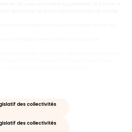
e fait, pour son maire ou président, et parfois le
poser du pouvoir de police dans l’enceinte de la salle
ussi de pouvoir puisqu’ils peuvent évoquer toutes les
er une commission permanente composée du
haite avoir autour de lui. Il leur délègue des fonctions,
on appelle alors conseillers délégués. Ce système
t l’on parlera alors de vice-président.
gislatif des collectivités
gislatif des collectivités