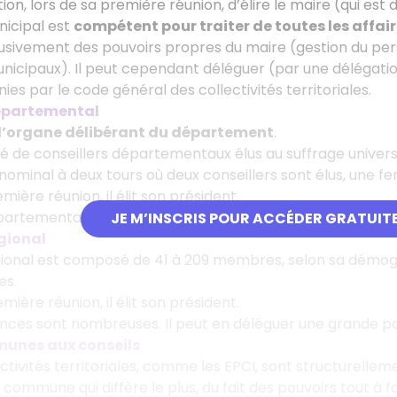
tion, lors de sa première réunion, d’élire le maire (qui est 
nicipal est
compétent pour traiter de toutes les affa
usivement des pouvoirs propres du maire (gestion du pers
nicipaux). Il peut cependant déléguer (par une délégati
ies par le code général des collectivités territoriales.
départemental
l’organe délibérant du département
.
é de conseillers départementaux élus au suffrage univers
inominal à deux tours où deux conseillers sont élus, une
mière réunion, il élit son président.
épartemental est compétent pour l’adoption du budget, q
JE M’INSCRIS POUR ACCÉDER GRATUIT
égional
gional est composé de 41 à 209
membres, selon sa démograp
es.
mière réunion, il élit son président.
es sont nombreuses. Il peut en déléguer une grande part
unes aux conseils
lectivités territoriales, comme les EPCI, sont structurell
ommune qui diffère le plus, du fait des pouvoirs tout à fai