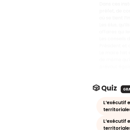
Dans ces inst
préfet, de con
où se tient l’
Les élus, qu’i
affaires qui l
Les conseils
Président et 
Le maire fait 
de même qu’il
prévaut égale
🎲 Quiz
GR
L’exécutif e
territoriale
L’exécutif e
territoriale