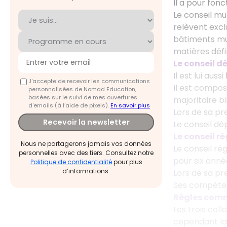
Il a pour fonc
Le conseil mu
relèvent excl
bâtiments mu
matières défin
Le conseil 
Il est lui aussi
J'accepte de recevoir les communications
Il est compos
personnalisées de Nomad Education,
basées sur le suivi de mes ouvertures
majoritaire b
d'emails (à l’aide de pixels).
En savoir plus
Lors de sa pre
Recevoir la newsletter
Le conseil d
Le conseil r
Nous ne partagerons jamais vos données
Le conseil ré
personnelles avec des tiers. Consultez notre
pour six anné
Politique de confidentialité
pour plus
d’informations.
Lors de sa pre
Ses compétenc
Règles comm
Les trois col
cependant la c