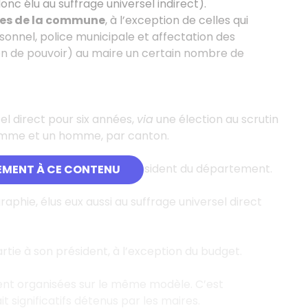
donc élu au suffrage universel indirect).
ires de la commune
, à l’exception de celles qui
onnel, police municipale et affectation des
on de pouvoir) au maire un certain nombre de
el direct pour six années,
via
une élection au scrutin
 femme et un homme, par canton.
u’il ne peut déléguer au Président du département.
EMENT À CE CONTENU
hie, élus eux aussi au suffrage universel direct
ie à son président, à l’exception du budget.
ement organisées sur le même modèle. C’est
t significatifs détenus par les maires.