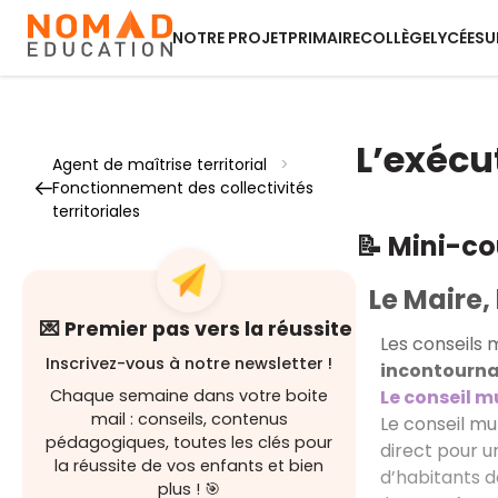
NOTRE PROJET
PRIMAIRE
COLLÈGE
LYCÉE
SU
L’exécut
Agent de maîtrise territorial
>
Fonctionnement des collectivités
territoriales
📝 Mini-c
Le Maire,
💌 Premier pas vers la réussite
Les conseils 
Inscrivez-vous à notre newsletter !
incontournab
Le conseil m
Chaque semaine dans votre boite
mail : conseils, contenus
Le conseil mu
pédagogiques, toutes les clés pour
direct pour u
la réussite de vos enfants et bien
d’habitants 
plus ! 🎯