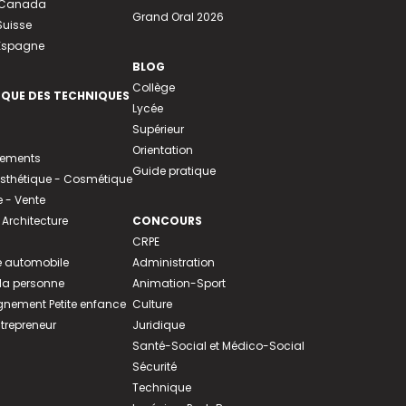
u Canada
Grand Oral 2026
Suisse
 Espagne
BLOG
Collège
EQUE DES TECHNIQUES
Lycée
Supérieur
Orientation
tements
Guide pratique
 Esthétique - Cosmétique
- Vente
 Architecture
CONCOURS
CRPE
 automobile
Administration
 la personne
Animation-Sport
ement Petite enfance
Culture
ntrepreneur
Juridique
Santé-Social et Médico-Social
Sécurité
Technique