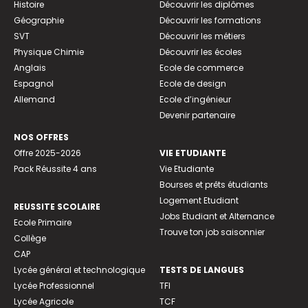
Histoire
Découvrir les diplômes
Géographie
Découvrir les formations
SVT
Découvrir les métiers
Physique Chimie
Découvrir les écoles
Anglais
Ecole de commerce
Espagnol
Ecole de design
Allemand
Ecole d’ingénieur
Devenir partenaire
NOS OFFRES
Offre 2025-2026
VIE ETUDIANTE
Pack Réussite 4 ans
Vie Etudiante
Bourses et prêts étudiants
Logement Etudiant
REUSSITE SCOLAIRE
Jobs Etudiant et Alternance
Ecole Primaire
Trouve ton job saisonnier
Collège
CAP
Lycée général et technologique
TESTS DE LANGUES
Lycée Professionnel
TFI
Lycée Agricole
TCF