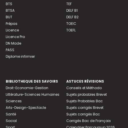
BTS
TEF
BTSA
DELF B1
BUT
DELF B2
Prépas
TOEIC
Licence
TOEFL
Licence Pro
DN Made
PASS
Diplome infirmier
BIBLIOTHEQUE DES SAVOIRS
ASTUCES RÉVISIONS
Droit-Economie-Gestion
Conseils et Méthodo
Littérature-Sciences Humaines
Sujets probables Brevet
Sciences
Sujets Probables Bac
Arts-Design-Spectacle
Sujets corrigés Brevet
Santé
Sujets corrigés Bac
Social
Corrigés Bac de Français
Sport
Calendrier Parcoursup 2026