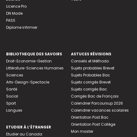
Licence Pro
DN Made
PASS
Diplome infirmier
BIBLIOTHEQUE DES SAVOIRS
ASTUCES RÉVISIONS
Droit-Economie-Gestion
Conseils et Méthodo
Littérature-Sciences Humaines
Sujets probables Brevet
Sciences
Sujets Probables Bac
Arts-Design-Spectacle
Sujets corrigés Brevet
Santé
Sujets corrigés Bac
Social
Corrigés Bac de Français
Sport
Calendrier Parcoursup 2026
Langues
Calendrier vacances scolaires
Orientation Post Bac
Orientation Post Collège
ETUDIER À L’ÉTRANGER
Mon master
Etudier au Canada