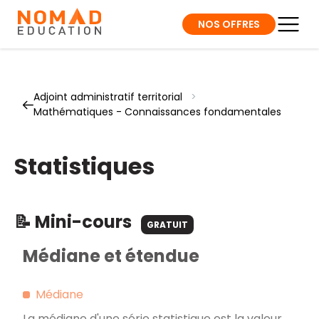
NOS OFFRES
Adjoint administratif territorial
>
Mathématiques - Connaissances fondamentales
Statistiques
📝 Mini-cours
GRATUIT
Médiane et étendue
Médiane
La médiane d'une série statistique est la valeur