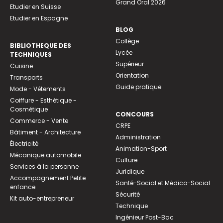
Grand Oral 2026
Etudier en Suisse
Etudier en Espagne
BLOG
Collège
BIBLIOTHEQUE DES
Lycée
TECHNIQUES
Supérieur
Cuisine
Orientation
Transports
Guide pratique
Mode - Vêtements
Coiffure - Esthétique -
Cosmétique
CONCOURS
Commerce - Vente
CRPE
Bâtiment - Architecture
Administration
Électricité
Animation-Sport
Mécanique automobile
Culture
Services à la personne
Juridique
Accompagnement Petite
Santé-Social et Médico-Social
enfance
Sécurité
Kit auto-entrepreneur
Technique
Ingénieur Post-Bac