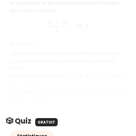
la quatrième et de la cinquième note classées
par ordre croissant :
10
+
11
2
=
10
,
5.
Étendue
L’étendue d’une série est la différence entre la
plus grande et la plus petite valeur de cette
série.
L'étendue de la série
;
;
;
;
;
;
est
6
15
12
8
11
13
9
.
15
−
6
=
9
L'étendue de la série
;
;
;
;
;
;
;
7
16
5
11
8
15
13
10
est
.
16
−
5
=
11
🎲 Quiz
GRATUIT