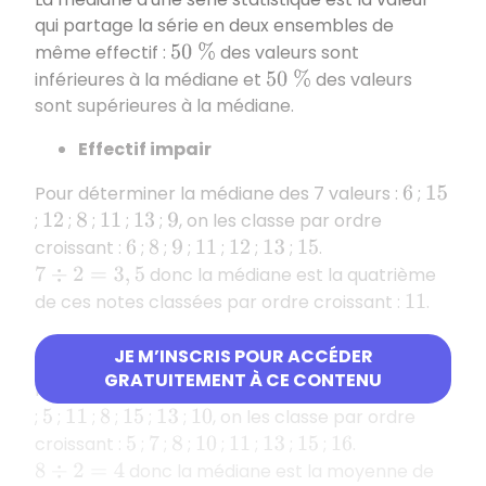
qui partage la série en deux ensembles de
même effectif :
des valeurs sont
50
%
inférieures à la médiane et
des valeurs
50
%
sont supérieures à la médiane.
Effectif impair
Pour déterminer la médiane des 7 valeurs :
;
6
15
;
;
;
;
;
, on les classe par ordre
12
8
11
13
9
croissant :
;
;
;
;
;
;
.
6
8
9
11
12
13
15
donc la médiane est la quatrième
7
÷
2
=
3
,
5
de ces notes classées par ordre croissant :
.
11
Effectif pair
JE M’INSCRIS POUR ACCÉDER
GRATUITEMENT À CE CONTENU
Pour déterminer la médiane des 8 valeurs :
;
7
16
;
;
;
;
;
;
, on les classe par ordre
5
11
8
15
13
10
croissant :
;
;
;
;
;
;
;
.
5
7
8
10
11
13
15
16
donc la médiane est la moyenne de
8
÷
2
=
4