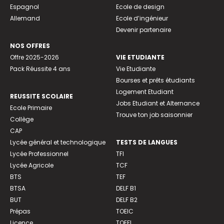
Espagnol
Ecole de design
Allemand
Ecole d’ingénieur
Devenir partenaire
NOS OFFRES
Offre 2025-2026
VIE ETUDIANTE
Pack Réussite 4 ans
Vie Etudiante
Bourses et prêts étudiants
Logement Etudiant
REUSSITE SCOLAIRE
Jobs Etudiant et Alternance
Ecole Primaire
Trouve ton job saisonnier
Collège
CAP
Lycée général et technologique
TESTS DE LANGUES
Lycée Professionnel
TFI
Lycée Agricole
TCF
BTS
TEF
BTSA
DELF B1
BUT
DELF B2
Prépas
TOEIC
Licence
TOEFL