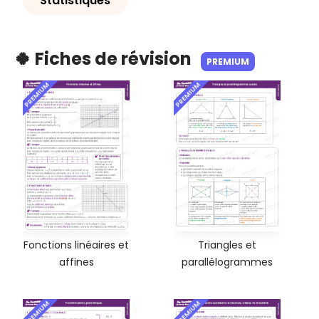
Statistiques
🍀 Fiches de révision
PREMIUM
PREMIUM
PREMIUM
Fonctions linéaires et
Triangles et
affines
parallélogrammes
PREMIUM
PREMIUM