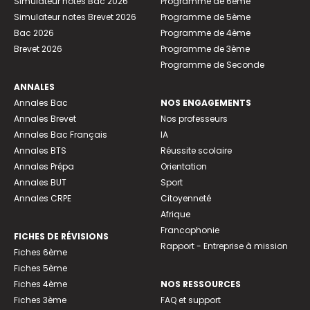
Simulateur notes Bac 2026
Programme de 6ème
Simulateur notes Brevet 2026
Programme de 5ème
Bac 2026
Programme de 4ème
Brevet 2026
Programme de 3ème
Programme de Seconde
ANNALES
Annales Bac
NOS ENGAGEMENTS
Annales Brevet
Nos professeurs
Annales Bac Français
IA
Annales BTS
Réussite scolaire
Annales Prépa
Orientation
Annales BUT
Sport
Annales CRPE
Citoyenneté
Afrique
Francophonie
FICHES DE RÉVISIONS
Rapport - Entreprise à mission
Fiches 6ème
Fiches 5ème
Fiches 4ème
NOS RESSOURCES
Fiches 3ème
FAQ et support