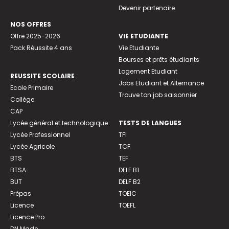
Devenir partenaire
NOS OFFRES
Offre 2025-2026
VIE ETUDIANTE
Pack Réussite 4 ans
Vie Etudiante
Bourses et prêts étudiants
Logement Etudiant
REUSSITE SCOLAIRE
Jobs Etudiant et Alternance
Ecole Primaire
Trouve ton job saisonnier
Collège
CAP
Lycée général et technologique
TESTS DE LANGUES
Lycée Professionnel
TFI
Lycée Agricole
TCF
BTS
TEF
BTSA
DELF B1
BUT
DELF B2
Prépas
TOEIC
Licence
TOEFL
Licence Pro
DN Made