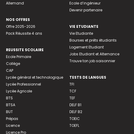
Allemand
Ecole d’ingénieur
Devenir partenaire
NOS OFFRES
Offre 2025-2026
VIE ETUDIANTE
Pack Réussite 4 ans
Vie Etudiante
Bourses et prêts étudiants
Logement Etudiant
REUSSITE SCOLAIRE
Jobs Etudiant et Alternance
Ecole Primaire
Trouve ton job saisonnier
Collège
CAP
Lycée général et technologique
TESTS DE LANGUES
Lycée Professionnel
TFI
Lycée Agricole
TCF
BTS
TEF
BTSA
DELF B1
BUT
DELF B2
Prépas
TOEIC
Licence
TOEFL
Licence Pro