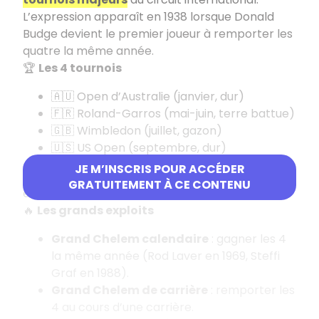
L’expression apparaît en 1938 lorsque Donald
Budge devient le premier joueur à remporter les
quatre la même année.
🏆
Les 4 tournois
🇦🇺 Open d’Australie (janvier, dur)
🇫🇷 Roland-Garros (mai-juin, terre battue)
🇬🇧 Wimbledon (juillet, gazon)
🇺🇸 US Open (septembre, dur)
JE M’INSCRIS POUR ACCÉDER
Ce sont les compétitions les plus prestigieuses
GRATUITEMENT À CE CONTENU
et les plus exigeantes du tennis mondial.
🔥
Les grands exploits
Grand Chelem calendaire
: gagner les 4
la même année (Rod Laver en 1969, Steffi
Graf en 1988).
Grand Chelem de carrière
: remporter les
4 au cours d’une carrière.