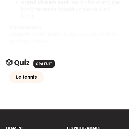
Grand Chelem doré
: les 4 + l’or olympique
la même année (exploit unique de Steffi
Graf).
💡
Info bonus
Margaret Court détient le record avec 24 titres
en Grand Chelem.
🎲 Quiz
GRATUIT
Le tennis
EXAMENS
LES PROGRAMMES