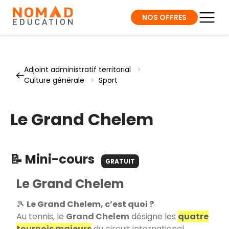
NOS OFFRES
Adjoint administratif territorial
>
Culture générale
>
Sport
Le Grand Chelem
📝 Mini-cours
GRATUIT
Le Grand Chelem
🎾
Le Grand Chelem, c’est quoi ?
Au tennis, le
Grand Chelem
désigne les
quatre
tournois majeurs
du circuit international.