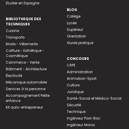
Etudier en Espagne
BLOG
Collège
BIBLIOTHEQUE DES
Lycée
TECHNIQUES
Supérieur
Cuisine
Orientation
Transports
Guide pratique
Mode - Vêtements
Coiffure - Esthétique -
Cosmétique
CONCOURS
Commerce - Vente
CRPE
Bâtiment - Architecture
Administration
Électricité
Animation-Sport
Mécanique automobile
Culture
Services à la personne
Juridique
Accompagnement Petite
Santé-Social et Médico-Social
enfance
Sécurité
Kit auto-entrepreneur
Technique
Ingénieur Post-Bac
Ingénieur Maroc