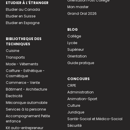
Orientation Post Collège
ETUDIER À L’ÉTRANGER
Mon master
Etudier au Canada
Grand Oral 2026
Etudier en Suisse
Etudier en Espagne
BLOG
Collège
BIBLIOTHEQUE DES
Lycée
TECHNIQUES
Supérieur
Cuisine
Orientation
Transports
Guide pratique
Mode - Vêtements
Coiffure - Esthétique -
Cosmétique
CONCOURS
Commerce - Vente
CRPE
Bâtiment - Architecture
Administration
Électricité
Animation-Sport
Mécanique automobile
Culture
Services à la personne
Juridique
Accompagnement Petite
Santé-Social et Médico-Social
enfance
Sécurité
Kit auto-entrepreneur