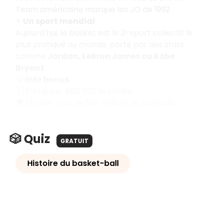
Team américaine marque les JO de 1992.
⭐
Un sport mondial
Aujourd’hui, le basket est le 2ᵉ sport collectif le
plus pratiqué au monde, porté par des stars
comme
Jordan, LeBron James ou Kobe
Bryant
.
💡
Info bonus
🇫🇷 France : 680 000 licenciés
🌍 Monde : plus de 100 millions de licenciés
🎲 Quiz
GRATUIT
Histoire du basket-ball