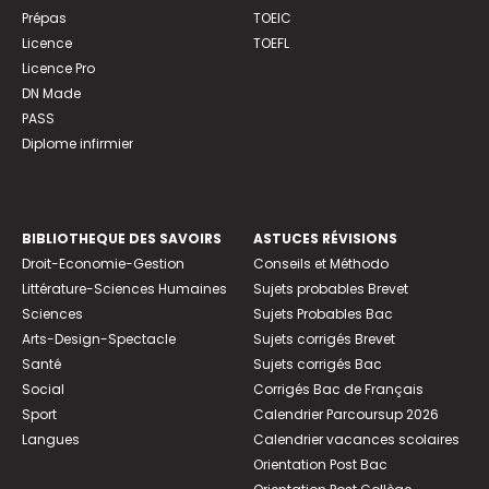
Prépas
TOEIC
Licence
TOEFL
Licence Pro
DN Made
PASS
Diplome infirmier
BIBLIOTHEQUE DES SAVOIRS
ASTUCES RÉVISIONS
Droit-Economie-Gestion
Conseils et Méthodo
Littérature-Sciences Humaines
Sujets probables Brevet
Sciences
Sujets Probables Bac
Arts-Design-Spectacle
Sujets corrigés Brevet
Santé
Sujets corrigés Bac
Social
Corrigés Bac de Français
Sport
Calendrier Parcoursup 2026
Langues
Calendrier vacances scolaires
Orientation Post Bac