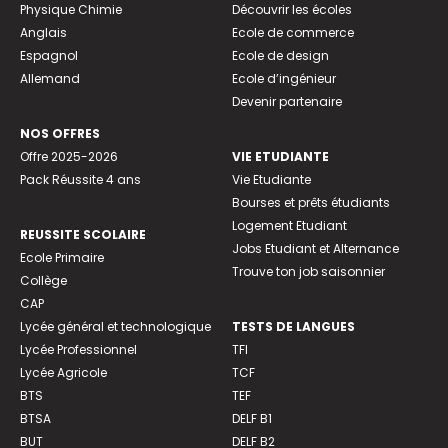
Physique Chimie
Découvrir les écoles
Anglais
Ecole de commerce
Espagnol
Ecole de design
Allemand
Ecole d’ingénieur
Devenir partenaire
NOS OFFRES
Offre 2025-2026
VIE ETUDIANTE
Pack Réussite 4 ans
Vie Etudiante
Bourses et prêts étudiants
Logement Etudiant
REUSSITE SCOLAIRE
Jobs Etudiant et Alternance
Ecole Primaire
Trouve ton job saisonnier
Collège
CAP
Lycée général et technologique
TESTS DE LANGUES
Lycée Professionnel
TFI
Lycée Agricole
TCF
BTS
TEF
BTSA
DELF B1
BUT
DELF B2