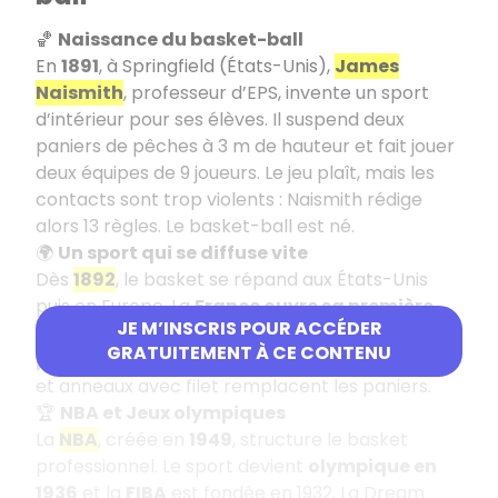
🏀
Naissance du basket-ball
En
1891
, à Springfield (États-Unis),
James
Naismith
, professeur d’EPS, invente un sport
d’intérieur pour ses élèves. Il suspend deux
paniers de pêches à 3 m de hauteur et fait jouer
deux équipes de 9 joueurs. Le jeu plaît, mais les
contacts sont trop violents : Naismith rédige
alors 13 règles. Le basket-ball est né.
🌍
Un sport qui se diffuse vite
Dès
1892
, le basket se répand aux États-Unis
puis en Europe. La
France ouvre sa première
JE M’INSCRIS POUR ACCÉDER
salle en
1893
. Les règles évoluent :
5 joueurs
GRATUITEMENT À CE CONTENU
par équipe
, ballon spécifique (orange dès 1950)
et anneaux avec filet remplacent les paniers.
🏆
NBA et Jeux olympiques
La
NBA
, créée en
1949
, structure le basket
professionnel. Le sport devient
olympique en
1936
et la
FIBA
est fondée en 1932. La Dream