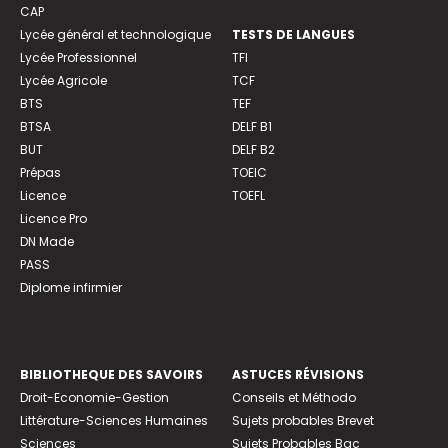
CAP
Lycée général et technologique
TESTS DE LANGUES
Lycée Professionnel
TFI
Lycée Agricole
TCF
BTS
TEF
BTSA
DELF B1
BUT
DELF B2
Prépas
TOEIC
Licence
TOEFL
Licence Pro
DN Made
PASS
Diplome infirmier
BIBLIOTHEQUE DES SAVOIRS
ASTUCES RÉVISIONS
Droit-Economie-Gestion
Conseils et Méthodo
Littérature-Sciences Humaines
Sujets probables Brevet
Sciences
Sujets Probables Bac