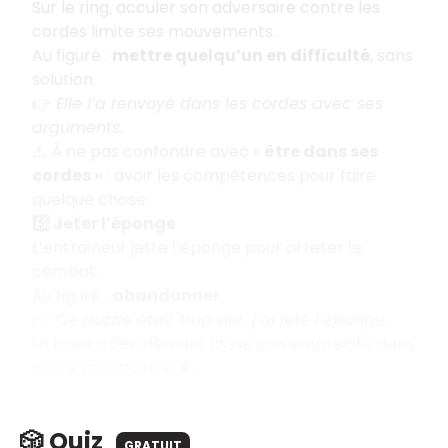
Sur le ring, acculer son adversaire contre les
cordes limite ses mouvements.
Au figuré :
mettre quelqu’un en difficulté
, sans
solution.
👉
Elle l’a renvoyé dans les cordes avec ses
arguments.
⚠️ À ne pas confondre avec «
être dans ses
cordes
»
: avoir les compétences pour faire
quelque chose.
5️⃣ Jeter l’éponge
L’entraîneur jette l’éponge pour arrêter le
combat.
Au figuré :
abandonner
.
👉
Ce puzzle était trop dur, j’ai jeté l’éponge.
La boxe a décidément laissé son empreinte dans
notre vocabulaire 🥊✨
🎲 Quiz
GRATUIT