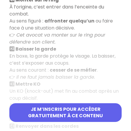
À l’origine, c’est entrer dans l’enceinte du
combat.
Au sens figuré :
affronter quelqu’un
ou faire
face à une situation décisive.
👉
Cet avocat va monter sur le ring pour
défendre son client.
2️⃣ Baisser la garde
En boxe, la garde protège le visage. La baisser,
c’est s’exposer aux coups.
Au sens courant :
cesser de se méfier
.
👉
Il ne faut jamais baisser la garde.
3️⃣ Mettre KO
Un KO (knock-out) met fin au combat après un
coup décisif.
Au figuré :
vaincre totalement
ou
JE M’INSCRIS POUR ACCÉDER
impressionner fortement.
GRATUITEMENT À CE CONTENU
👉
Cette nouvelle m’a mis KO.
4️⃣ Renvoyer dans les cordes