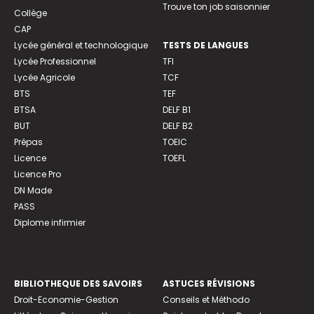
Trouve ton job saisonnier
Collège
CAP
Lycée général et technologique
TESTS DE LANGUES
Lycée Professionnel
TFI
Lycée Agricole
TCF
BTS
TEF
BTSA
DELF B1
BUT
DELF B2
Prépas
TOEIC
Licence
TOEFL
Licence Pro
DN Made
PASS
Diplome infirmier
BIBLIOTHEQUE DES SAVOIRS
ASTUCES RÉVISIONS
Droit-Economie-Gestion
Conseils et Méthodo