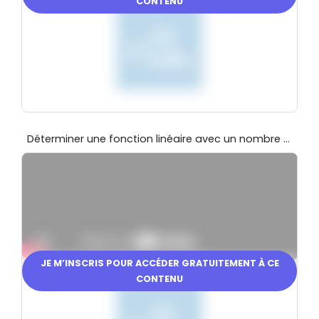
CONTENU
Déterminer une fonction linéaire avec un nombre et son image
JE M’INSCRIS POUR ACCÉDER GRATUITEMENT À CE
En partenariat avec
CONTENU