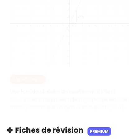
EN RÉSUMÉ
Une fonction linéaire de coefficient
s'écrit
a
et sa représentation graphique est une
x
↦
a
x
droite passant par l'origine O et le point
.
(
1
;
a
)
🍀 Fiches de révision
PREMIUM