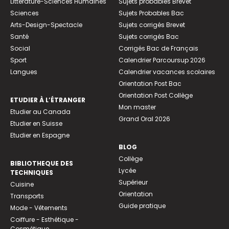
Littérature-Sciences Humaines
Sujets probables Brevet
Sciences
Sujets Probables Bac
Arts-Design-Spectacle
Sujets corrigés Brevet
Santé
Sujets corrigés Bac
Social
Corrigés Bac de Français
Sport
Calendrier Parcoursup 2026
Langues
Calendrier vacances scolaires
Orientation Post Bac
Orientation Post Collège
ETUDIER À L’ÉTRANGER
Mon master
Etudier au Canada
Grand Oral 2026
Etudier en Suisse
Etudier en Espagne
BLOG
Collège
BIBLIOTHEQUE DES
Lycée
TECHNIQUES
Supérieur
Cuisine
Orientation
Transports
Guide pratique
Mode - Vêtements
Coiffure - Esthétique -
Cosmétique