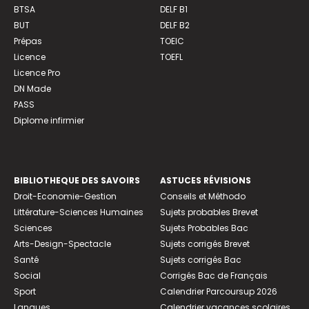
BTSA
DELF B1
BUT
DELF B2
Prépas
TOEIC
Licence
TOEFL
Licence Pro
DN Made
PASS
Diplome infirmier
BIBLIOTHEQUE DES SAVOIRS
ASTUCES RÉVISIONS
Droit-Economie-Gestion
Conseils et Méthodo
Littérature-Sciences Humaines
Sujets probables Brevet
Sciences
Sujets Probables Bac
Arts-Design-Spectacle
Sujets corrigés Brevet
Santé
Sujets corrigés Bac
Social
Corrigés Bac de Français
Sport
Calendrier Parcoursup 2026
Langues
Calendrier vacances scolaires