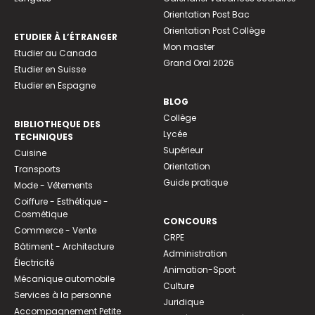
Orientation Post Bac
Orientation Post Collège
ETUDIER À L’ÉTRANGER
Mon master
Etudier au Canada
Grand Oral 2026
Etudier en Suisse
Etudier en Espagne
BLOG
Collège
BIBLIOTHEQUE DES
Lycée
TECHNIQUES
Supérieur
Cuisine
Orientation
Transports
Guide pratique
Mode - Vêtements
Coiffure - Esthétique -
Cosmétique
CONCOURS
Commerce - Vente
CRPE
Bâtiment - Architecture
Administration
Électricité
Animation-Sport
Mécanique automobile
Culture
Services à la personne
Juridique
Accompagnement Petite