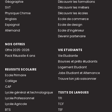
Géographie
Découvrir les formations
SVT
Découvrir les métiers
Physique Chimie
Découvrir les écoles
Anglais
Ecole de commerce
Espagnol
Ecole de design
Allemand
Ecole d’ingénieur
Devenir partenaire
NOS OFFRES
Offre 2025-2026
VIE ETUDIANTE
Pack Réussite 4 ans
Vie Etudiante
Bourses et prêts étudiants
Logement Etudiant
REUSSITE SCOLAIRE
Jobs Etudiant et Alternance
Ecole Primaire
Trouve ton job saisonnier
Collège
CAP
Lycée général et technologique
TESTS DE LANGUES
Lycée Professionnel
TFI
Lycée Agricole
TCF
BTS
TEF