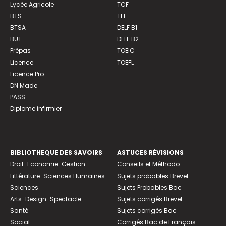
Lycée Agricole
TCF
BTS
TEF
BTSA
DELF B1
BUT
DELF B2
Prépas
TOEIC
Licence
TOEFL
Licence Pro
DN Made
PASS
Diplome infirmier
BIBLIOTHEQUE DES SAVOIRS
ASTUCES RÉVISIONS
Droit-Economie-Gestion
Conseils et Méthodo
Littérature-Sciences Humaines
Sujets probables Brevet
Sciences
Sujets Probables Bac
Arts-Design-Spectacle
Sujets corrigés Brevet
Santé
Sujets corrigés Bac
Social
Corrigés Bac de Français