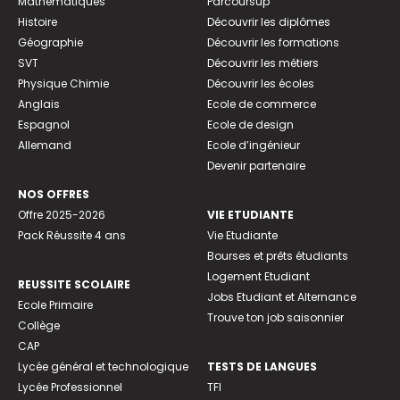
Mathématiques
Parcoursup
Histoire
Découvrir les diplômes
Géographie
Découvrir les formations
SVT
Découvrir les métiers
Physique Chimie
Découvrir les écoles
Anglais
Ecole de commerce
Espagnol
Ecole de design
Allemand
Ecole d’ingénieur
Devenir partenaire
NOS OFFRES
Offre 2025-2026
VIE ETUDIANTE
Pack Réussite 4 ans
Vie Etudiante
Bourses et prêts étudiants
Logement Etudiant
REUSSITE SCOLAIRE
Jobs Etudiant et Alternance
Ecole Primaire
Trouve ton job saisonnier
Collège
CAP
Lycée général et technologique
TESTS DE LANGUES
Lycée Professionnel
TFI