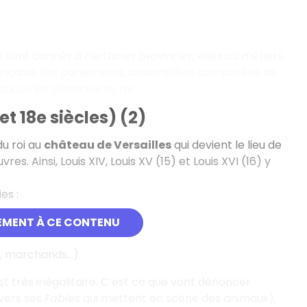
i sont donnés à certaines provinces, villes ou métiers.
 française. Les parlements, assemblées composées de
ause les décisions du roi.
t 18e siècles) (2)
du roi au
château de Versailles
qui devient le lieu de
es. Ainsi, Louis XIV, Louis XV (15) et Louis XVI (16) y
es :
EMENT À CE CONTENU
, marchands...).
st très inégalitaire. C’est ce que vont dénoncer
avers ses
Fables
qui mettent en scène des animaux),