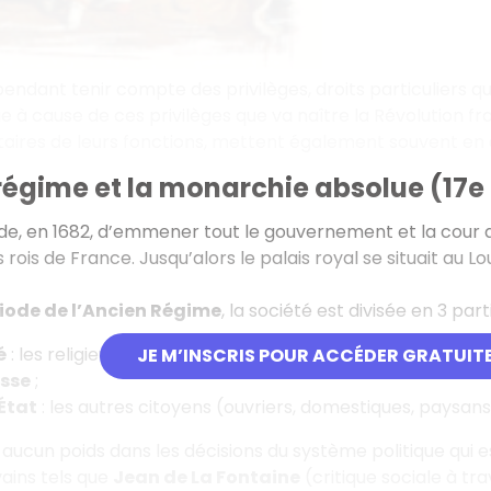
pendant tenir compte des privilèges, droits particuliers qu
ie à cause de ces privilèges que va naître la Révolution
taires de leurs fonctions, mettent également souvent en c
régime et la monarchie absolue (17e e
ide, en 1682, d’emmener tout le gouvernement et la cour 
rois de France. Jusqu’alors le palais royal se situait au Louvr
iode de l’Ancien Régime
, la société est divisée en 3 parti
é
: les religieux ;
JE M’INSCRIS POUR ACCÉDER GRATUIT
sse
;
 État
: les autres citoyens (ouvriers, domestiques, paysans
 aucun poids dans les décisions du système politique qui e
vains tels que
Jean de La Fontaine
(critique sociale à tr