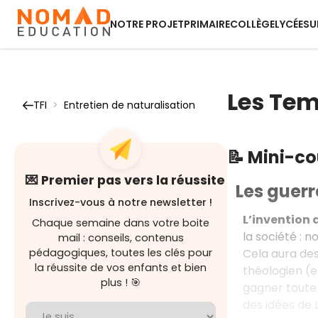
NOTRE PROJET
PRIMAIRE
COLLÈGE
LYCÉE
SU
Les Tem
TFI
>
Entretien de naturalisation
📝 Mini-c
💌 Premier pas vers la réussite
Les guerr
Inscrivez-vous à notre newsletter !
L’invention 
Chaque semaine dans votre boite
la société : 
mail : conseils, contenus
Cela aura des
pédagogiques, toutes les clés pour
la réussite de vos enfants et bien
théologien (en
plus ! 🎯
gagner toute 
des idées de 