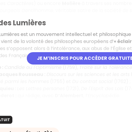
Les Caractères
) ou encore
Molière
à travers ses nombreu
Bourgeois Gentilhomme
, véritable satire de la société de
 des Lumières
 Lumières est un mouvement intellectuel et philosophique
 vient de la volonté des philosophes européens d’
« éclai
s s’opposent alors à l’intolérance, aux abus de l’Église et 
s Français sur les injustices et l’oppression du système en
JE M’INSCRIS POUR ACCÉDER GRATUIT
 :
Candide ou l'Optimisme
(1759),
Traité sur la Toléranc
acques Rousseau :
Discours sur les sciences et les arts
ité parmi les hommes
(1755) et
Du contrat social
(1762) ;
uieu :
Les Lettres persanes
(1721),
De l'Esprit des Lois
(17
derot :
qui rédige, avec
D’Alembert
, l’
Encyclopédie
.
ATUIT