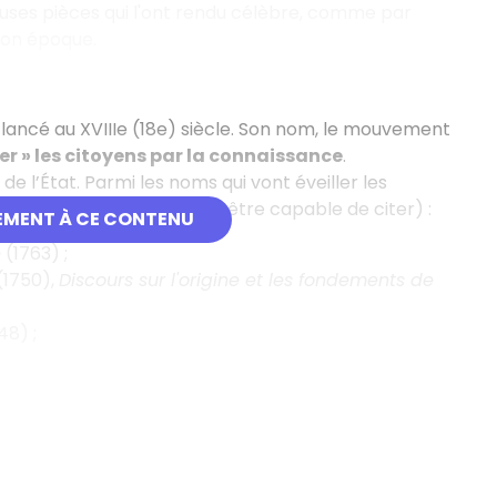
ses pièces qui l'ont rendu célèbre, comme par
 son époque.
 lancé au XVIIIe (18e) siècle. Son nom, le mouvement
rer » les citoyens par la connaissance
.
de l’État. Parmi les noms qui vont éveiller les
 place, il faut retenir (et être capable de citer) :
EMENT À CE CONTENU
e
(1763) ;
(1750),
Discours sur l'origine et les fondements de
48) ;