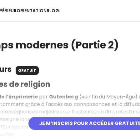
PÉRIEUR
ORIENTATION
BLOG
ps modernes (Partie 2)
ours
GRATUIT
es de religion
de l’imprimerie
par
Gutenberg
(voir fin du Moyen-Âge) 
notamment grâce à l'accès aux connaissances et la diffusio
 conséquences majeures sur l’instauration du protestanti
seigne la religion), critique les pratiques de l’Église catho
JE M’INSCRIS POUR ACCÉDER GRATUIT
l’Europe ce qui va provoquer une scission (rupture) entre 
Luther.