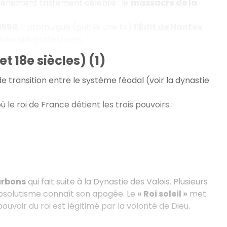
vénement tristement célèbre : le
massacre de la
1598
, il promulgue (publie une loi)
l’Édit de Nantes
tiques aux protestants.
t 18e siècles) (1)
de transition entre le système féodal (voir la dynastie
le roi de France détient les trois pouvoirs :
urbons
qui fait suite à la Dynastie des Valois. Plusieurs
l’absolutisme connaît son apogée. Le
« Roi soleil »
met
pouvoir du roi est légitimé par la volonté de Dieu.