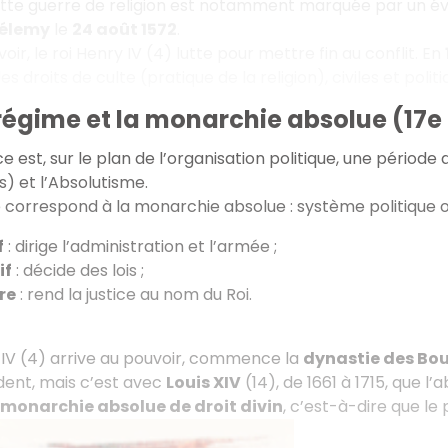
ette guerre de religion est notamment marquée par un é
hélemy
le
24 août 1572
.
oir, le roi Henry IV (4) lutte pour mettre fin au conflit. En
s droits de culte (pratique de la religion), civiles et poli
régime et la monarchie absolue (17e e
 est, sur le plan de l’organisation politique, une période 
) et l’Absolutisme.
 correspond à la monarchie absolue : système politique où 
f
: dirige l’administration et l’armée ;
if
: décide des lois ;
re
: rend la justice au nom du Roi.
IV (4) arrive au pouvoir, commence la
dynastie des Bo
dent, mais c’est avec
Louis XIV
(14), de 1661 à 1715, que 
monarchie absolue de droit divin
, c’est-à-dire que le 