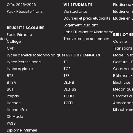
Offre 2025-2026
VIE ETUDIANTE
Etudier a
Pack Réussite 4 ans
Vie Etudiante
Etudier en 
Bourses et prêts étudiants
Etudier en
Logement Etudiant
REUSSITE SCOLAIRE
Jobs Etudiant et Alternance
Ecole Primaire
BIBLIOTH
sion
Trouve ton job saisonnier
Collège
Cuisine
CAP
Transports
Lycée général et technologique
TESTS DE LANGUES
Mode - Vê
Lycée Professionnel
TFI
Coiffure -
Lycée Agricole
TCF
Commerce 
BTS
TEF
Bâtiment -
BTSA
DELF B1
Électricité
BUT
DELF B2
Mécanique
Prépas
TOEIC
Services à
Licence
TOEFL
Accompagn
Licence Pro
Kit auto-e
DN Made
PASS
Diplome infirmier