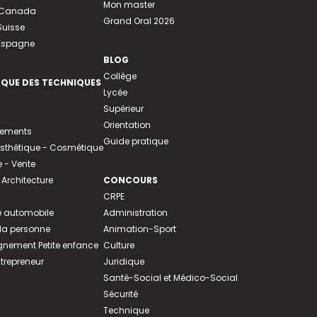
Mon master
u Canada
Grand Oral 2026
Suisse
 Espagne
BLOG
Collège
EQUE DES TECHNIQUES
Lycée
Supérieur
Orientation
tements
Guide pratique
 Esthétique - Cosmétique
- Vente
 Architecture
CONCOURS
CRPE
 automobile
Administration
 la personne
Animation-Sport
ement Petite enfance
Culture
ntrepreneur
Juridique
Santé-Social et Médico-Social
Sécurité
Technique