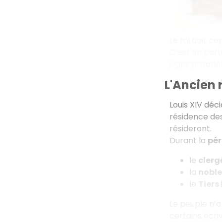
Le roi doit ce
C’est en part
juges proprié
L'Ancien 
Louis XIV déc
résidence des 
résideront.
Durant la
pér
le
clerg
la
noble
le
Tiers
Le peuple n’a
certains écri