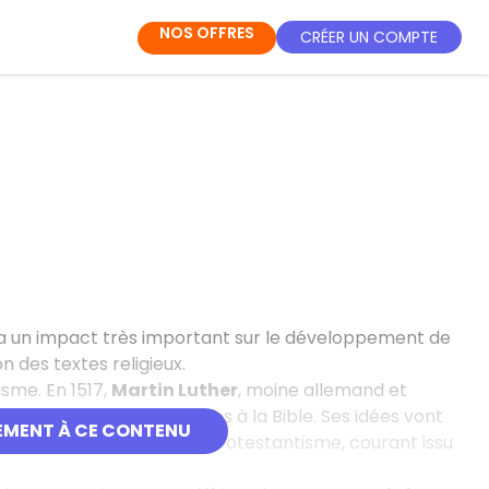
NOS OFFRES
CRÉER UN COMPTE
a un impact très important sur le développement de
n des textes religieux.
sme. En 1517,
Martin Luther
, moine allemand et
lique qu’il trouve contraires à la Bible. Ses idées vont
EMENT À CE CONTENU
l’Église Catholique et le Protestantisme, courant issu