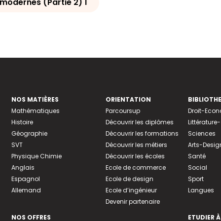
modernes (Partie 2) 1
NOS MATIÈRES
ORIENTATION
BIBLIOTH
Mathématiques
Parcoursup
Droit-Eco
Histoire
Découvrir les diplômes
Littératur
Géographie
Découvrir les formations
Sciences
SVT
Découvrir les métiers
Arts-Desig
Physique Chimie
Découvrir les écoles
Santé
Anglais
Ecole de commerce
Social
Espagnol
Ecole de design
Sport
Allemand
Ecole d’ingénieur
Langues
Devenir partenaire
NOS OFFRES
ETUDIER À