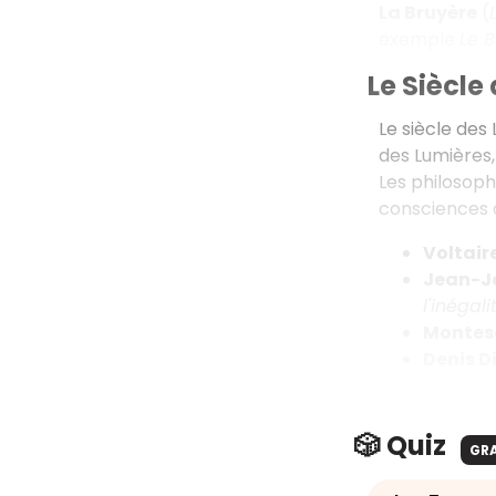
La Bruyère
(
exemple
Le 
Le Siècle
Le siècle des
des Lumières,
Les philosophe
consciences de
Voltaire
Jean-J
l'inégal
Montesq
Denis Di
🎲 Quiz
GR