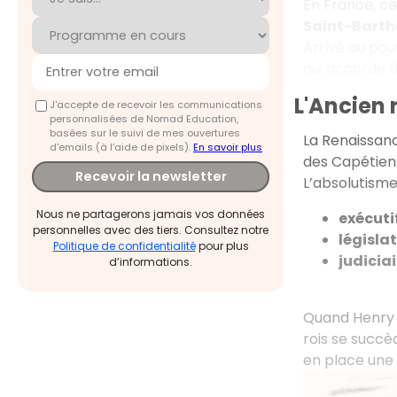
En France, c
Saint-Bart
Arrivé au pouv
qui accorde de
L'Ancien 
J'accepte de recevoir les communications
personnalisées de Nomad Education,
basées sur le suivi de mes ouvertures
La Renaissance
d'emails (à l’aide de pixels).
En savoir plus
des Capétiens
Recevoir la newsletter
L’absolutisme
Nous ne partagerons jamais vos données
exécuti
personnelles avec des tiers. Consultez notre
législat
Politique de confidentialité
pour plus
judiciai
d’informations.
Quand Henry 
rois se succè
en place une