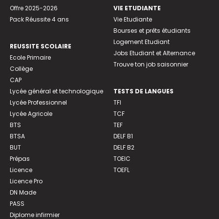
Offre 2025-2026
VIE ETUDIANTE
Pack Réussite 4 ans
Vie Etudiante
Bourses et prêts étudiants
Logement Etudiant
REUSSITE SCOLAIRE
Jobs Etudiant et Alternance
Ecole Primaire
Trouve ton job saisonnier
Collège
CAP
Lycée général et technologique
TESTS DE LANGUES
Lycée Professionnel
TFI
Lycée Agricole
TCF
BTS
TEF
BTSA
DELF B1
BUT
DELF B2
Prépas
TOEIC
Licence
TOEFL
Licence Pro
DN Made
PASS
Diplome infirmier