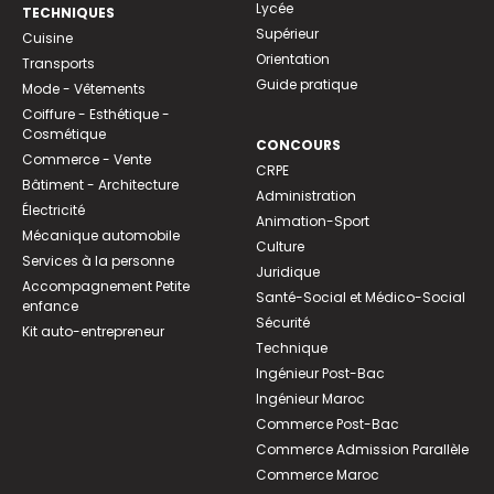
Lycée
TECHNIQUES
Supérieur
Cuisine
Orientation
Transports
Guide pratique
Mode - Vêtements
Coiffure - Esthétique -
Cosmétique
CONCOURS
Commerce - Vente
CRPE
Bâtiment - Architecture
Administration
Électricité
Animation-Sport
Mécanique automobile
Culture
Services à la personne
Juridique
Accompagnement Petite
Santé-Social et Médico-Social
enfance
Sécurité
Kit auto-entrepreneur
Technique
Ingénieur Post-Bac
Ingénieur Maroc
Commerce Post-Bac
Commerce Admission Parallèle
Commerce Maroc