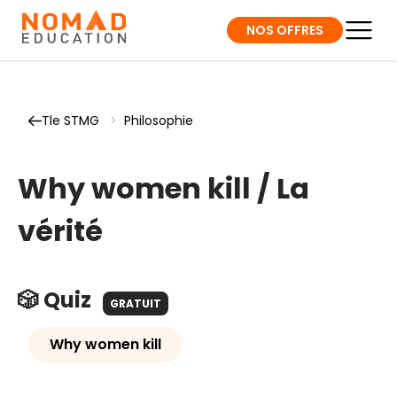
NOS OFFRES
Tle STMG
>
Philosophie
Why women kill / La
vérité
🎲 Quiz
GRATUIT
Why women kill