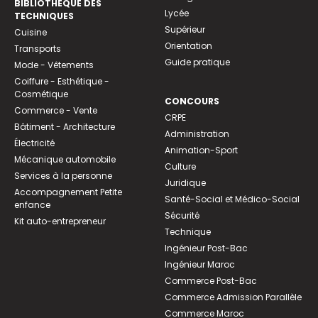
BIBLIOTHEQUE DES
Lycée
TECHNIQUES
Supérieur
Cuisine
Orientation
Transports
Guide pratique
Mode - Vêtements
Coiffure - Esthétique -
Cosmétique
CONCOURS
Commerce - Vente
CRPE
Bâtiment - Architecture
Administration
Électricité
Animation-Sport
Mécanique automobile
Culture
Services à la personne
Juridique
Accompagnement Petite
Santé-Social et Médico-Social
enfance
Sécurité
Kit auto-entrepreneur
Technique
Ingénieur Post-Bac
Ingénieur Maroc
Commerce Post-Bac
Commerce Admission Parallèle
Commerce Maroc