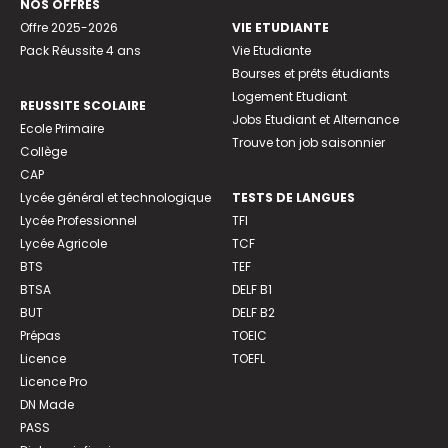
NOS OFFRES
Offre 2025-2026
VIE ETUDIANTE
Pack Réussite 4 ans
Vie Etudiante
Bourses et prêts étudiants
Logement Etudiant
REUSSITE SCOLAIRE
Jobs Etudiant et Alternance
Ecole Primaire
Trouve ton job saisonnier
Collège
CAP
Lycée général et technologique
TESTS DE LANGUES
Lycée Professionnel
TFI
Lycée Agricole
TCF
BTS
TEF
BTSA
DELF B1
BUT
DELF B2
Prépas
TOEIC
Licence
TOEFL
Licence Pro
DN Made
PASS