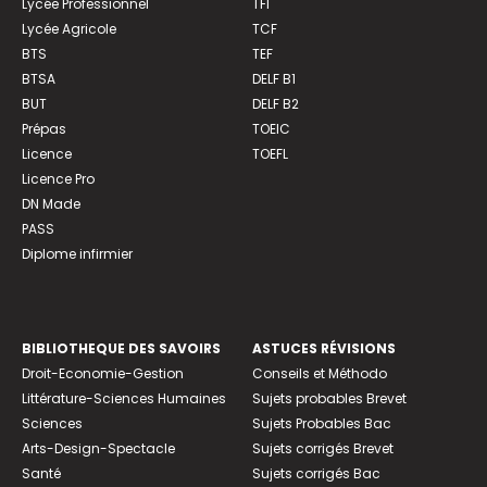
Lycée Professionnel
TFI
Lycée Agricole
TCF
BTS
TEF
BTSA
DELF B1
BUT
DELF B2
Prépas
TOEIC
Licence
TOEFL
Licence Pro
DN Made
PASS
Diplome infirmier
BIBLIOTHEQUE DES SAVOIRS
ASTUCES RÉVISIONS
Droit-Economie-Gestion
Conseils et Méthodo
Littérature-Sciences Humaines
Sujets probables Brevet
Sciences
Sujets Probables Bac
Arts-Design-Spectacle
Sujets corrigés Brevet
Santé
Sujets corrigés Bac