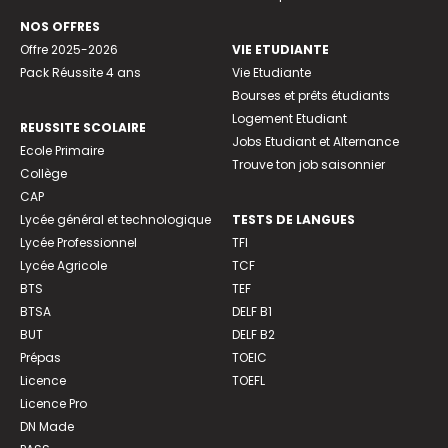
NOS OFFRES
Offre 2025-2026
VIE ETUDIANTE
Pack Réussite 4 ans
Vie Etudiante
Bourses et prêts étudiants
Logement Etudiant
REUSSITE SCOLAIRE
Jobs Etudiant et Alternance
Ecole Primaire
Trouve ton job saisonnier
Collège
CAP
Lycée général et technologique
TESTS DE LANGUES
Lycée Professionnel
TFI
Lycée Agricole
TCF
BTS
TEF
BTSA
DELF B1
BUT
DELF B2
Prépas
TOEIC
Licence
TOEFL
Licence Pro
DN Made