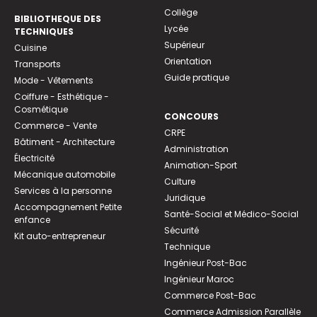
Collège
BIBLIOTHEQUE DES
Lycée
TECHNIQUES
Supérieur
Cuisine
Orientation
Transports
Guide pratique
Mode - Vêtements
Coiffure - Esthétique -
Cosmétique
CONCOURS
Commerce - Vente
CRPE
Bâtiment - Architecture
Administration
Électricité
Animation-Sport
Mécanique automobile
Culture
Services à la personne
Juridique
Accompagnement Petite
Santé-Social et Médico-Social
enfance
Sécurité
Kit auto-entrepreneur
Technique
Ingénieur Post-Bac
Ingénieur Maroc
Commerce Post-Bac
Commerce Admission Parallèle