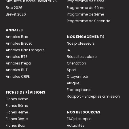
Simulateur notes Brevet 2026
Programme de 5ème
Bac 2026
Programme de 4ème
Brevet 2026
Programme de 3ème
Programme de Seconde
ANNALES
Annales Bac
NOS ENGAGEMENTS
Annales Brevet
Nos professeurs
Annales Bac Français
IA
Annales BTS
Réussite scolaire
Annales Prépa
Orientation
Annales BUT
Sport
Annales CRPE
Citoyenneté
Afrique
Francophonie
FICHES DE RÉVISIONS
Rapport - Entreprise à mission
Fiches 6ème
Fiches 5ème
Fiches 4ème
NOS RESSOURCES
Fiches 3ème
FAQ et support
Fiches Bac
Actualités