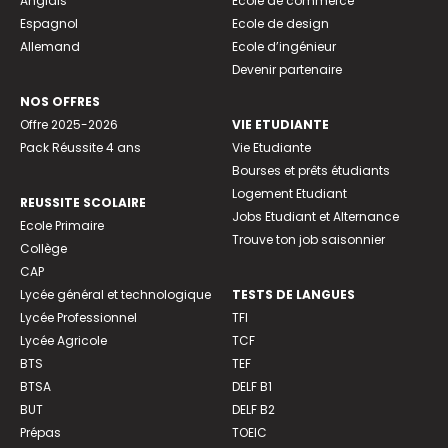
Anglais
Ecole de commerce
Espagnol
Ecole de design
Allemand
Ecole d’ingénieur
Devenir partenaire
NOS OFFRES
Offre 2025-2026
VIE ETUDIANTE
Pack Réussite 4 ans
Vie Etudiante
Bourses et prêts étudiants
Logement Etudiant
REUSSITE SCOLAIRE
Jobs Etudiant et Alternance
Ecole Primaire
Trouve ton job saisonnier
Collège
CAP
Lycée général et technologique
TESTS DE LANGUES
Lycée Professionnel
TFI
Lycée Agricole
TCF
BTS
TEF
BTSA
DELF B1
BUT
DELF B2
Prépas
TOEIC