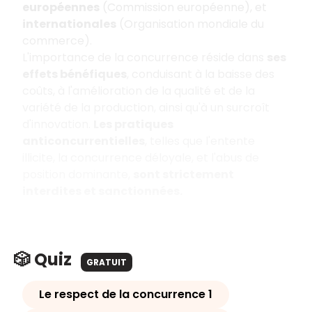
européennes
(Commission européenne), et
internationales
(Organisation mondiale du
commerce).
L'importance de la concurrence réside dans
ses
effets bénéfiques
, conduisant à la baisse des
coûts, à l'amélioration de la qualité et de la
variété de la production, ainsi qu'à un surcroît
d'innovation.
Les pratiques
anticoncurrentielles
, telles que l'entente
illicite, la concurrence déloyale, et l'abus de
position dominante,
sont strictement
interdites et sanctionnées.
🎲 Quiz
GRATUIT
Le respect de la concurrence 1