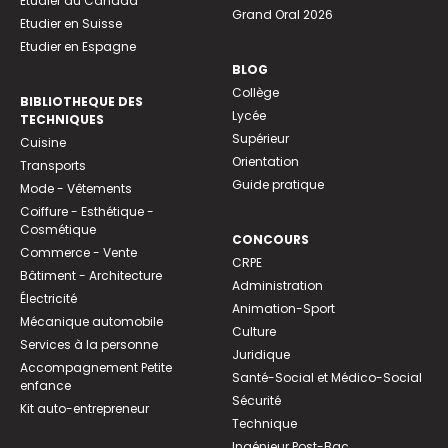
Etudier au Canada
Grand Oral 2026
Etudier en Suisse
Etudier en Espagne
BLOG
Collège
BIBLIOTHEQUE DES
Lycée
TECHNIQUES
Supérieur
Cuisine
Orientation
Transports
Guide pratique
Mode - Vêtements
Coiffure - Esthétique -
Cosmétique
CONCOURS
Commerce - Vente
CRPE
Bâtiment - Architecture
Administration
Électricité
Animation-Sport
Mécanique automobile
Culture
Services à la personne
Juridique
Accompagnement Petite
Santé-Social et Médico-Social
enfance
Sécurité
Kit auto-entrepreneur
Technique
Ingénieur Post-Bac