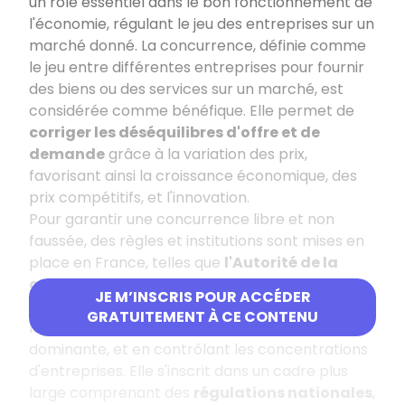
un rôle essentiel dans le bon fonctionnement de
l'économie, régulant le jeu des entreprises sur un
marché donné. La concurrence, définie comme
le jeu entre différentes entreprises pour fournir
des biens ou des services sur un marché, est
considérée comme bénéfique. Elle permet de
corriger les déséquilibres d'offre et de
demande
grâce à la variation des prix,
favorisant ainsi la croissance économique, des
prix compétitifs, et l'innovation.
Pour garantir une concurrence libre et non
faussée, des règles et institutions sont mises en
place en France, telles que
l'Autorité de la
concurrence
. Cette autorité indépendante
JE M’INSCRIS POUR ACCÉDER
veille au respect du droit de la concurrence en
GRATUITEMENT À CE CONTENU
luttant contre les ententes, les abus de position
dominante, et en contrôlant les concentrations
d'entreprises. Elle s'inscrit dans un cadre plus
large comprenant des
régulations nationales
,