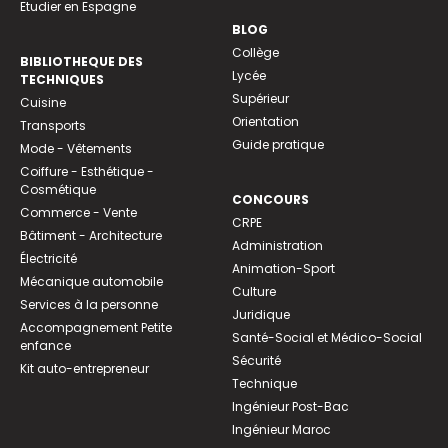
Etudier en Espagne
BLOG
Collège
BIBLIOTHEQUE DES
Lycée
TECHNIQUES
Supérieur
Cuisine
Orientation
Transports
Guide pratique
Mode - Vêtements
Coiffure - Esthétique -
Cosmétique
CONCOURS
Commerce - Vente
CRPE
Bâtiment - Architecture
Administration
Électricité
Animation-Sport
Mécanique automobile
Culture
Services à la personne
Juridique
Accompagnement Petite
Santé-Social et Médico-Social
enfance
Sécurité
Kit auto-entrepreneur
Technique
Ingénieur Post-Bac
Ingénieur Maroc