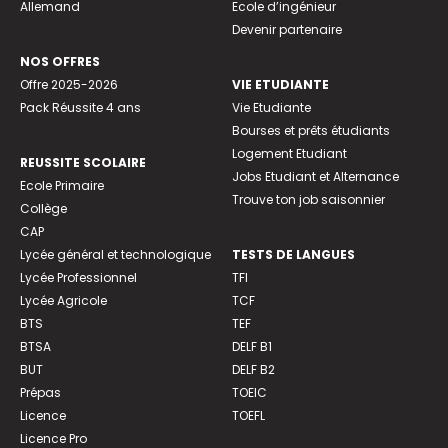
Allemand
Ecole d’ingénieur
Devenir partenaire
NOS OFFRES
Offre 2025-2026
VIE ETUDIANTE
Pack Réussite 4 ans
Vie Etudiante
Bourses et prêts étudiants
Logement Etudiant
REUSSITE SCOLAIRE
Jobs Etudiant et Alternance
Ecole Primaire
Trouve ton job saisonnier
Collège
CAP
Lycée général et technologique
TESTS DE LANGUES
Lycée Professionnel
TFI
Lycée Agricole
TCF
BTS
TEF
BTSA
DELF B1
BUT
DELF B2
Prépas
TOEIC
Licence
TOEFL
Licence Pro