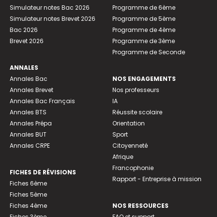
Simulateur notes Bac 2026
Programme de 6ème
Simulateur notes Brevet 2026
Programme de 5ème
Bac 2026
Programme de 4ème
Brevet 2026
Programme de 3ème
Programme de Seconde
ANNALES
Annales Bac
NOS ENGAGEMENTS
Annales Brevet
Nos professeurs
Annales Bac Français
IA
Annales BTS
Réussite scolaire
Annales Prépa
Orientation
Annales BUT
Sport
Annales CRPE
Citoyenneté
Afrique
Francophonie
FICHES DE RÉVISIONS
Rapport - Entreprise à mission
Fiches 6ème
Fiches 5ème
Fiches 4ème
NOS RESSOURCES
Fiches 3ème
FAQ et support