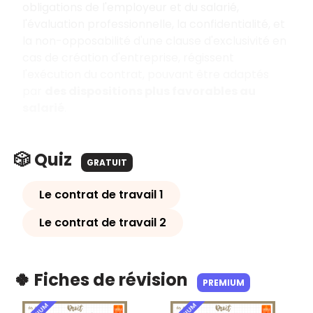
obligations de l'employeur et du salarié,
l'évaluation professionnelle, la confidentialité, et
la non-opposabilité d'une clause d'exclusivité en
cas de création d'entreprise, régissent
l'exécution du contrat, pouvant être adaptés
par
des dispositions plus favorables au
salarié
.
🎲 Quiz
GRATUIT
Le contrat de travail 1
Le contrat de travail 2
🍀 Fiches de révision
PREMIUM