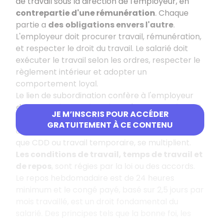
de travail sous la direction de l'employeur, en
contrepartie d'une rémunération
. Chaque
partie a
des
obligations envers l'autre
.
L'employeur doit procurer travail, rémunération,
et respecter le droit du travail. Le salarié doit
exécuter le travail selon les ordres, respecter le
règlement intérieur et adopter un
comportement loyal.
Le lien de subordination confère à l'employeur
des pouvoirs de direction, réglementaires et
JE M’INSCRIS POUR ACCÉDER
disciplinaires
. Les contrats CDI sont de droit
GRATUITEMENT À CE CONTENU
commun, tandis que les contrats atypiques, tels
que CDD ou travail temporaire, se multiplient.
Les conditions de travail, temps de travail et
de repos
, sont régies par la loi ou des accords.
Le repos hebdomadaire est de 24 heures
minimum et le congé payé, basé sur 2,5 jours par
mois travaillé, est un droit fondamental du
salarié. Des principes tels que la bonne foi, les