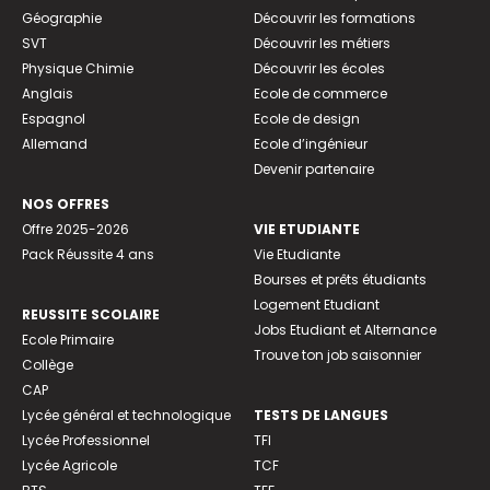
Géographie
Découvrir les formations
SVT
Découvrir les métiers
Physique Chimie
Découvrir les écoles
Anglais
Ecole de commerce
Espagnol
Ecole de design
Allemand
Ecole d’ingénieur
Devenir partenaire
NOS OFFRES
Offre 2025-2026
VIE ETUDIANTE
Pack Réussite 4 ans
Vie Etudiante
Bourses et prêts étudiants
Logement Etudiant
REUSSITE SCOLAIRE
Jobs Etudiant et Alternance
Ecole Primaire
Trouve ton job saisonnier
Collège
CAP
Lycée général et technologique
TESTS DE LANGUES
Lycée Professionnel
TFI
Lycée Agricole
TCF