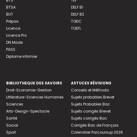
BTS
TEF
BTSA
DELF B1
BUT
DELF B2
Prépas
TOEIC
Licence
TOEFL
Licence Pro
DN Made
PASS
Diplome infirmier
BIBLIOTHEQUE DES SAVOIRS
ASTUCES RÉVISIONS
Droit-Economie-Gestion
Conseils et Méthodo
Littérature-Sciences Humaines
Sujets probables Brevet
Sciences
Sujets Probables Bac
Arts-Design-Spectacle
Sujets corrigés Brevet
Santé
Sujets corrigés Bac
Social
Corrigés Bac de Français
Sport
Calendrier Parcoursup 2026